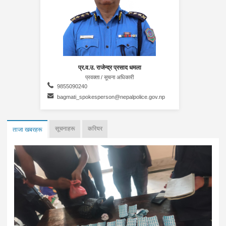
प्र.व.उ. राजेन्द्र प्रसाद धमला
प्रवक्ता / सूचना अधिकारी
9855090240
bagmati_spokesperson@nepalpolice.gov.np
सूचनाहरू
करियर
ताजा खबरहरू