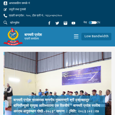
आपतकालिन सम्पर्क नं
उजुरी तथा गुनासो
प्रहरी कन्ट्रोल : १००, टोल फ्री नं.: १६६०५७५२१००
नेपा
EN
बागमती प्रदेश
Low Bandwidth
प्रहरी कार्यालय
Previous
Next
बागमती प्रदेश सरकारका माननीय मुख्यमन्त्री श्री इन्द्रबहादुर
बानियाँज्यूको प्रमुख आतिथ्यतामा एक दिवसीय “ बागमती प्रदेश स्तरीय
अपराध अनुसन्धान गोष्ठी -२०८३” सम्पन्न । (मिति: २०८३।०२।२७