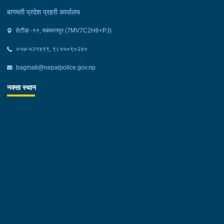
बागमती प्रदेश प्रहरी कार्यालय
हेटौंडा -११, मकवानपुर (7MV7C2H6+PJ)
०५७-५२१४९९, ९८५५०९०२४०
bagmati@nepalpolice.gov.np
नक्सा स्थान