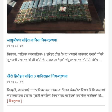
लागुऔषध सहित मानिस नियन्त्रणमा
२०८३-०३-२२
चितवन, कालिका नगरपालिका-६ हरिहर टोल स्थित भण्डारी चोकबाट प्रहरी चौकी
जुटपानी र प्रहरी चौकी खोलेसिमलबाट खटिएको संयुक्त प्रहरी टोलीले विशेष
सूचनाको आधारमा सोही स्थान बस्ने वर्ष २७ को दिवस न्यौपानेले गोठ भित्र लुकाइ
छिपाइ राखेको लागुऔषध ट्रामाडोल ६०८० र एनआरगन ४२०० क्याप्सुल सहित
खैरो हिरोइन सहित ३ मानिसहरु नियन्त्रणमा
निजलाई नियन्त्रणमा लिई आवश्यक अनुसन्धान कार्य भईरहेको ।
२०८३-०४-१९
सिन्धुली, कमलामाई नगरपालिका वडा नम्बर-९ भिमान चेकपोष्ट स्थित वि.पि.राजमार्ग
सडकखण्डमा इलाका प्रहरी कार्यालय भिमानबाट खटिएको ट्राफिक सहितको टोली
[ विस्तृतमा ]
र लागु औषध नियन्त्रण व्यूरो शाखा कार्यालय, बर्दिवासको संयुक्त टोलीले मोरङबाट
काठमाण्डौ तर्फ जाँदै गरेको चालक सिन्धुली कमलामाई नगरपालिका वडा नम्बर- १२