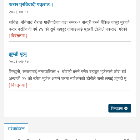
बस्ने बर्ष अन्दाजी-२९ को चन्द्र बहादुर माझीले चलाएको म.प्र. व०४-००१ ज
फरार प्रतिवादी पक्राउ ।
००८६ नं. को यात्रुबाहक E.V. हायसमा सवार जिल्ला सिराह मिर्चैया
२०८३-०४-१८
नगरपालिका-५ बस्ने बर्ष अन्दाजी-२० को सन्देश यादवलाई शंका लागि चेकजाचँ
गर्दा निजले ल्याएको तरकारीको बोरा भित्र डब्बामा प्लास्टिकले पोका पारी लुकाई
धादिङ, बेनिघाट रोराङ गाउँपालिका वडा नम्बर-१ बोन्द्री बस्ने बैंकिङ कसुर मुद्दाको
छिपाई ल्याएको लागु औषध खैरो हिरोइन जस्तो देखिने गिलो पदार्थ ४५.१९० फेला
फरार प्रतिवादी बर्ष ४४ को सुर्य बहादुर तामाङलाई प्रहरी टोलीले पक्राउ गरेको ।
पारी नियन्त्रणमा लिई सोधपुछ गर्दा पछाडी मोटरसाइकलमा सवार चालक अभिषेक
[ विस्तृतमा ]
कुमार साह र सवार राहुल कुमार मण्डलले उक्त सामान दिई पठाएको भनि खुल्न
आएको हुँदा मोटरसाइकल सहित निजहरुलाई नियन्त्रणमा लिई थप अनुसन्धान कार्य
झुण्डी मृत्यु
भईरहेको ।
२०८३-०४-१७
सिन्धुली, कमलामाई नगरपालिका १ चौराही बस्ने गणेष बहादुर भुजेलको छोरा बर्ष
अन्दाजी २४ को उमेश भुजेल आफ्नै घरमा नाईलनको डोरीले पासो लगाई झुण्डी मृत
[ विस्तृतमा ]
अवस्थामा रहेको खबर प्राप्त हुनासाथ प्रहरी टोली खटिगई घटनास्थलमा मुचुल्का
सहित थप अनुसन्धान कार्य भइरहेको ।
विस्तृतमा
हाईलाईटहरू