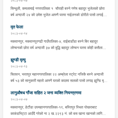
२०८३-०४-१७
पारी नियन्त्रणमा लिई सोधपुछ गर्दा पछाडी मोटरसाइकलमा सवार चालक
सिन्धुली, कमलामाई नगरपालिका १ चौराही बस्ने गणेष बहादुर भुजेलको छोरा
अभिषेक कुमार साह र सवार राहुल कुमार मण्डलले उक्त सामान दिई पठाएको
बर्ष अन्दाजी २४ को उमेश भुजेल आफ्नै घरमा नाईलनको डोरीले पासो लगाई
भनि खुल्न आएको हुँदा मोटरसाइकल सहित निजहरुलाई नियन्त्रणमा लिई थप
झुण्डी मृत अवस्थामा रहेको खबर प्राप्त हुनासाथ प्रहरी टोली खटिगई
अनुसन्धान कार्य भईरहेको ।
मृत फेला
घटनास्थलमा मुचुल्का सहित थप अनुसन्धान कार्य भइरहेको ।
२०८३-०४-१४
मकवानपुर, मकवानपुरगढी गाउँपालिका-४, वाईबाडाँडा बस्ने बिर बहादुर
लोप्चनको छोरा वर्ष अन्दाजी ३७ को बुद्धि बहादुर लोप्चन घरमा कोही कसैलाई
जानकारी नगराई सम्पर्क विहिन रहेकोमा आफ्नतले खोत तलास गर्ने क्रममा
झुण्डी मृत्यु
मिति २०८३।०४।१४ गते सोहि स्थित कुसुमटार खोल्सामा घोप्टो परी मृत
अवस्थामा फेला परेको । यस घटना सम्बन्धमा थप अनुसन्धान कार्य भईरहेको
२०८३-०४-१३
छ ।
चितवन, भरतपुर महानगरपालिका २२ अम्ब्रेला स्ट्रेट नजिकै बस्ने अन्दाजी
बर्ष ५३ को सानुकारी महतो आफ्नै घरको काठमा सलको पासो लगाइ झुन्डि मृत्यु
भएको भन्ने खबर प्राप्त हुनासाथ प्रहरी टोली खटिगई घटनास्थलमा मुचुल्का
लागुऔषध गाँजा सहित २ जना व्यक्ति नियन्त्रणमा
सहित थप अनुसन्धान कार्य भइरहेको ।
२०८३-०४-०७
मकवानपुर, हेटौंडा उपमहानगरपालिका-१९, बस्तिपुर स्थित पोखराबाट
काकंडभिट्टा आउँदै गरेको ना २ ख.२२९३ नं. को बस खाना खानको लागि