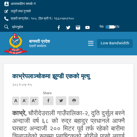
आपतकालिन सम्पर्क नं
उजुरी तथा गुनासो
प्रहरी कन्ट्रोल : १००, टोल फ्री नं.: १६६०५७५२१००
नेपा
EN
बागमती प्रदेश
Low Bandwidth
प्रहरी कार्यालय
काभ्रेपलाञ्चोकमा झुण्डी एकको मृत्यु
२०८१-०४-१५
Share
-
+
A
A
A
काभ्रे,
चौरीदेउराली गाउँपालिका-२, दुति दुर्सुल बस्ने
अन्दाजी वर्ष ६८ को रुद्र बहादुर प्रधानले आफ्नै
घरबाट अन्दाजी २०० मिटर पूर्व तर्फ रहेको बारीमा
चिलाउनेको रूखमा प्लाष्टिकको डोरीले पासो लगाई