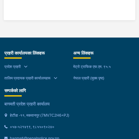
माउन्ट दिपज्योती भोजनालयमा रोकि खाना खाई गन्तब्य तर्फ जाने क्रममा सोही
स्थानमा बसको अन्तिम सिट नजिकै बसको भित्र १ वटा सेतो बोरा र १ वटा
कालो झोला शंकास्मद अवस्थामा देखि बसको कन्टेक्टरले तत्कालै जानकारी
गराउना साथ जिल्ला प्रहरी कार्यलय मकवानपुरबाट प्रहरी निरीक्षकको
कमाण्डमा ७ जनाको टोली खटि गई हेर्दा सेतो बोरा र कालो झोला भित्र
लागुऔषध गाँजा २६ किलोग्राम २० ग्राम फेला परेको । लागुऔषध सहित
जिल्ला मकवानपुर मनहरी गाउँपालिका-३, पाल दमार बस्ने वर्ष अन्दाजी २२ को
प्रहरी कार्यालयका लिंकहरू
अन्य लिंकहरू
समिर मोक्तान र सोहि हेटौंडा उपमहानगरपालिका-१९, बस्तिपुर बस्ने वर्ष
अन्दाजी २० को आशिष लामालाई नियन्त्रणमा लिई थप अनुसन्धान कार्य
प्रदेश प्रहरी
मेट्रो ट्राफिक एफ.एम. ९५.५
भईरहेको छ ।
तालिम प्रदायक प्रहरी कार्यालयहरू
नेपाल प्रहरी (मुख्य पृष्ठ)
सम्पर्कको लागि
बागमती प्रदेश प्रहरी कार्यालय
हेटौंडा -११, मकवानपुर (7MV7C2H6+PJ)
०५७-५२१४९९, ९८५५०९०२४०
bagmati@nepalpolice.gov.np