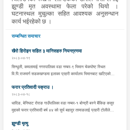
झुण्डी मृत अवस्थामा फेला परेको थियो ।
घटनास्थल मुचुल्का सहित आवश्यक अनुसन्धान
कार्य भईरहेको छ ।
सम्बन्धित समाचार
खैरो हिरोइन सहित ३ मानिसहरु नियन्त्रणमा
२०८३-०४-१९
सिन्धुली, कमलामाई नगरपालिका वडा नम्बर-९ भिमान चेकपोष्ट स्थित
वि.पि.राजमार्ग सडकखण्डमा इलाका प्रहरी कार्यालय भिमानबाट खटिएको
ट्राफिक सहितको टोली र लागु औषध नियन्त्रण व्यूरो शाखा कार्यालय,
फरार प्रतिवादी पक्राउ ।
बर्दिवासको संयुक्त टोलीले मोरङबाट काठमाण्डौ तर्फ जाँदै गरेको चालक
सिन्धुली कमलामाई नगरपालिका वडा नम्बर- १२ बस्ने बर्ष अन्दाजी-२९ को
२०८३-०४-१८
चन्द्र बहादुर माझीले चलाएको म.प्र. व०४-००१ ज ००८६ नं. को
धादिङ, बेनिघाट रोराङ गाउँपालिका वडा नम्बर-१ बोन्द्री बस्ने बैंकिङ कसुर
यात्रुबाहक E.V. हायसमा सवार जिल्ला सिराह मिर्चैया नगरपालिका-५ बस्ने
मुद्दाको फरार प्रतिवादी बर्ष ४४ को सुर्य बहादुर तामाङलाई प्रहरी टोलीले
बर्ष अन्दाजी-२० को सन्देश यादवलाई शंका लागि चेकजाचँ गर्दा निजले
पक्राउ गरेको ।
ल्याएको तरकारीको बोरा भित्र डब्बामा प्लास्टिकले पोका पारी लुकाई छिपाई
झुण्डी मृत्यु
ल्याएको लागु औषध खैरो हिरोइन जस्तो देखिने गिलो पदार्थ ४५.१९० फेला