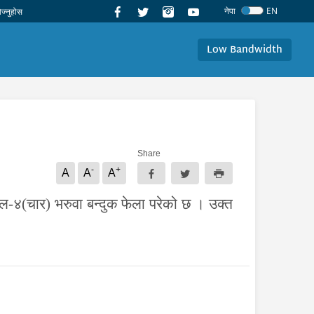
नेपा
EN
Low Bandwidth
Share
-
+
A
A
A
ल-४(चार) भरुवा बन्दुक
फेला परेको छ ।
उक्त