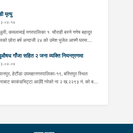
डी मृत्यु
३-०४-१७
्धुली, कमलामाई नगरपालिका १ चौराही बस्ने गणेष बहादुर
ेलको छोरा बर्ष अन्दाजी २४ को उमेश भुजेल आफ्नै घरमा
लनको डोरीले पासो लगाई झुण्डी मृत अवस्थामा रहेको खबर
ुऔषध गाँजा सहित २ जना व्यक्ति नियन्त्रणमा
ाप्त हुनासाथ प्रहरी टोली खटिगई घटनास्थलमा मुचुल्का
३-०४-०७
त थप अनुसन्धान कार्य भइरहेको ।
ानपुर, हेटौंडा उपमहानगरपालिका-१९, बस्तिपुर स्थित
राबाट काकंडभिट्टा आउँदै गरेको ना २ ख.२२९३ नं. को बस
ा खानको लागि माउन्ट दिपज्योती भोजनालयमा रोकि खाना
 गन्तब्य तर्फ जाने क्रममा सोही स्थानमा बसको अन्तिम सिट
कै बसको भित्र १ वटा सेतो बोरा र १ वटा कालो झोला
ास्मद अवस्थामा देखि बसको कन्टेक्टरले तत्कालै जानकारी
उना साथ जिल्ला प्रहरी कार्यलय मकवानपुरबाट प्रहरी
ीक्षकको कमाण्डमा ७ जनाको टोली खटि गई हेर्दा सेतो बोरा र