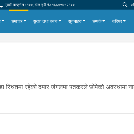
प्रहरी कन्ट्रोल : १००, टोल फ्री नं.: १६६०५७५२१००
ा
समाचार
सुरक्षा तथा बचाव
सूचनाहरु
सम्पर्क
करियर
ँडा स्थितमा रहेको दमार जंगलमा
पतकरले छोपेको अवस्थामा ना