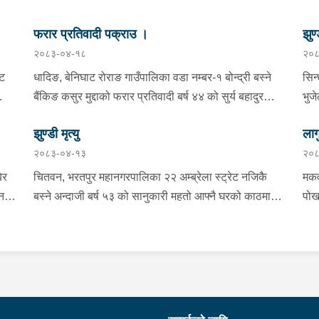
फरार प्रतिवादी पक्राउ ।
झुण्
२०८३-०४-१८
२०८
्ट
धादिङ, बेनिघाट रोराङ गाउँपालिका वडा नम्बर-१ बोन्द्री बस्ने
सिन
बैंकिङ कसुर मुद्दाको फरार प्रतिवादी बर्ष ४४ को सुर्य बहादुर
भुज
तामाङलाई प्रहरी टोलीले पक्राउ गरेको ।
नाई
झुण्डी मृत्यु
लाग
प्र
२०८३-०४-१३
२०८
माई
सहि
िर
चितवन, भरतपुर महानगरपालिका २२ अम्ब्रेला स्ट्रेट नजिकै
मकव
चन
बस्ने अन्दाजी बर्ष ५३ को सानुकारी महतो आफ्नै घरको काठमा
पोख
सलको पासो लगाइ झुन्डि मृत्यु भएको भन्ने खबर प्राप्त हुनासाथ
खान
ंका
प्रहरी टोली खटिगई घटनास्थलमा मुचुल्का सहित थप
खाई
बामा
ला
अनुसन्धान कार्य भइरहेको ।
नजि
ो
 छ ।
शंक
गरा
निर