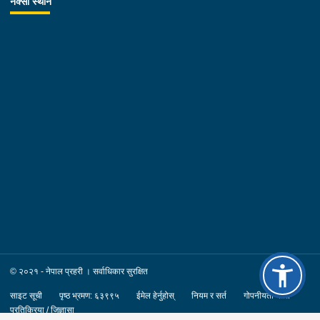
नक्सा स्थान
© २०२१ - नेपाल प्रहरी । सर्वाधिकार सुरक्षित
साइट सूची
पृष्ठ भ्रमण: ६३९९५
ईमेल हेर्नुहोस्
नियम र सर्त
गोपनीयता नीति
प्रतिक्रिया / जिज्ञासा