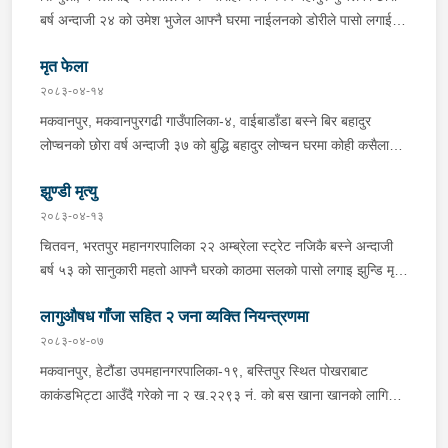
अभिषेक कुमार साह र सवार राहुल कुमार मण्डलले उक्त सामान दिई पठाएको
बर्ष अन्दाजी २४ को उमेश भुजेल आफ्नै घरमा नाईलनको डोरीले पासो लगाई
भनि खुल्न आएको हुँदा मोटरसाइकल सहित निजहरुलाई नियन्त्रणमा लिई थप
झुण्डी मृत अवस्थामा रहेको खबर प्राप्त हुनासाथ प्रहरी टोली खटिगई
अनुसन्धान कार्य भईरहेको ।
मृत फेला
घटनास्थलमा मुचुल्का सहित थप अनुसन्धान कार्य भइरहेको ।
२०८३-०४-१४
मकवानपुर, मकवानपुरगढी गाउँपालिका-४, वाईबाडाँडा बस्ने बिर बहादुर
लोप्चनको छोरा वर्ष अन्दाजी ३७ को बुद्धि बहादुर लोप्चन घरमा कोही कसैलाई
जानकारी नगराई सम्पर्क विहिन रहेकोमा आफ्नतले खोत तलास गर्ने क्रममा
झुण्डी मृत्यु
मिति २०८३।०४।१४ गते सोहि स्थित कुसुमटार खोल्सामा घोप्टो परी मृत
अवस्थामा फेला परेको । यस घटना सम्बन्धमा थप अनुसन्धान कार्य भईरहेको
२०८३-०४-१३
छ ।
चितवन, भरतपुर महानगरपालिका २२ अम्ब्रेला स्ट्रेट नजिकै बस्ने अन्दाजी
बर्ष ५३ को सानुकारी महतो आफ्नै घरको काठमा सलको पासो लगाइ झुन्डि मृत्यु
भएको भन्ने खबर प्राप्त हुनासाथ प्रहरी टोली खटिगई घटनास्थलमा मुचुल्का
लागुऔषध गाँजा सहित २ जना व्यक्ति नियन्त्रणमा
सहित थप अनुसन्धान कार्य भइरहेको ।
२०८३-०४-०७
मकवानपुर, हेटौंडा उपमहानगरपालिका-१९, बस्तिपुर स्थित पोखराबाट
काकंडभिट्टा आउँदै गरेको ना २ ख.२२९३ नं. को बस खाना खानको लागि
माउन्ट दिपज्योती भोजनालयमा रोकि खाना खाई गन्तब्य तर्फ जाने क्रममा सोही
स्थानमा बसको अन्तिम सिट नजिकै बसको भित्र १ वटा सेतो बोरा र १ वटा