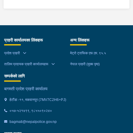
कालो झोला शंकास्मद अवस्थामा देखि बसको कन्टेक्टरले तत्कालै जानकारी
गराउना साथ जिल्ला प्रहरी कार्यलय मकवानपुरबाट प्रहरी निरीक्षकको
कमाण्डमा ७ जनाको टोली खटि गई हेर्दा सेतो बोरा र कालो झोला भित्र
लागुऔषध गाँजा २६ किलोग्राम २० ग्राम फेला परेको । लागुऔषध सहित
जिल्ला मकवानपुर मनहरी गाउँपालिका-३, पाल दमार बस्ने वर्ष अन्दाजी २२ को
प्रहरी कार्यालयका लिंकहरू
अन्य लिंकहरू
समिर मोक्तान र सोहि हेटौंडा उपमहानगरपालिका-१९, बस्तिपुर बस्ने वर्ष
अन्दाजी २० को आशिष लामालाई नियन्त्रणमा लिई थप अनुसन्धान कार्य
प्रदेश प्रहरी
मेट्रो ट्राफिक एफ.एम. ९५.५
भईरहेको छ ।
तालिम प्रदायक प्रहरी कार्यालयहरू
नेपाल प्रहरी (मुख्य पृष्ठ)
सम्पर्कको लागि
बागमती प्रदेश प्रहरी कार्यालय
हेटौंडा -११, मकवानपुर (7MV7C2H6+PJ)
०५७-५२१४९९, ९८५५०९०२४०
bagmati@nepalpolice.gov.np