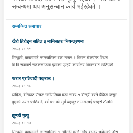
सम्बन्धमा थप अनुसन्धान कार्य भईरहेको ।
सम्बन्धित समाचार
खैरो हिरोइन सहित ३ मानिसहरु नियन्त्रणमा
२०८३-०४-१९
सिन्धुली, कमलामाई नगरपालिका वडा नम्बर-९ भिमान चेकपोष्ट स्थित
वि.पि.राजमार्ग सडकखण्डमा इलाका प्रहरी कार्यालय भिमानबाट खटिएको
ट्राफिक सहितको टोली र लागु औषध नियन्त्रण व्यूरो शाखा कार्यालय,
फरार प्रतिवादी पक्राउ ।
बर्दिवासको संयुक्त टोलीले मोरङबाट काठमाण्डौ तर्फ जाँदै गरेको चालक
सिन्धुली कमलामाई नगरपालिका वडा नम्बर- १२ बस्ने बर्ष अन्दाजी-२९ को
२०८३-०४-१८
चन्द्र बहादुर माझीले चलाएको म.प्र. व०४-००१ ज ००८६ नं. को
धादिङ, बेनिघाट रोराङ गाउँपालिका वडा नम्बर-१ बोन्द्री बस्ने बैंकिङ कसुर
यात्रुबाहक E.V. हायसमा सवार जिल्ला सिराह मिर्चैया नगरपालिका-५ बस्ने
मुद्दाको फरार प्रतिवादी बर्ष ४४ को सुर्य बहादुर तामाङलाई प्रहरी टोलीले
बर्ष अन्दाजी-२० को सन्देश यादवलाई शंका लागि चेकजाचँ गर्दा निजले
पक्राउ गरेको ।
ल्याएको तरकारीको बोरा भित्र डब्बामा प्लास्टिकले पोका पारी लुकाई छिपाई
झुण्डी मृत्यु
ल्याएको लागु औषध खैरो हिरोइन जस्तो देखिने गिलो पदार्थ ४५.१९० फेला
२०८३-०४-१७
पारी नियन्त्रणमा लिई सोधपुछ गर्दा पछाडी मोटरसाइकलमा सवार चालक
सिन्धुली, कमलामाई नगरपालिका १ चौराही बस्ने गणेष बहादुर भुजेलको छोरा