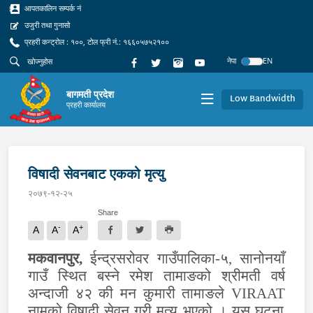
आपतकालिन सम्पर्क नं
उजुरी तथा गुनासो
प्रहरी कन्ट्रोल : १००, टोल फ्री नं.: १६६०५७५२१००
नेपा
EN
बागमती प्रदेश
Low Bandwidth
प्रहरी कार्यालय
विषादी सेवनबाट एकको मृत्यु
२०७९-१२-२५
Share
-
+
A
A
A
मकवानपुर
,
ईन्द्रसरोवर गाउँपालिका-५, सानोनयाँ
गाउँ स्थित बस्ने रमेश तामाङको श्रीमती वर्ष
अन्दाजी ४२ की मन कुमारी तामाङले
VIRAAT
नामको विषादी सेवन गरी मृत्यु भएको । यस घटना