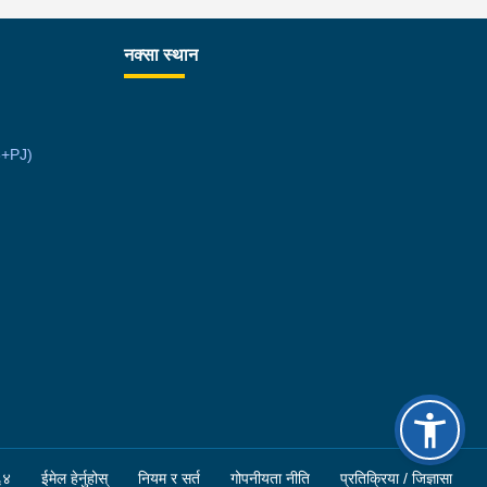
उना साथ जिल्ला प्रहरी कार्यलय मकवानपुरबाट प्रहरी
ीक्षकको कमाण्डमा ७ जनाको टोली खटि गई हेर्दा सेतो बोरा र
नक्सा स्थान
ो झोला भित्र लागुऔषध गाँजा २६ किलोग्राम २० ग्राम
ा परेको । लागुऔषध सहित जिल्ला मकवानपुर मनहरी
ँपालिका-३, पाल दमार बस्ने वर्ष अन्दाजी २२ को समिर
6+PJ)
्तान र सोहि हेटौंडा उपमहानगरपालिका-१९, बस्तिपुर बस्ने
ष अन्दाजी २० को आशिष लामालाई नियन्त्रणमा लिई थप
सन्धान कार्य भईरहेको छ ।
६४
ईमेल हेर्नुहोस्
नियम र सर्त
गोपनीयता नीति
प्रतिक्रिया / जिज्ञासा