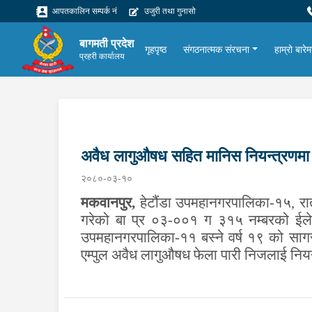
आपतकालिन सम्पर्क नं
उजुरी तथा गुनासो
बागमती प्रदेश
गृहपृष्ठ
संगठनात्मक संरचना
हाम्रो बारेम
प्रहरी कार्यालय
अवैध लागुऔषध सहित मानिस नियन्त्रणमा
२०८०-०३-१०
मकवानपुर,
हेटौंडा उपमहानगरपालिका-१५, रातो
गरेको बा प्र ०३-००१ ग ३१५ नम्बरको ईलेक्
उपमहानगरपालिका-११ बस्ने वर्ष १९ को साग
एम्पुल अवैध लागुऔषध फेला पारी निजलाई निय