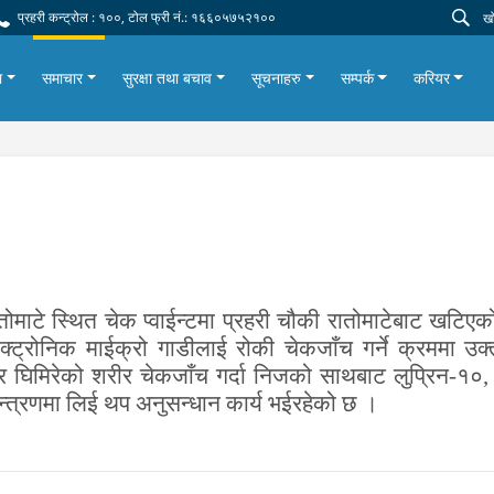
प्रहरी कन्ट्रोल : १००, टोल फ्री नं.: १६६०५७५२१००
ा
समाचार
सुरक्षा तथा बचाव
सूचनाहरु
सम्पर्क
करियर
माटे स्थित चेक प्वाईन्टमा प्रहरी चौकी रातोमाटेबाट खटिएको
ट्रोनिक माईक्रो गाडीलाई रोकी चेकजाँच गर्ने क्रममा उक्त
र घिमिरेको शरीर चेकजाँच गर्दा निजको साथबाट लुप्रिन-१०
न्त्रणमा लिई थप अनुसन्धान कार्य भईरहेको छ ।