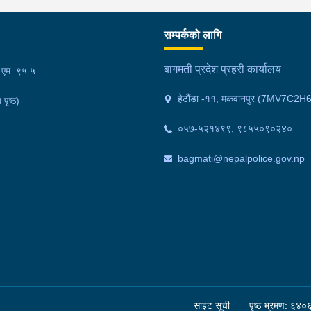
गरा
निर
सम्पर्कको लागि
्त
काल
ित
फेल
बागमती प्रदेश प्रहरी कार्यालय
फ.एम. ९५.५
 ।
गाउ
हेटौंडा -११, मकवानपुर (7MV7C2H
 पृष्ठ)
मोक
वर्
०५७-५२१४९९, ९८५५०९०२४०
अनु
bagmati@nepalpolice.gov.np
साइट सूची
पृष्ठ भ्रमण: ६४०