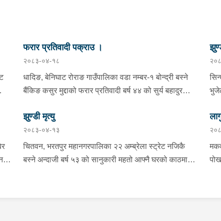
फरार प्रतिवादी पक्राउ ।
झुण्
२०८३-०४-१८
२०८
्ट
धादिङ, बेनिघाट रोराङ गाउँपालिका वडा नम्बर-१ बोन्द्री बस्ने
सिन
बैंकिङ कसुर मुद्दाको फरार प्रतिवादी बर्ष ४४ को सुर्य बहादुर
भुज
तामाङलाई प्रहरी टोलीले पक्राउ गरेको ।
नाई
झुण्डी मृत्यु
लाग
प्र
२०८३-०४-१३
२०८
माई
सहि
िर
चितवन, भरतपुर महानगरपालिका २२ अम्ब्रेला स्ट्रेट नजिकै
मकव
चन
बस्ने अन्दाजी बर्ष ५३ को सानुकारी महतो आफ्नै घरको काठमा
पोख
सलको पासो लगाइ झुन्डि मृत्यु भएको भन्ने खबर प्राप्त हुनासाथ
खान
ंका
प्रहरी टोली खटिगई घटनास्थलमा मुचुल्का सहित थप
खाई
बामा
ला
अनुसन्धान कार्य भइरहेको ।
नजि
ो
 छ ।
शंक