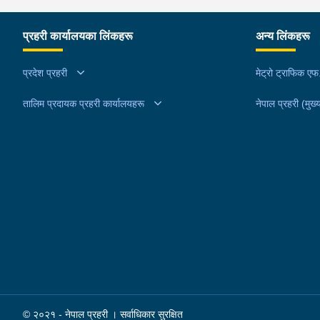
हिरोइन जस्तो देखिने गिलो पदार्थ ४५.१९० फेला पारी
नियन्त्रणमा लिई सोधपुछ गर्दा पछाडी मोटरसाइकलमा सवार
प्रहरी कार्यालयका लिंकहरू
अन्य लिंकहरू
चालक अभिषेक कुमार साह र सवार राहुल कुमार मण्डलले उक
सामान दिई पठाएको भनि खुल्न आएको हुँदा मोटरसाइकल सह
प्रदेश प्रहरी
मेट्रो ट्राफिक ए
निजहरुलाई नियन्त्रणमा लिई थप अनुसन्धान कार्य भईरहेको
तालिम प्रदायक प्रहरी कार्यालयहरू
नेपाल प्रहरी (मुख्य
© २०२१ - नेपाल प्रहरी । सर्वाधिकार सुरक्षित