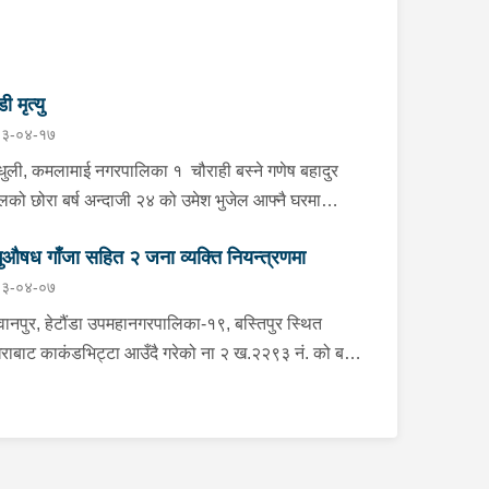
डी मृत्यु
३-०४-१७
्धुली, कमलामाई नगरपालिका १ चौराही बस्ने गणेष बहादुर
ेलको छोरा बर्ष अन्दाजी २४ को उमेश भुजेल आफ्नै घरमा
लनको डोरीले पासो लगाई झुण्डी मृत अवस्थामा रहेको खबर
ुऔषध गाँजा सहित २ जना व्यक्ति नियन्त्रणमा
ाप्त हुनासाथ प्रहरी टोली खटिगई घटनास्थलमा मुचुल्का
३-०४-०७
त थप अनुसन्धान कार्य भइरहेको ।
ानपुर, हेटौंडा उपमहानगरपालिका-१९, बस्तिपुर स्थित
राबाट काकंडभिट्टा आउँदै गरेको ना २ ख.२२९३ नं. को बस
ा खानको लागि माउन्ट दिपज्योती भोजनालयमा रोकि खाना
 गन्तब्य तर्फ जाने क्रममा सोही स्थानमा बसको अन्तिम सिट
कै बसको भित्र १ वटा सेतो बोरा र १ वटा कालो झोला
ास्मद अवस्थामा देखि बसको कन्टेक्टरले तत्कालै जानकारी