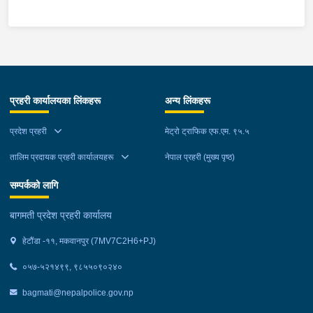
स्थानमा बसको अन्तिम सिट नजिकै बसको भित्र १ वटा सेतो बोरा र १ वटा
कालो झोला शंकास्मद अवस्थामा देखि बसको कन्टेक्टरले तत्कालै जानकारी
गराउना साथ जिल्ला प्रहरी कार्यलय मकवानपुरबाट प्रहरी निरीक्षकको
कमाण्डमा ७ जनाको टोली खटि गई हेर्दा सेतो बोरा र कालो झोला भित्र
लागुऔषध गाँजा २६ किलोग्राम २० ग्राम फेला परेको । लागुऔषध सहित
जिल्ला मकवानपुर मनहरी गाउँपालिका-३, पाल दमार बस्ने वर्ष अन्दाजी २२ को
प्रहरी कार्यालयका लिंकहरू
अन्य लिंकहरू
समिर मोक्तान र सोहि हेटौंडा उपमहानगरपालिका-१९, बस्तिपुर बस्ने वर्ष
अन्दाजी २० को आशिष लामालाई नियन्त्रणमा लिई थप अनुसन्धान कार्य
प्रदेश प्रहरी
मेट्रो ट्राफिक एफ.एम. ९५.५
भईरहेको छ ।
तालिम प्रदायक प्रहरी कार्यालयहरू
नेपाल प्रहरी (मुख्य पृष्ठ)
सम्पर्कको लागि
बागमती प्रदेश प्रहरी कार्यालय
हेटौंडा -११, मकवानपुर (7MV7C2H6+PJ)
०५७-५२१४९९, ९८५५०९०२४०
bagmati@nepalpolice.gov.np