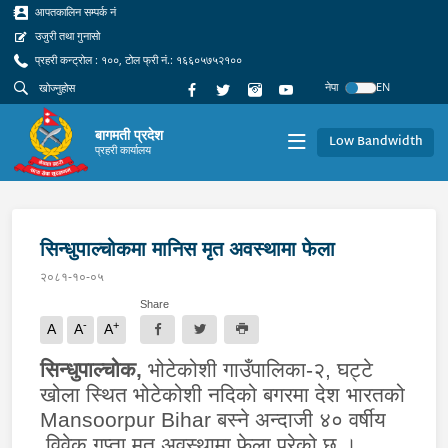
आपतकालिन सम्पर्क नं
उजुरी तथा गुनासो
प्रहरी कन्ट्रोल : १००, टोल फ्री नं.: १६६०५७५२१००
नेपा
EN
बागमती प्रदेश
Low Bandwidth
प्रहरी कार्यालय
सिन्धुपाल्चोकमा मानिस मृत अवस्थामा फेला
२०८१-१०-०५
Share
-
+
A
A
A
सिन्धुपाल्चोक,
भोटेकोशी गाउँपालिका-२, घट्टे
खोला स्थित भोटेकोशी नदिको बगरमा देश भारतको
Mansoorpur Bihar
बस्ने अन्दाजी ४० वर्षीय
विवेक गुप्ता मृत अवस्थामा फेला परेको छ ।