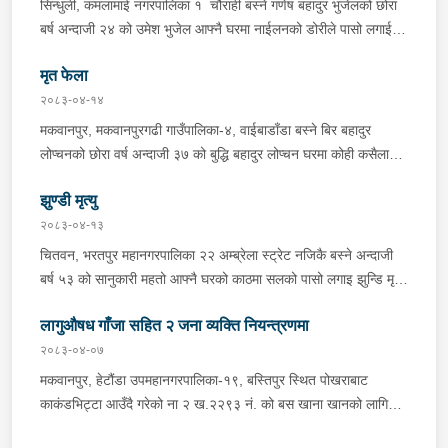
सिन्धुली, कमलामाई नगरपालिका १ चौराही बस्ने गणेष बहादुर भुजेलको छोरा
अभिषेक कुमार साह र सवार राहुल कुमार मण्डलले उक्त सामान दिई पठाएको
बर्ष अन्दाजी २४ को उमेश भुजेल आफ्नै घरमा नाईलनको डोरीले पासो लगाई
भनि खुल्न आएको हुँदा मोटरसाइकल सहित निजहरुलाई नियन्त्रणमा लिई थप
झुण्डी मृत अवस्थामा रहेको खबर प्राप्त हुनासाथ प्रहरी टोली खटिगई
अनुसन्धान कार्य भईरहेको ।
मृत फेला
घटनास्थलमा मुचुल्का सहित थप अनुसन्धान कार्य भइरहेको ।
२०८३-०४-१४
मकवानपुर, मकवानपुरगढी गाउँपालिका-४, वाईबाडाँडा बस्ने बिर बहादुर
लोप्चनको छोरा वर्ष अन्दाजी ३७ को बुद्धि बहादुर लोप्चन घरमा कोही कसैलाई
जानकारी नगराई सम्पर्क विहिन रहेकोमा आफ्नतले खोत तलास गर्ने क्रममा
झुण्डी मृत्यु
मिति २०८३।०४।१४ गते सोहि स्थित कुसुमटार खोल्सामा घोप्टो परी मृत
अवस्थामा फेला परेको । यस घटना सम्बन्धमा थप अनुसन्धान कार्य भईरहेको
२०८३-०४-१३
छ ।
चितवन, भरतपुर महानगरपालिका २२ अम्ब्रेला स्ट्रेट नजिकै बस्ने अन्दाजी
बर्ष ५३ को सानुकारी महतो आफ्नै घरको काठमा सलको पासो लगाइ झुन्डि मृत्यु
भएको भन्ने खबर प्राप्त हुनासाथ प्रहरी टोली खटिगई घटनास्थलमा मुचुल्का
लागुऔषध गाँजा सहित २ जना व्यक्ति नियन्त्रणमा
सहित थप अनुसन्धान कार्य भइरहेको ।
२०८३-०४-०७
मकवानपुर, हेटौंडा उपमहानगरपालिका-१९, बस्तिपुर स्थित पोखराबाट
काकंडभिट्टा आउँदै गरेको ना २ ख.२२९३ नं. को बस खाना खानको लागि
माउन्ट दिपज्योती भोजनालयमा रोकि खाना खाई गन्तब्य तर्फ जाने क्रममा सोही