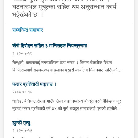
घटनास्थल मुचुल्का सहित थप अनुसन्धान कार्य
भईरहेको छ ।
सम्बन्धित समाचार
खैरो हिरोइन सहित ३ मानिसहरु नियन्त्रणमा
२०८३-०४-१९
सिन्धुली, कमलामाई नगरपालिका वडा नम्बर-९ भिमान चेकपोष्ट स्थित
वि.पि.राजमार्ग सडकखण्डमा इलाका प्रहरी कार्यालय भिमानबाट खटिएको
ट्राफिक सहितको टोली र लागु औषध नियन्त्रण व्यूरो शाखा कार्यालय,
फरार प्रतिवादी पक्राउ ।
बर्दिवासको संयुक्त टोलीले मोरङबाट काठमाण्डौ तर्फ जाँदै गरेको चालक
सिन्धुली कमलामाई नगरपालिका वडा नम्बर- १२ बस्ने बर्ष अन्दाजी-२९ को
२०८३-०४-१८
चन्द्र बहादुर माझीले चलाएको म.प्र. व०४-००१ ज ००८६ नं. को
धादिङ, बेनिघाट रोराङ गाउँपालिका वडा नम्बर-१ बोन्द्री बस्ने बैंकिङ कसुर
यात्रुबाहक E.V. हायसमा सवार जिल्ला सिराह मिर्चैया नगरपालिका-५ बस्ने
मुद्दाको फरार प्रतिवादी बर्ष ४४ को सुर्य बहादुर तामाङलाई प्रहरी टोलीले
बर्ष अन्दाजी-२० को सन्देश यादवलाई शंका लागि चेकजाचँ गर्दा निजले
पक्राउ गरेको ।
ल्याएको तरकारीको बोरा भित्र डब्बामा प्लास्टिकले पोका पारी लुकाई छिपाई
झुण्डी मृत्यु
ल्याएको लागु औषध खैरो हिरोइन जस्तो देखिने गिलो पदार्थ ४५.१९० फेला
२०८३-०४-१७
पारी नियन्त्रणमा लिई सोधपुछ गर्दा पछाडी मोटरसाइकलमा सवार चालक