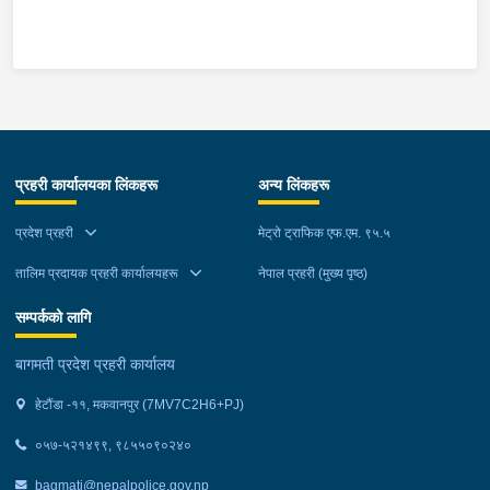
माउन्ट दिपज्योती भोजनालयमा रोकि खाना खाई गन्तब्य तर्फ जाने क्रममा सोही
स्थानमा बसको अन्तिम सिट नजिकै बसको भित्र १ वटा सेतो बोरा र १ वटा
कालो झोला शंकास्मद अवस्थामा देखि बसको कन्टेक्टरले तत्कालै जानकारी
गराउना साथ जिल्ला प्रहरी कार्यलय मकवानपुरबाट प्रहरी निरीक्षकको
कमाण्डमा ७ जनाको टोली खटि गई हेर्दा सेतो बोरा र कालो झोला भित्र
लागुऔषध गाँजा २६ किलोग्राम २० ग्राम फेला परेको । लागुऔषध सहित
जिल्ला मकवानपुर मनहरी गाउँपालिका-३, पाल दमार बस्ने वर्ष अन्दाजी २२ को
प्रहरी कार्यालयका लिंकहरू
अन्य लिंकहरू
समिर मोक्तान र सोहि हेटौंडा उपमहानगरपालिका-१९, बस्तिपुर बस्ने वर्ष
अन्दाजी २० को आशिष लामालाई नियन्त्रणमा लिई थप अनुसन्धान कार्य
प्रदेश प्रहरी
मेट्रो ट्राफिक एफ.एम. ९५.५
भईरहेको छ ।
तालिम प्रदायक प्रहरी कार्यालयहरू
नेपाल प्रहरी (मुख्य पृष्ठ)
सम्पर्कको लागि
बागमती प्रदेश प्रहरी कार्यालय
हेटौंडा -११, मकवानपुर (7MV7C2H6+PJ)
०५७-५२१४९९, ९८५५०९०२४०
bagmati@nepalpolice.gov.np