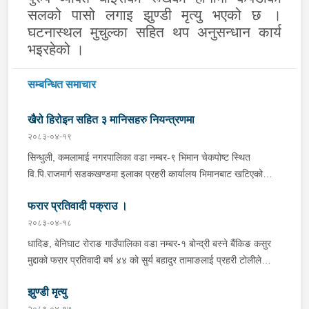
सलको पासो लगाइ झुण्डी मृत्यु भएको छ ।
घटनास्थल मुचुल्का सहित थप अनुसन्धान कार्य
भइरहेको ।
सम्बन्धित समाचार
खैरो हिरोइन सहित ३ मानिसहरु नियन्त्रणमा
२०८३-०४-१९
सिन्धुली, कमलामाई नगरपालिका वडा नम्बर-९ भिमान चेकपोष्ट स्थित
वि.पि.राजमार्ग सडकखण्डमा इलाका प्रहरी कार्यालय भिमानबाट खटिएको
ट्राफिक सहितको टोली र लागु औषध नियन्त्रण व्यूरो शाखा कार्यालय,
फरार प्रतिवादी पक्राउ ।
बर्दिवासको संयुक्त टोलीले मोरङबाट काठमाण्डौ तर्फ जाँदै गरेको चालक
सिन्धुली कमलामाई नगरपालिका वडा नम्बर- १२ बस्ने बर्ष अन्दाजी-२९ को
२०८३-०४-१८
चन्द्र बहादुर माझीले चलाएको म.प्र. व०४-००१ ज ००८६ नं. को
धादिङ, बेनिघाट रोराङ गाउँपालिका वडा नम्बर-१ बोन्द्री बस्ने बैंकिङ कसुर
यात्रुबाहक E.V. हायसमा सवार जिल्ला सिराह मिर्चैया नगरपालिका-५ बस्ने
मुद्दाको फरार प्रतिवादी बर्ष ४४ को सुर्य बहादुर तामाङलाई प्रहरी टोलीले
बर्ष अन्दाजी-२० को सन्देश यादवलाई शंका लागि चेकजाचँ गर्दा निजले
पक्राउ गरेको ।
ल्याएको तरकारीको बोरा भित्र डब्बामा प्लास्टिकले पोका पारी लुकाई छिपाई
झुण्डी मृत्यु
ल्याएको लागु औषध खैरो हिरोइन जस्तो देखिने गिलो पदार्थ ४५.१९० फेला
२०८३-०४-१७