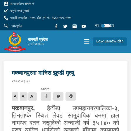
आपतकालिन सम्पर्क नं
उजुरी तथा गुनासो
प्रहरी कन्ट्रोल : १००, टोल फ्री नं.: १६६०५७५२१००
नेपा
EN
बागमती प्रदेश
Low Bandwidth
प्रहरी कार्यालय
मकवानपुरमा मानिस झुण्डी मृत्यु
२०८२-०३-२५
Share
-
+
A
A
A
मकवानपुर,
हेटौंडा उपमहानगरपालिका-३,
तिनताप्के स्थित लेवट सामुदायिक वनमा हाल
नामथर वतन नखुलेको अन्दाजी वर्ष ३५।४० को
पुरुष व्यक्ति धाईरोको रूखको हाँगामा कपडाको