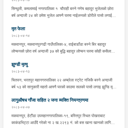
पारी नियन्त्रणमा लिई सोधपुछ गर्दा पछाडी मोटरसाइकलमा सवार चालक
सिन्धुली, कमलामाई नगरपालिका १ चौराही बस्ने गणेष बहादुर भुजेलको छोरा
अभिषेक कुमार साह र सवार राहुल कुमार मण्डलले उक्त सामान दिई पठाएको
बर्ष अन्दाजी २४ को उमेश भुजेल आफ्नै घरमा नाईलनको डोरीले पासो लगाई
भनि खुल्न आएको हुँदा मोटरसाइकल सहित निजहरुलाई नियन्त्रणमा लिई थप
झुण्डी मृत अवस्थामा रहेको खबर प्राप्त हुनासाथ प्रहरी टोली खटिगई
अनुसन्धान कार्य भईरहेको ।
मृत फेला
घटनास्थलमा मुचुल्का सहित थप अनुसन्धान कार्य भइरहेको ।
२०८३-०४-१४
मकवानपुर, मकवानपुरगढी गाउँपालिका-४, वाईबाडाँडा बस्ने बिर बहादुर
लोप्चनको छोरा वर्ष अन्दाजी ३७ को बुद्धि बहादुर लोप्चन घरमा कोही कसैलाई
जानकारी नगराई सम्पर्क विहिन रहेकोमा आफ्नतले खोत तलास गर्ने क्रममा
झुण्डी मृत्यु
मिति २०८३।०४।१४ गते सोहि स्थित कुसुमटार खोल्सामा घोप्टो परी मृत
अवस्थामा फेला परेको । यस घटना सम्बन्धमा थप अनुसन्धान कार्य भईरहेको
२०८३-०४-१३
छ ।
चितवन, भरतपुर महानगरपालिका २२ अम्ब्रेला स्ट्रेट नजिकै बस्ने अन्दाजी
बर्ष ५३ को सानुकारी महतो आफ्नै घरको काठमा सलको पासो लगाइ झुन्डि मृत्यु
भएको भन्ने खबर प्राप्त हुनासाथ प्रहरी टोली खटिगई घटनास्थलमा मुचुल्का
लागुऔषध गाँजा सहित २ जना व्यक्ति नियन्त्रणमा
सहित थप अनुसन्धान कार्य भइरहेको ।
२०८३-०४-०७
मकवानपुर, हेटौंडा उपमहानगरपालिका-१९, बस्तिपुर स्थित पोखराबाट
काकंडभिट्टा आउँदै गरेको ना २ ख.२२९३ नं. को बस खाना खानको लागि