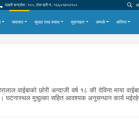
प्रहरी कन्ट्रोल : १००, टोल फ्री नं.: १६६०५७५२१००
ा
समाचार
सुरक्षा तथा बचाव
सूचनाहरु
सम्पर्क
करियर
िरालाल वाईबाको छोरी अन्दाजी वर्ष १८ की देविना माया वाईब
यो । घटनास्थल मुचुल्का सहित आवश्यक अनुसन्धान कार्य भईर