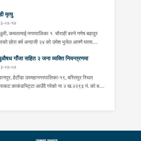
डी मृत्यु
३-०४-१७
्धुली, कमलामाई नगरपालिका १ चौराही बस्ने गणेष बहादुर
ेलको छोरा बर्ष अन्दाजी २४ को उमेश भुजेल आफ्नै घरमा
लनको डोरीले पासो लगाई झुण्डी मृत अवस्थामा रहेको खबर
ुऔषध गाँजा सहित २ जना व्यक्ति नियन्त्रणमा
ाप्त हुनासाथ प्रहरी टोली खटिगई घटनास्थलमा मुचुल्का
३-०४-०७
त थप अनुसन्धान कार्य भइरहेको ।
ानपुर, हेटौंडा उपमहानगरपालिका-१९, बस्तिपुर स्थित
राबाट काकंडभिट्टा आउँदै गरेको ना २ ख.२२९३ नं. को बस
ा खानको लागि माउन्ट दिपज्योती भोजनालयमा रोकि खाना
 गन्तब्य तर्फ जाने क्रममा सोही स्थानमा बसको अन्तिम सिट
कै बसको भित्र १ वटा सेतो बोरा र १ वटा कालो झोला
ास्मद अवस्थामा देखि बसको कन्टेक्टरले तत्कालै जानकारी
उना साथ जिल्ला प्रहरी कार्यलय मकवानपुरबाट प्रहरी
ीक्षकको कमाण्डमा ७ जनाको टोली खटि गई हेर्दा सेतो बोरा र