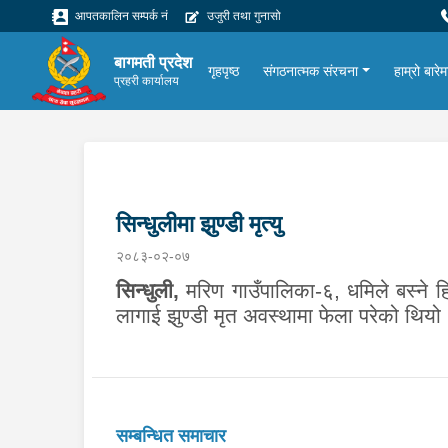
आपतकालिन सम्पर्क नं
उजुरी तथा गुनासो
बागमती प्रदेश
गृहपृष्ठ
संगठनात्मक संरचना
हाम्रो बारेम
प्रहरी कार्यालय
सिन्धुलीमा झुण्डी मृत्यु
२०८३-०२-०७
सिन्धुली
,
मरिण गाउँपालिका-६, धमिले बस्ने ह
लागाई झुण्डी मृत अवस्थामा फेला परेको थि
सम्बन्धित समाचार