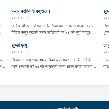
फरार प्रतिवादी पक्राउ ।
झुण्
२०८३-०४-१८
२०८
्ट
धादिङ, बेनिघाट रोराङ गाउँपालिका वडा नम्बर-१ बोन्द्री बस्ने
सिन
बैंकिङ कसुर मुद्दाको फरार प्रतिवादी बर्ष ४४ को सुर्य बहादुर
भुज
तामाङलाई प्रहरी टोलीले पक्राउ गरेको ।
नाई
झुण्डी मृत्यु
लाग
प्र
२०८३-०४-१३
२०८
माई
सहि
िर
चितवन, भरतपुर महानगरपालिका २२ अम्ब्रेला स्ट्रेट नजिकै
मकव
चन
बस्ने अन्दाजी बर्ष ५३ को सानुकारी महतो आफ्नै घरको काठमा
पोख
सलको पासो लगाइ झुन्डि मृत्यु भएको भन्ने खबर प्राप्त हुनासाथ
खान
ंका
प्रहरी टोली खटिगई घटनास्थलमा मुचुल्का सहित थप
खाई
बामा
ला
अनुसन्धान कार्य भइरहेको ।
नजि
ो
 छ ।
शंक
गरा
निर