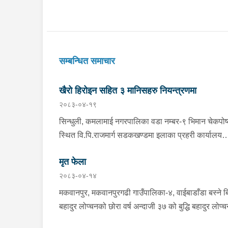
सम्बन्धित समाचार
खैरो हिरोइन सहित ३ मानिसहरु नियन्त्रणमा
२०८३-०४-१९
सिन्धुली, कमलामाई नगरपालिका वडा नम्बर-९ भिमान चेकपोष
स्थित वि.पि.राजमार्ग सडकखण्डमा इलाका प्रहरी कार्यालय
भिमानबाट खटिएको ट्राफिक सहितको टोली र लागु औषध
मृत फेला
नियन्त्रण व्यूरो शाखा कार्यालय, बर्दिवासको संयुक्त टोलीले
२०८३-०४-१४
मोरङबाट काठमाण्डौ तर्फ जाँदै गरेको चालक सिन्धुली कमला
नगरपालिका वडा नम्बर- १२ बस्ने बर्ष अन्दाजी-२९ को चन्द्र
मकवानपुर, मकवानपुरगढी गाउँपालिका-४, वाईबाडाँडा बस्ने ब
बहादुर माझीले चलाएको म.प्र. व०४-००१ ज ००८६ नं. को
बहादुर लोप्चनको छोरा वर्ष अन्दाजी ३७ को बुद्धि बहादुर लोप्
यात्रुबाहक E.V. हायसमा सवार जिल्ला सिराह मिर्चैया
घरमा कोही कसैलाई जानकारी नगराई सम्पर्क विहिन रहेकोमा