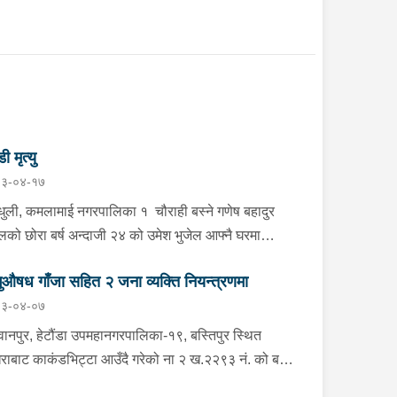
डी मृत्यु
३-०४-१७
्धुली, कमलामाई नगरपालिका १ चौराही बस्ने गणेष बहादुर
ेलको छोरा बर्ष अन्दाजी २४ को उमेश भुजेल आफ्नै घरमा
लनको डोरीले पासो लगाई झुण्डी मृत अवस्थामा रहेको खबर
ुऔषध गाँजा सहित २ जना व्यक्ति नियन्त्रणमा
ाप्त हुनासाथ प्रहरी टोली खटिगई घटनास्थलमा मुचुल्का
३-०४-०७
त थप अनुसन्धान कार्य भइरहेको ।
ानपुर, हेटौंडा उपमहानगरपालिका-१९, बस्तिपुर स्थित
राबाट काकंडभिट्टा आउँदै गरेको ना २ ख.२२९३ नं. को बस
ा खानको लागि माउन्ट दिपज्योती भोजनालयमा रोकि खाना