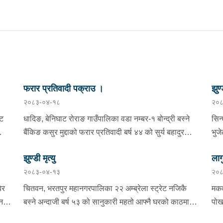
फरार प्रतिवादी पक्राउ ।
झुण्
२०८३-०४-१८
२०८
्ट
धादिङ, बेनिघाट रोराङ गाउँपालिका वडा नम्बर-१ बोन्द्री बस्ने
सिन
बैंकिङ कसुर मुद्दाको फरार प्रतिवादी बर्ष ४४ को सुर्य बहादुर
भुज
तामाङलाई प्रहरी टोलीले पक्राउ गरेको ।
नाई
झुण्डी मृत्यु
लाग
प्र
२०८३-०४-१३
२०८
माई
सहि
िर
चितवन, भरतपुर महानगरपालिका २२ अम्ब्रेला स्ट्रेट नजिकै
मकव
चन
बस्ने अन्दाजी बर्ष ५३ को सानुकारी महतो आफ्नै घरको काठमा
पोख
सलको पासो लगाइ झुन्डि मृत्यु भएको भन्ने खबर प्राप्त हुनासाथ
खान