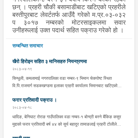
छन् । प्रहरी चौकी बसामाडीबाट खटिएको प्रहरीले
बस्तीपुरबाट लेवर्टतर्फ आउँदै गरेको म.प्र.०३-०३२
प ३०१७ नम्बरको मोटरसाइकलमा सवार
उनीहरूलाई उक्त पदार्थ सहित पक्राउ गरेको हो ।
सम्बन्धित समाचार
खैरो हिरोइन सहित ३ मानिसहरु नियन्त्रणमा
२०८३-०४-१९
सिन्धुली, कमलामाई नगरपालिका वडा नम्बर-९ भिमान चेकपोष्ट स्थित
वि.पि.राजमार्ग सडकखण्डमा इलाका प्रहरी कार्यालय भिमानबाट खटिएको
ट्राफिक सहितको टोली र लागु औषध नियन्त्रण व्यूरो शाखा कार्यालय,
फरार प्रतिवादी पक्राउ ।
बर्दिवासको संयुक्त टोलीले मोरङबाट काठमाण्डौ तर्फ जाँदै गरेको चालक
सिन्धुली कमलामाई नगरपालिका वडा नम्बर- १२ बस्ने बर्ष अन्दाजी-२९ को
२०८३-०४-१८
चन्द्र बहादुर माझीले चलाएको म.प्र. व०४-००१ ज ००८६ नं. को
धादिङ, बेनिघाट रोराङ गाउँपालिका वडा नम्बर-१ बोन्द्री बस्ने बैंकिङ कसुर
यात्रुबाहक E.V. हायसमा सवार जिल्ला सिराह मिर्चैया नगरपालिका-५ बस्ने
मुद्दाको फरार प्रतिवादी बर्ष ४४ को सुर्य बहादुर तामाङलाई प्रहरी टोलीले
बर्ष अन्दाजी-२० को सन्देश यादवलाई शंका लागि चेकजाचँ गर्दा निजले
पक्राउ गरेको ।
ल्याएको तरकारीको बोरा भित्र डब्बामा प्लास्टिकले पोका पारी लुकाई छिपाई