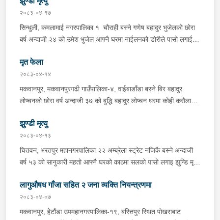
झुण्डी मृत्यु
ल्याएको लागु औषध खैरो हिरोइन जस्तो देखिने गिलो पदार्थ ४५.१९० फेला
२०८३-०४-१७
पारी नियन्त्रणमा लिई सोधपुछ गर्दा पछाडी मोटरसाइकलमा सवार चालक
सिन्धुली, कमलामाई नगरपालिका १ चौराही बस्ने गणेष बहादुर भुजेलको छोरा
अभिषेक कुमार साह र सवार राहुल कुमार मण्डलले उक्त सामान दिई पठाएको
बर्ष अन्दाजी २४ को उमेश भुजेल आफ्नै घरमा नाईलनको डोरीले पासो लगाई
भनि खुल्न आएको हुँदा मोटरसाइकल सहित निजहरुलाई नियन्त्रणमा लिई थप
झुण्डी मृत अवस्थामा रहेको खबर प्राप्त हुनासाथ प्रहरी टोली खटिगई
अनुसन्धान कार्य भईरहेको ।
मृत फेला
घटनास्थलमा मुचुल्का सहित थप अनुसन्धान कार्य भइरहेको ।
२०८३-०४-१४
मकवानपुर, मकवानपुरगढी गाउँपालिका-४, वाईबाडाँडा बस्ने बिर बहादुर
लोप्चनको छोरा वर्ष अन्दाजी ३७ को बुद्धि बहादुर लोप्चन घरमा कोही कसैलाई
जानकारी नगराई सम्पर्क विहिन रहेकोमा आफ्नतले खोत तलास गर्ने क्रममा
झुण्डी मृत्यु
मिति २०८३।०४।१४ गते सोहि स्थित कुसुमटार खोल्सामा घोप्टो परी मृत
अवस्थामा फेला परेको । यस घटना सम्बन्धमा थप अनुसन्धान कार्य भईरहेको
२०८३-०४-१३
छ ।
चितवन, भरतपुर महानगरपालिका २२ अम्ब्रेला स्ट्रेट नजिकै बस्ने अन्दाजी
बर्ष ५३ को सानुकारी महतो आफ्नै घरको काठमा सलको पासो लगाइ झुन्डि मृत्यु
भएको भन्ने खबर प्राप्त हुनासाथ प्रहरी टोली खटिगई घटनास्थलमा मुचुल्का
लागुऔषध गाँजा सहित २ जना व्यक्ति नियन्त्रणमा
सहित थप अनुसन्धान कार्य भइरहेको ।
२०८३-०४-०७
मकवानपुर, हेटौंडा उपमहानगरपालिका-१९, बस्तिपुर स्थित पोखराबाट