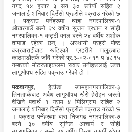
नगद १४ हजार ३ सय ३० रूपैयाँ सहित २
जनालाई शनिबार दिउँसो प्रहरीले पक्राउ गरेको छ
। पक्राउ पर्नेहरूमा थाहा नगरपालिका-१
ओखरगाउँ बस्ने २४ वर्षीय सुजन प्रधान र सोही
नगरपालिका-१ कट्टी बगल बस्ने २४ वर्षीय अशोक
तामाङ रहेका छन् । अस्थायी प्रहरी पोष्ट
बज्रबाराहीबाट खटिएको प्रहरीले पालुङबाट
काठमाडौंतर्फ जाँदै गरेको प्र.३-०२-०११ प ४८१५
नम्बरको मोटरसाइकलमा सवार उनीहरूलाई उक्त
लागूऔषध सहित पक्राउ गरेको हो ।
मकवानपुर
,
हेटौंडा उपमहानगरपालिका-३
तिनताप्केबाट अवैध लागूऔषध खैरो हेरोइन जस्तो
देखिने पदार्थ १ ग्राम ४ मिलिग्राम सहित २
जनालाई शनिबार दिउँसो प्रहरीले पक्राउ गरेको छ
। पक्राउ पर्नेहरूमा बारा निजगढ नगरपालिका-७
बस्ने ३० वर्षीय सुनिल आचार्य र सोही
नगरपालिका-८ बस्ने ३१ वर्षीय किरण कार्की रहेका