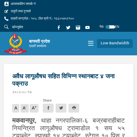
आपतकालिन सम्पर्क नं
उजुरी तथा गुनासो
प्रहरी कन्ट्रोल : १००, टोल फ्री नं.: १६६०५७५२१००
नेपा
EN
बागमती प्रदेश
Low Bandwidth
प्रहरी कार्यालय
अवैध लागूऔषध सहित विभिन्न स्थानबाट ४ जना
पक्राउ
२०८२-०८-१४
Share
-
+
A
A
A
मकवानपुर
,
थाहा नगरपालिका-६ बज्रबाराहीबाट
नियन्त्रित लागूऔषध ट्रामाडोल १ सय ५५
ट्याब्लेट
,
स्पास्मो १४ ट्याब्लेट
,
स्टेगन १० पिस र