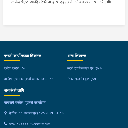
काकंडभिट्टा आउँदै गरेको ना २ ख.२२९३ नं. को बस खाना खानको लागि
माउन्ट दिपज्योती भोजनालयमा रोकि खाना खाई गन्तब्य तर्फ जाने क्रममा सोही
स्थानमा बसको अन्तिम सिट नजिकै बसको भित्र १ वटा सेतो बोरा र १ वटा
कालो झोला शंकास्मद अवस्थामा देखि बसको कन्टेक्टरले तत्कालै जानकारी
गराउना साथ जिल्ला प्रहरी कार्यलय मकवानपुरबाट प्रहरी निरीक्षकको
कमाण्डमा ७ जनाको टोली खटि गई हेर्दा सेतो बोरा र कालो झोला भित्र
लागुऔषध गाँजा २६ किलोग्राम २० ग्राम फेला परेको । लागुऔषध सहित
जिल्ला मकवानपुर मनहरी गाउँपालिका-३, पाल दमार बस्ने वर्ष अन्दाजी २२ को
प्रहरी कार्यालयका लिंकहरू
अन्य लिंकहरू
समिर मोक्तान र सोहि हेटौंडा उपमहानगरपालिका-१९, बस्तिपुर बस्ने वर्ष
अन्दाजी २० को आशिष लामालाई नियन्त्रणमा लिई थप अनुसन्धान कार्य
प्रदेश प्रहरी
मेट्रो ट्राफिक एफ.एम. ९५.५
भईरहेको छ ।
तालिम प्रदायक प्रहरी कार्यालयहरू
नेपाल प्रहरी (मुख्य पृष्ठ)
सम्पर्कको लागि
बागमती प्रदेश प्रहरी कार्यालय
हेटौंडा -११, मकवानपुर (7MV7C2H6+PJ)
०५७-५२१४९९, ९८५५०९०२४०