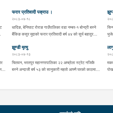
फरार प्रतिवादी पक्राउ ।
झुण्
२०८३-०४-१८
२०८
्ट
धादिङ, बेनिघाट रोराङ गाउँपालिका वडा नम्बर-१ बोन्द्री बस्ने
सिन
बैंकिङ कसुर मुद्दाको फरार प्रतिवादी बर्ष ४४ को सुर्य बहादुर
भुज
तामाङलाई प्रहरी टोलीले पक्राउ गरेको ।
नाई
झुण्डी मृत्यु
लाग
प्र
२०८३-०४-१३
२०८
माई
सहि
िर
चितवन, भरतपुर महानगरपालिका २२ अम्ब्रेला स्ट्रेट नजिकै
मकव
चन
बस्ने अन्दाजी बर्ष ५३ को सानुकारी महतो आफ्नै घरको काठमा
पोख
सलको पासो लगाइ झुन्डि मृत्यु भएको भन्ने खबर प्राप्त हुनासाथ
खान
ंका
प्रहरी टोली खटिगई घटनास्थलमा मुचुल्का सहित थप
खाई
बामा
ला
अनुसन्धान कार्य भइरहेको ।
नजि
ो
 छ ।
शंक
गरा
निर