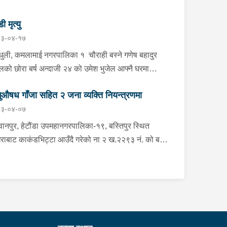
डी मृत्यु
३-०४-१७
्धुली, कमलामाई नगरपालिका १ चौराही बस्ने गणेष बहादुर
ेलको छोरा बर्ष अन्दाजी २४ को उमेश भुजेल आफ्नै घरमा
लनको डोरीले पासो लगाई झुण्डी मृत अवस्थामा रहेको खबर
ुऔषध गाँजा सहित २ जना व्यक्ति नियन्त्रणमा
ाप्त हुनासाथ प्रहरी टोली खटिगई घटनास्थलमा मुचुल्का
३-०४-०७
त थप अनुसन्धान कार्य भइरहेको ।
ानपुर, हेटौंडा उपमहानगरपालिका-१९, बस्तिपुर स्थित
राबाट काकंडभिट्टा आउँदै गरेको ना २ ख.२२९३ नं. को बस
ा खानको लागि माउन्ट दिपज्योती भोजनालयमा रोकि खाना
 गन्तब्य तर्फ जाने क्रममा सोही स्थानमा बसको अन्तिम सिट
कै बसको भित्र १ वटा सेतो बोरा र १ वटा कालो झोला
ास्मद अवस्थामा देखि बसको कन्टेक्टरले तत्कालै जानकारी
उना साथ जिल्ला प्रहरी कार्यलय मकवानपुरबाट प्रहरी
ीक्षकको कमाण्डमा ७ जनाको टोली खटि गई हेर्दा सेतो बोरा र