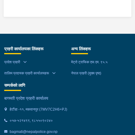
स्थानमा बसको अन्तिम सिट नजिकै बसको भित्र १ वटा सेतो बोरा र १ वटा
कालो झोला शंकास्मद अवस्थामा देखि बसको कन्टेक्टरले तत्कालै जानकारी
गराउना साथ जिल्ला प्रहरी कार्यलय मकवानपुरबाट प्रहरी निरीक्षकको
कमाण्डमा ७ जनाको टोली खटि गई हेर्दा सेतो बोरा र कालो झोला भित्र
लागुऔषध गाँजा २६ किलोग्राम २० ग्राम फेला परेको । लागुऔषध सहित
जिल्ला मकवानपुर मनहरी गाउँपालिका-३, पाल दमार बस्ने वर्ष अन्दाजी २२ को
प्रहरी कार्यालयका लिंकहरू
अन्य लिंकहरू
समिर मोक्तान र सोहि हेटौंडा उपमहानगरपालिका-१९, बस्तिपुर बस्ने वर्ष
अन्दाजी २० को आशिष लामालाई नियन्त्रणमा लिई थप अनुसन्धान कार्य
प्रदेश प्रहरी
मेट्रो ट्राफिक एफ.एम. ९५.५
भईरहेको छ ।
तालिम प्रदायक प्रहरी कार्यालयहरू
नेपाल प्रहरी (मुख्य पृष्ठ)
सम्पर्कको लागि
बागमती प्रदेश प्रहरी कार्यालय
हेटौंडा -११, मकवानपुर (7MV7C2H6+PJ)
०५७-५२१४९९, ९८५५०९०२४०
bagmati@nepalpolice.gov.np