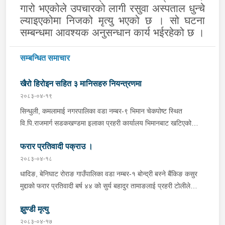
गारो भएकोले उपचारको लागी रसुवा अस्पताल धुन्चे
ल्याइएकोमा निजको मृत्यु भएको छ । सो घटना
सम्बन्धमा आवश्यक अनुसन्धान कार्य भईरहेको छ ।
सम्बन्धित समाचार
खैरो हिरोइन सहित ३ मानिसहरु नियन्त्रणमा
२०८३-०४-१९
सिन्धुली, कमलामाई नगरपालिका वडा नम्बर-९ भिमान चेकपोष्ट स्थित
वि.पि.राजमार्ग सडकखण्डमा इलाका प्रहरी कार्यालय भिमानबाट खटिएको
ट्राफिक सहितको टोली र लागु औषध नियन्त्रण व्यूरो शाखा कार्यालय,
फरार प्रतिवादी पक्राउ ।
बर्दिवासको संयुक्त टोलीले मोरङबाट काठमाण्डौ तर्फ जाँदै गरेको चालक
सिन्धुली कमलामाई नगरपालिका वडा नम्बर- १२ बस्ने बर्ष अन्दाजी-२९ को
२०८३-०४-१८
चन्द्र बहादुर माझीले चलाएको म.प्र. व०४-००१ ज ००८६ नं. को
धादिङ, बेनिघाट रोराङ गाउँपालिका वडा नम्बर-१ बोन्द्री बस्ने बैंकिङ कसुर
यात्रुबाहक E.V. हायसमा सवार जिल्ला सिराह मिर्चैया नगरपालिका-५ बस्ने
मुद्दाको फरार प्रतिवादी बर्ष ४४ को सुर्य बहादुर तामाङलाई प्रहरी टोलीले
बर्ष अन्दाजी-२० को सन्देश यादवलाई शंका लागि चेकजाचँ गर्दा निजले
पक्राउ गरेको ।
ल्याएको तरकारीको बोरा भित्र डब्बामा प्लास्टिकले पोका पारी लुकाई छिपाई
झुण्डी मृत्यु
ल्याएको लागु औषध खैरो हिरोइन जस्तो देखिने गिलो पदार्थ ४५.१९० फेला
२०८३-०४-१७