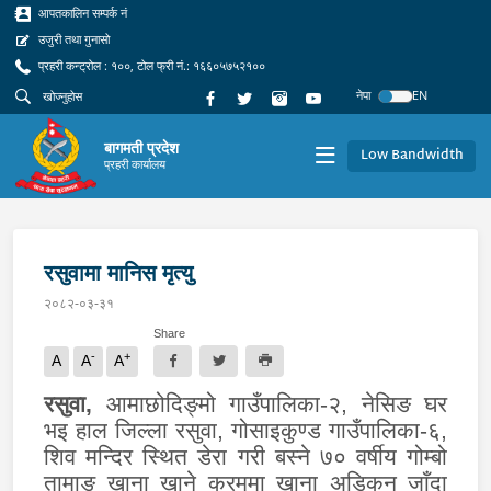
आपतकालिन सम्पर्क नं
उजुरी तथा गुनासो
प्रहरी कन्ट्रोल : १००, टोल फ्री नं.: १६६०५७५२१००
नेपा
EN
बागमती प्रदेश
Low Bandwidth
प्रहरी कार्यालय
रसुवामा मानिस मृत्यु
२०८२-०३-३१
Share
-
+
A
A
A
रसुवा,
आमाछोदिङ्मो गाउँपालिका-२, नेसिङ घर
भइ हाल जिल्ला रसुवा, गोसाइकुण्ड गाउँपालिका-६,
शिव मन्दिर स्थित डेरा गरी बस्ने ७० वर्षीय गोम्बो
तामाङ खाना खाने क्रममा खाना अड्किन जाँदा