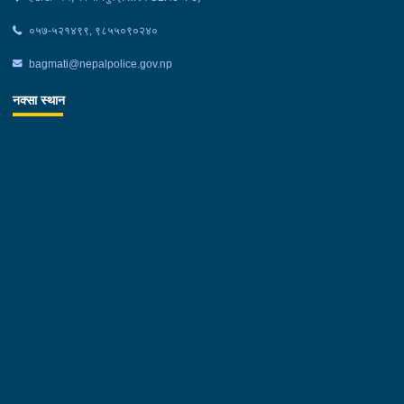
०५७-५२१४९९, ९८५५०९०२४०
bagmati@nepalpolice.gov.np
नक्सा स्थान