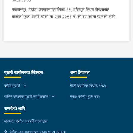
२०८३-०४-०७
मकवानपुर, हेटौंडा उपमहानगरपालिका-१९, बस्तिपुर स्थित पोखराबाट
काकंडभिट्टा आउँदै गरेको ना २ ख.२२९३ नं. को बस खाना खानको लागि
माउन्ट दिपज्योती भोजनालयमा रोकि खाना खाई गन्तब्य तर्फ जाने क्रममा सोही
स्थानमा बसको अन्तिम सिट नजिकै बसको भित्र १ वटा सेतो बोरा र १ वटा
कालो झोला शंकास्मद अवस्थामा देखि बसको कन्टेक्टरले तत्कालै जानकारी
गराउना साथ जिल्ला प्रहरी कार्यलय मकवानपुरबाट प्रहरी निरीक्षकको
कमाण्डमा ७ जनाको टोली खटि गई हेर्दा सेतो बोरा र कालो झोला भित्र
लागुऔषध गाँजा २६ किलोग्राम २० ग्राम फेला परेको । लागुऔषध सहित
जिल्ला मकवानपुर मनहरी गाउँपालिका-३, पाल दमार बस्ने वर्ष अन्दाजी २२ को
प्रहरी कार्यालयका लिंकहरू
अन्य लिंकहरू
समिर मोक्तान र सोहि हेटौंडा उपमहानगरपालिका-१९, बस्तिपुर बस्ने वर्ष
अन्दाजी २० को आशिष लामालाई नियन्त्रणमा लिई थप अनुसन्धान कार्य
प्रदेश प्रहरी
मेट्रो ट्राफिक एफ.एम. ९५.५
भईरहेको छ ।
तालिम प्रदायक प्रहरी कार्यालयहरू
नेपाल प्रहरी (मुख्य पृष्ठ)
सम्पर्कको लागि
बागमती प्रदेश प्रहरी कार्यालय
हेटौंडा -११, मकवानपुर (7MV7C2H6+PJ)