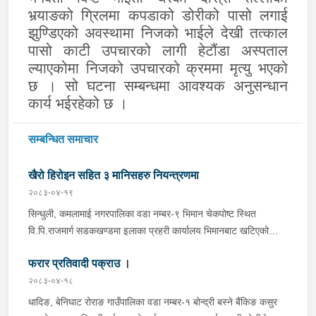
भर्‍याङको ग्रिलमा कपडाको डोरीको पासो लगाई
झुण्डिएको अवस्थामा निजको भाईले देखी तत्काल
पासो काटी उपचारको लागी हेटौंडा अस्पताल
ल्याएकोमा निजको उपचारको क्रममा मृत्यु भएको
छ । सो घटना सम्बन्धमा आवश्यक अनुसन्धान
कार्य भईरहेको छ ।
सम्बन्धित समाचार
खैरो हिरोइन सहित ३ मानिसहरु नियन्त्रणमा
२०८३-०४-१९
सिन्धुली, कमलामाई नगरपालिका वडा नम्बर-९ भिमान चेकपोष्ट स्थित
वि.पि.राजमार्ग सडकखण्डमा इलाका प्रहरी कार्यालय भिमानबाट खटिएको
ट्राफिक सहितको टोली र लागु औषध नियन्त्रण व्यूरो शाखा कार्यालय,
फरार प्रतिवादी पक्राउ ।
बर्दिवासको संयुक्त टोलीले मोरङबाट काठमाण्डौ तर्फ जाँदै गरेको चालक
सिन्धुली कमलामाई नगरपालिका वडा नम्बर- १२ बस्ने बर्ष अन्दाजी-२९ को
२०८३-०४-१८
चन्द्र बहादुर माझीले चलाएको म.प्र. व०४-००१ ज ००८६ नं. को
धादिङ, बेनिघाट रोराङ गाउँपालिका वडा नम्बर-१ बोन्द्री बस्ने बैंकिङ कसुर
यात्रुबाहक E.V. हायसमा सवार जिल्ला सिराह मिर्चैया नगरपालिका-५ बस्ने