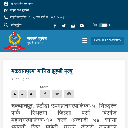
आपतकालिन सम्पर्क नं
उजुरी तथा गुनासो
प्रहरी कन्ट्रोल : १००, टोल फ्री नं.: १६६०५७५२१००
नेपा
EN
बागमती प्रदेश
Low Bandwidth
प्रहरी कार्यालय
मकवानपुरमा मानिस झुण्डी मृत्यु
२०८१-०३-१३
Share
-
+
A
A
A
मकवानपुर
,
हेटौंडा उपमहानगरपालिका-५, चिल्ड्रेन
पार्क स्थितमा जिल्ला पर्सा, बिरगंज
महानगरपालिका-१५ बस्ने अन्दाजी ५४ वर्षीया
भगवती बिष्ट माईती घरको दोस्रो तल्लाको