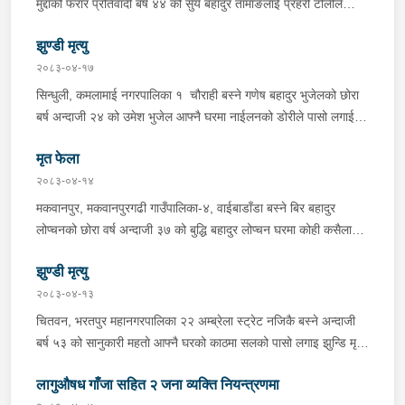
मुद्दाको फरार प्रतिवादी बर्ष ४४ को सुर्य बहादुर तामाङलाई प्रहरी टोलीले
बर्ष अन्दाजी-२० को सन्देश यादवलाई शंका लागि चेकजाचँ गर्दा निजले
पक्राउ गरेको ।
ल्याएको तरकारीको बोरा भित्र डब्बामा प्लास्टिकले पोका पारी लुकाई छिपाई
झुण्डी मृत्यु
ल्याएको लागु औषध खैरो हिरोइन जस्तो देखिने गिलो पदार्थ ४५.१९० फेला
२०८३-०४-१७
पारी नियन्त्रणमा लिई सोधपुछ गर्दा पछाडी मोटरसाइकलमा सवार चालक
सिन्धुली, कमलामाई नगरपालिका १ चौराही बस्ने गणेष बहादुर भुजेलको छोरा
अभिषेक कुमार साह र सवार राहुल कुमार मण्डलले उक्त सामान दिई पठाएको
बर्ष अन्दाजी २४ को उमेश भुजेल आफ्नै घरमा नाईलनको डोरीले पासो लगाई
भनि खुल्न आएको हुँदा मोटरसाइकल सहित निजहरुलाई नियन्त्रणमा लिई थप
झुण्डी मृत अवस्थामा रहेको खबर प्राप्त हुनासाथ प्रहरी टोली खटिगई
अनुसन्धान कार्य भईरहेको ।
मृत फेला
घटनास्थलमा मुचुल्का सहित थप अनुसन्धान कार्य भइरहेको ।
२०८३-०४-१४
मकवानपुर, मकवानपुरगढी गाउँपालिका-४, वाईबाडाँडा बस्ने बिर बहादुर
लोप्चनको छोरा वर्ष अन्दाजी ३७ को बुद्धि बहादुर लोप्चन घरमा कोही कसैलाई
जानकारी नगराई सम्पर्क विहिन रहेकोमा आफ्नतले खोत तलास गर्ने क्रममा
झुण्डी मृत्यु
मिति २०८३।०४।१४ गते सोहि स्थित कुसुमटार खोल्सामा घोप्टो परी मृत
अवस्थामा फेला परेको । यस घटना सम्बन्धमा थप अनुसन्धान कार्य भईरहेको
२०८३-०४-१३
छ ।
चितवन, भरतपुर महानगरपालिका २२ अम्ब्रेला स्ट्रेट नजिकै बस्ने अन्दाजी
बर्ष ५३ को सानुकारी महतो आफ्नै घरको काठमा सलको पासो लगाइ झुन्डि मृत्यु
भएको भन्ने खबर प्राप्त हुनासाथ प्रहरी टोली खटिगई घटनास्थलमा मुचुल्का
लागुऔषध गाँजा सहित २ जना व्यक्ति नियन्त्रणमा
सहित थप अनुसन्धान कार्य भइरहेको ।