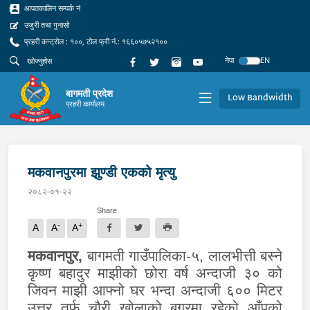
आपतकालिन सम्पर्क नं
उजुरी तथा गुनासो
प्रहरी कन्ट्रोल : १००, टोल फ्री नं.: १६६०५७५२१००
नेपा
EN
बागमती प्रदेश
Low Bandwidth
प्रहरी कार्यालय
मकवानपुरमा झुण्डी एकको मृत्यु
२०८२-०१-२२
Share
-
+
A
A
A
मकवानपुर
,
बागमती गाउँपालिका-५, लालभीत्ती बस्ने
कृष्ण बहादुर माझीको छोरा वर्ष अन्दाजी ३० को
जिवन माझी आफ्नो घर भन्दा अन्दाजी ६०० मिटर
उत्तर तर्फ चौरी खोलाको बगरमा रहेको आँपको