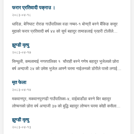
ट्राफिक सहितको टोली र लागु औषध नियन्त्रण व्यूरो शाखा कार्यालय,
फरार प्रतिवादी पक्राउ ।
बर्दिवासको संयुक्त टोलीले मोरङबाट काठमाण्डौ तर्फ जाँदै गरेको चालक
सिन्धुली कमलामाई नगरपालिका वडा नम्बर- १२ बस्ने बर्ष अन्दाजी-२९ को
२०८३-०४-१८
चन्द्र बहादुर माझीले चलाएको म.प्र. व०४-००१ ज ००८६ नं. को
धादिङ, बेनिघाट रोराङ गाउँपालिका वडा नम्बर-१ बोन्द्री बस्ने बैंकिङ कसुर
यात्रुबाहक E.V. हायसमा सवार जिल्ला सिराह मिर्चैया नगरपालिका-५ बस्ने
मुद्दाको फरार प्रतिवादी बर्ष ४४ को सुर्य बहादुर तामाङलाई प्रहरी टोलीले
बर्ष अन्दाजी-२० को सन्देश यादवलाई शंका लागि चेकजाचँ गर्दा निजले
पक्राउ गरेको ।
ल्याएको तरकारीको बोरा भित्र डब्बामा प्लास्टिकले पोका पारी लुकाई छिपाई
झुण्डी मृत्यु
ल्याएको लागु औषध खैरो हिरोइन जस्तो देखिने गिलो पदार्थ ४५.१९० फेला
२०८३-०४-१७
पारी नियन्त्रणमा लिई सोधपुछ गर्दा पछाडी मोटरसाइकलमा सवार चालक
सिन्धुली, कमलामाई नगरपालिका १ चौराही बस्ने गणेष बहादुर भुजेलको छोरा
अभिषेक कुमार साह र सवार राहुल कुमार मण्डलले उक्त सामान दिई पठाएको
बर्ष अन्दाजी २४ को उमेश भुजेल आफ्नै घरमा नाईलनको डोरीले पासो लगाई
भनि खुल्न आएको हुँदा मोटरसाइकल सहित निजहरुलाई नियन्त्रणमा लिई थप
झुण्डी मृत अवस्थामा रहेको खबर प्राप्त हुनासाथ प्रहरी टोली खटिगई
अनुसन्धान कार्य भईरहेको ।
मृत फेला
घटनास्थलमा मुचुल्का सहित थप अनुसन्धान कार्य भइरहेको ।
२०८३-०४-१४
मकवानपुर, मकवानपुरगढी गाउँपालिका-४, वाईबाडाँडा बस्ने बिर बहादुर
लोप्चनको छोरा वर्ष अन्दाजी ३७ को बुद्धि बहादुर लोप्चन घरमा कोही कसैलाई
जानकारी नगराई सम्पर्क विहिन रहेकोमा आफ्नतले खोत तलास गर्ने क्रममा
झुण्डी मृत्यु
मिति २०८३।०४।१४ गते सोहि स्थित कुसुमटार खोल्सामा घोप्टो परी मृत
अवस्थामा फेला परेको । यस घटना सम्बन्धमा थप अनुसन्धान कार्य भईरहेको
२०८३-०४-१३