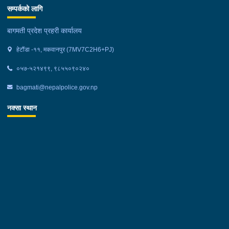
सम्पर्कको लागि
बागमती प्रदेश प्रहरी कार्यालय
हेटौंडा -११, मकवानपुर (7MV7C2H6+PJ)
०५७-५२१४९९, ९८५५०९०२४०
bagmati@nepalpolice.gov.np
नक्सा स्थान