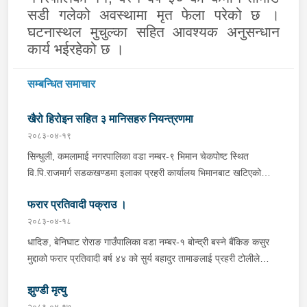
सडी गलेको अवस्थामा मृत फेला परेको छ ।
घटनास्थल मुचुल्का सहित आवश्यक अनुसन्धान
कार्य भईरहेको छ ।
सम्बन्धित समाचार
खैरो हिरोइन सहित ३ मानिसहरु नियन्त्रणमा
२०८३-०४-१९
सिन्धुली, कमलामाई नगरपालिका वडा नम्बर-९ भिमान चेकपोष्ट स्थित
वि.पि.राजमार्ग सडकखण्डमा इलाका प्रहरी कार्यालय भिमानबाट खटिएको
ट्राफिक सहितको टोली र लागु औषध नियन्त्रण व्यूरो शाखा कार्यालय,
फरार प्रतिवादी पक्राउ ।
बर्दिवासको संयुक्त टोलीले मोरङबाट काठमाण्डौ तर्फ जाँदै गरेको चालक
सिन्धुली कमलामाई नगरपालिका वडा नम्बर- १२ बस्ने बर्ष अन्दाजी-२९ को
२०८३-०४-१८
चन्द्र बहादुर माझीले चलाएको म.प्र. व०४-००१ ज ००८६ नं. को
धादिङ, बेनिघाट रोराङ गाउँपालिका वडा नम्बर-१ बोन्द्री बस्ने बैंकिङ कसुर
यात्रुबाहक E.V. हायसमा सवार जिल्ला सिराह मिर्चैया नगरपालिका-५ बस्ने
मुद्दाको फरार प्रतिवादी बर्ष ४४ को सुर्य बहादुर तामाङलाई प्रहरी टोलीले
बर्ष अन्दाजी-२० को सन्देश यादवलाई शंका लागि चेकजाचँ गर्दा निजले
पक्राउ गरेको ।
ल्याएको तरकारीको बोरा भित्र डब्बामा प्लास्टिकले पोका पारी लुकाई छिपाई
झुण्डी मृत्यु
ल्याएको लागु औषध खैरो हिरोइन जस्तो देखिने गिलो पदार्थ ४५.१९० फेला
२०८३-०४-१७