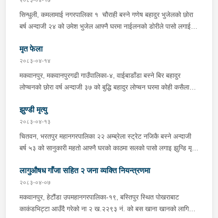
पारी नियन्त्रणमा लिई सोधपुछ गर्दा पछाडी मोटरसाइकलमा सवार चालक
सिन्धुली, कमलामाई नगरपालिका १ चौराही बस्ने गणेष बहादुर भुजेलको छोरा
अभिषेक कुमार साह र सवार राहुल कुमार मण्डलले उक्त सामान दिई पठाएको
बर्ष अन्दाजी २४ को उमेश भुजेल आफ्नै घरमा नाईलनको डोरीले पासो लगाई
भनि खुल्न आएको हुँदा मोटरसाइकल सहित निजहरुलाई नियन्त्रणमा लिई थप
झुण्डी मृत अवस्थामा रहेको खबर प्राप्त हुनासाथ प्रहरी टोली खटिगई
अनुसन्धान कार्य भईरहेको ।
मृत फेला
घटनास्थलमा मुचुल्का सहित थप अनुसन्धान कार्य भइरहेको ।
२०८३-०४-१४
मकवानपुर, मकवानपुरगढी गाउँपालिका-४, वाईबाडाँडा बस्ने बिर बहादुर
लोप्चनको छोरा वर्ष अन्दाजी ३७ को बुद्धि बहादुर लोप्चन घरमा कोही कसैलाई
जानकारी नगराई सम्पर्क विहिन रहेकोमा आफ्नतले खोत तलास गर्ने क्रममा
झुण्डी मृत्यु
मिति २०८३।०४।१४ गते सोहि स्थित कुसुमटार खोल्सामा घोप्टो परी मृत
अवस्थामा फेला परेको । यस घटना सम्बन्धमा थप अनुसन्धान कार्य भईरहेको
२०८३-०४-१३
छ ।
चितवन, भरतपुर महानगरपालिका २२ अम्ब्रेला स्ट्रेट नजिकै बस्ने अन्दाजी
बर्ष ५३ को सानुकारी महतो आफ्नै घरको काठमा सलको पासो लगाइ झुन्डि मृत्यु
भएको भन्ने खबर प्राप्त हुनासाथ प्रहरी टोली खटिगई घटनास्थलमा मुचुल्का
लागुऔषध गाँजा सहित २ जना व्यक्ति नियन्त्रणमा
सहित थप अनुसन्धान कार्य भइरहेको ।
२०८३-०४-०७
मकवानपुर, हेटौंडा उपमहानगरपालिका-१९, बस्तिपुर स्थित पोखराबाट
काकंडभिट्टा आउँदै गरेको ना २ ख.२२९३ नं. को बस खाना खानको लागि