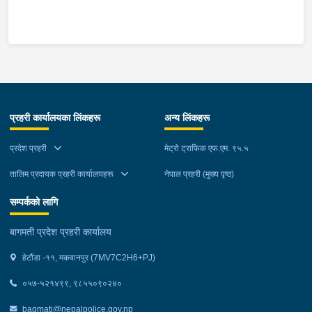
माउन्ट दिपज्योती भोजनालयमा रोकि खाना खाई गन्तब्य तर्फ जाने क्रममा सोही
स्थानमा बसको अन्तिम सिट नजिकै बसको भित्र १ वटा सेतो बोरा र १ वटा
कालो झोला शंकास्मद अवस्थामा देखि बसको कन्टेक्टरले तत्कालै जानकारी
गराउना साथ जिल्ला प्रहरी कार्यलय मकवानपुरबाट प्रहरी निरीक्षकको
कमाण्डमा ७ जनाको टोली खटि गई हेर्दा सेतो बोरा र कालो झोला भित्र
लागुऔषध गाँजा २६ किलोग्राम २० ग्राम फेला परेको । लागुऔषध सहित
जिल्ला मकवानपुर मनहरी गाउँपालिका-३, पाल दमार बस्ने वर्ष अन्दाजी २२ को
प्रहरी कार्यालयका लिंकहरू
अन्य लिंकहरू
समिर मोक्तान र सोहि हेटौंडा उपमहानगरपालिका-१९, बस्तिपुर बस्ने वर्ष
अन्दाजी २० को आशिष लामालाई नियन्त्रणमा लिई थप अनुसन्धान कार्य
प्रदेश प्रहरी
मेट्रो ट्राफिक एफ.एम. ९५.५
भईरहेको छ ।
तालिम प्रदायक प्रहरी कार्यालयहरू
नेपाल प्रहरी (मुख्य पृष्ठ)
सम्पर्कको लागि
बागमती प्रदेश प्रहरी कार्यालय
हेटौंडा -११, मकवानपुर (7MV7C2H6+PJ)
०५७-५२१४९९, ९८५५०९०२४०
bagmati@nepalpolice.gov.np