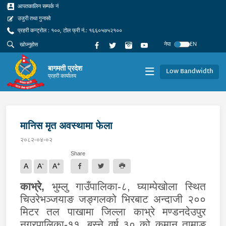
आपतकालिन सम्पर्क नं
उजुरी तथा गुनासो
प्रहरी कन्ट्रोल : १००, टोल फ्री नं.: १६६०५७५२१००
नेपा
EN
बागमती प्रदेश
Low Bandwidth
प्रहरी कार्यालय
मानिस मृत अवस्थामा फेला
२०८२-०४-०२
Share
-
+
A
A
A
काभ्रे
,
भुम्लु गाउँपालिका-८, घ्याम्पेखोला स्थित
चिउरेभञ्जयाङ जङ्गलको भिरबाट अन्दाजी २००
मिटर तल पाखामा जिल्ला काभ्रे मण्डनदेउपुर
नगरपालिका-११, बस्ने वर्ष ३० को कमान तामाङ