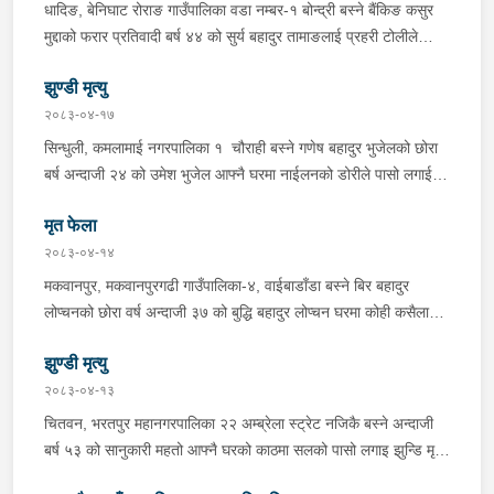
चन्द्र बहादुर माझीले चलाएको म.प्र. व०४-००१ ज ००८६ नं. को
धादिङ, बेनिघाट रोराङ गाउँपालिका वडा नम्बर-१ बोन्द्री बस्ने बैंकिङ कसुर
यात्रुबाहक E.V. हायसमा सवार जिल्ला सिराह मिर्चैया नगरपालिका-५ बस्ने
मुद्दाको फरार प्रतिवादी बर्ष ४४ को सुर्य बहादुर तामाङलाई प्रहरी टोलीले
बर्ष अन्दाजी-२० को सन्देश यादवलाई शंका लागि चेकजाचँ गर्दा निजले
पक्राउ गरेको ।
ल्याएको तरकारीको बोरा भित्र डब्बामा प्लास्टिकले पोका पारी लुकाई छिपाई
झुण्डी मृत्यु
ल्याएको लागु औषध खैरो हिरोइन जस्तो देखिने गिलो पदार्थ ४५.१९० फेला
२०८३-०४-१७
पारी नियन्त्रणमा लिई सोधपुछ गर्दा पछाडी मोटरसाइकलमा सवार चालक
सिन्धुली, कमलामाई नगरपालिका १ चौराही बस्ने गणेष बहादुर भुजेलको छोरा
अभिषेक कुमार साह र सवार राहुल कुमार मण्डलले उक्त सामान दिई पठाएको
बर्ष अन्दाजी २४ को उमेश भुजेल आफ्नै घरमा नाईलनको डोरीले पासो लगाई
भनि खुल्न आएको हुँदा मोटरसाइकल सहित निजहरुलाई नियन्त्रणमा लिई थप
झुण्डी मृत अवस्थामा रहेको खबर प्राप्त हुनासाथ प्रहरी टोली खटिगई
अनुसन्धान कार्य भईरहेको ।
मृत फेला
घटनास्थलमा मुचुल्का सहित थप अनुसन्धान कार्य भइरहेको ।
२०८३-०४-१४
मकवानपुर, मकवानपुरगढी गाउँपालिका-४, वाईबाडाँडा बस्ने बिर बहादुर
लोप्चनको छोरा वर्ष अन्दाजी ३७ को बुद्धि बहादुर लोप्चन घरमा कोही कसैलाई
जानकारी नगराई सम्पर्क विहिन रहेकोमा आफ्नतले खोत तलास गर्ने क्रममा
झुण्डी मृत्यु
मिति २०८३।०४।१४ गते सोहि स्थित कुसुमटार खोल्सामा घोप्टो परी मृत
अवस्थामा फेला परेको । यस घटना सम्बन्धमा थप अनुसन्धान कार्य भईरहेको
२०८३-०४-१३
छ ।
चितवन, भरतपुर महानगरपालिका २२ अम्ब्रेला स्ट्रेट नजिकै बस्ने अन्दाजी
बर्ष ५३ को सानुकारी महतो आफ्नै घरको काठमा सलको पासो लगाइ झुन्डि मृत्यु
भएको भन्ने खबर प्राप्त हुनासाथ प्रहरी टोली खटिगई घटनास्थलमा मुचुल्का