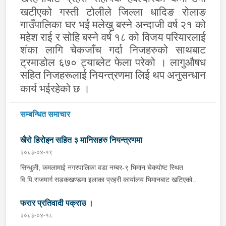
खटीएको गस्ती टोलीले जिल्ला धादिङ
रोलाङ
गाउँपालिका घर भई मलेखु बस्ने अन्दाजी वर्ष २१ को
महेश राई र सोहि बस्ने वर्ष १८ को विजय परियारलाई
शंका लागि चेकजाँच गर्दा निजहरुको साथबाट
ट्रमाडोल ६७० ट्याब्लेट फेला परेको । लागुऔषध
सहित निजहरूलाई नियन्त्रणमा लिई थप अनुसन्धान
कार्य भईरहेको छ ।
सम्बन्धित समाचार
खैरो हिरोइन सहित ३ मानिसहरु नियन्त्रणमा
२०८३-०४-१९
सिन्धुली, कमलामाई नगरपालिका वडा नम्बर-९ भिमान चेकपोष्ट स्थित
वि.पि.राजमार्ग सडकखण्डमा इलाका प्रहरी कार्यालय भिमानबाट खटिएको
ट्राफिक सहितको टोली र लागु औषध नियन्त्रण व्यूरो शाखा कार्यालय,
फरार प्रतिवादी पक्राउ ।
बर्दिवासको संयुक्त टोलीले मोरङबाट काठमाण्डौ तर्फ जाँदै गरेको चालक
सिन्धुली कमलामाई नगरपालिका वडा नम्बर- १२ बस्ने बर्ष अन्दाजी-२९ को
२०८३-०४-१८