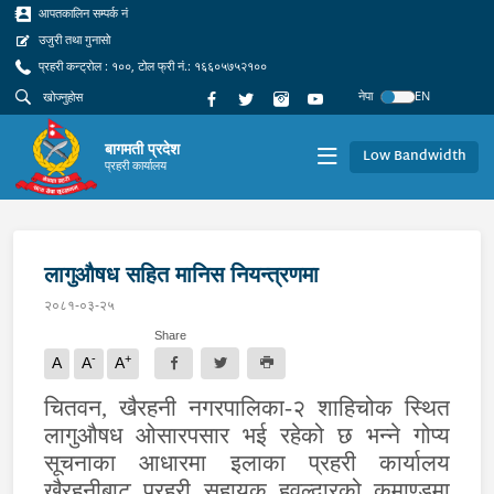
आपतकालिन सम्पर्क नं
उजुरी तथा गुनासो
प्रहरी कन्ट्रोल : १००, टोल फ्री नं.: १६६०५७५२१००
नेपा
EN
बागमती प्रदेश
Low Bandwidth
प्रहरी कार्यालय
लागुऔषध सहित मानिस नियन्त्रणमा
२०८१-०३-२५
Share
-
+
A
A
A
चितवन, खैरहनी नगरपालिका-२ शाहिचोक स्थित
लागुऔषध ओसारपसार भई रहेको छ भन्ने गोप्य
सूचनाका आधारमा इलाका प्रहरी कार्यालय
खैरहनीबाट प्रहरी सहायक हवल्दारको कमाण्डमा