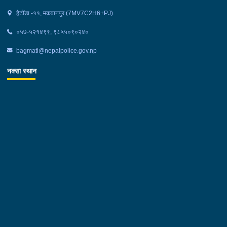
हेटौंडा -११, मकवानपुर (7MV7C2H6+PJ)
०५७-५२१४९९, ९८५५०९०२४०
bagmati@nepalpolice.gov.np
नक्सा स्थान