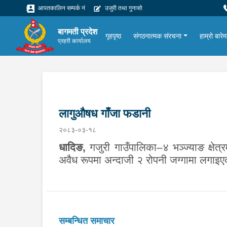
आपतकालिन सम्पर्क नं
उजुरी तथा गुनासो
बागमती प्रदेश
गृहपृष्ठ
संगठनात्मक संरचना
हाम्रो बारेम
प्रहरी कार्यालय
लागुऔषध गाँजा फडानी
२०८३-०३-१८
धादिङ
,
गजुरी गाउँपालिका–४
भञ्ज्याङ क्ष
अवैध रूपमा अन्दाजी २ रोपनी जग्गामा लगाइ
सम्बन्धित समाचार