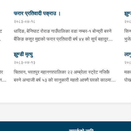
फरार प्रतिवादी पक्राउ ।
झुण्
२०८३-०४-१८
२०८
्ट
धादिङ, बेनिघाट रोराङ गाउँपालिका वडा नम्बर-१ बोन्द्री बस्ने
सिन
बैंकिङ कसुर मुद्दाको फरार प्रतिवादी बर्ष ४४ को सुर्य बहादुर
भुज
तामाङलाई प्रहरी टोलीले पक्राउ गरेको ।
नाई
झुण्डी मृत्यु
लाग
प्र
२०८३-०४-१३
२०८
माई
सहि
िर
चितवन, भरतपुर महानगरपालिका २२ अम्ब्रेला स्ट्रेट नजिकै
मकव
चन
बस्ने अन्दाजी बर्ष ५३ को सानुकारी महतो आफ्नै घरको काठमा
पोख
सलको पासो लगाइ झुन्डि मृत्यु भएको भन्ने खबर प्राप्त हुनासाथ
खान
ंका
प्रहरी टोली खटिगई घटनास्थलमा मुचुल्का सहित थप
खाई
बामा
ला
अनुसन्धान कार्य भइरहेको ।
नजि
ो
 छ ।
शंक
गरा
निर