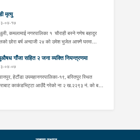
डी मृत्यु
३-०४-१७
्धुली, कमलामाई नगरपालिका १ चौराही बस्ने गणेष बहादुर
ेलको छोरा बर्ष अन्दाजी २४ को उमेश भुजेल आफ्नै घरमा
लनको डोरीले पासो लगाई झुण्डी मृत अवस्थामा रहेको खबर
ुऔषध गाँजा सहित २ जना व्यक्ति नियन्त्रणमा
ाप्त हुनासाथ प्रहरी टोली खटिगई घटनास्थलमा मुचुल्का
३-०४-०७
त थप अनुसन्धान कार्य भइरहेको ।
ानपुर, हेटौंडा उपमहानगरपालिका-१९, बस्तिपुर स्थित
राबाट काकंडभिट्टा आउँदै गरेको ना २ ख.२२९३ नं. को बस
ा खानको लागि माउन्ट दिपज्योती भोजनालयमा रोकि खाना
 गन्तब्य तर्फ जाने क्रममा सोही स्थानमा बसको अन्तिम सिट
कै बसको भित्र १ वटा सेतो बोरा र १ वटा कालो झोला
ास्मद अवस्थामा देखि बसको कन्टेक्टरले तत्कालै जानकारी
उना साथ जिल्ला प्रहरी कार्यलय मकवानपुरबाट प्रहरी
ीक्षकको कमाण्डमा ७ जनाको टोली खटि गई हेर्दा सेतो बोरा र