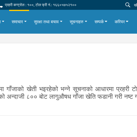
प्रहरी कन्ट्रोल : १००, टोल फ्री नं.: १६६०५७५२१००
ा
समाचार
सुरक्षा तथा बचाव
सूचनाहरु
सम्पर्क
करियर
ेत्रमा गाँजाको खेती भइरहेको भन्ने सूचनाको आधारमा प्रहर
एको अन्दाजी ८०० बोट लागुऔषध गाँजा खेति फडानी गरी नष्ट