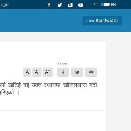
नेपा
EN
Low Bandwidth
Share
-
+
A
A
A
ी टोली खटिई गई उक्त स्थानमा खोजतलास गर्दा
 गरिएको ।