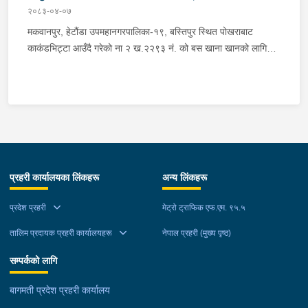
२०८३-०४-०७
मकवानपुर, हेटौंडा उपमहानगरपालिका-१९, बस्तिपुर स्थित पोखराबाट
काकंडभिट्टा आउँदै गरेको ना २ ख.२२९३ नं. को बस खाना खानको लागि
माउन्ट दिपज्योती भोजनालयमा रोकि खाना खाई गन्तब्य तर्फ जाने क्रममा सोही
स्थानमा बसको अन्तिम सिट नजिकै बसको भित्र १ वटा सेतो बोरा र १ वटा
कालो झोला शंकास्मद अवस्थामा देखि बसको कन्टेक्टरले तत्कालै जानकारी
गराउना साथ जिल्ला प्रहरी कार्यलय मकवानपुरबाट प्रहरी निरीक्षकको
कमाण्डमा ७ जनाको टोली खटि गई हेर्दा सेतो बोरा र कालो झोला भित्र
लागुऔषध गाँजा २६ किलोग्राम २० ग्राम फेला परेको । लागुऔषध सहित
जिल्ला मकवानपुर मनहरी गाउँपालिका-३, पाल दमार बस्ने वर्ष अन्दाजी २२ को
प्रहरी कार्यालयका लिंकहरू
अन्य लिंकहरू
समिर मोक्तान र सोहि हेटौंडा उपमहानगरपालिका-१९, बस्तिपुर बस्ने वर्ष
अन्दाजी २० को आशिष लामालाई नियन्त्रणमा लिई थप अनुसन्धान कार्य
प्रदेश प्रहरी
मेट्रो ट्राफिक एफ.एम. ९५.५
भईरहेको छ ।
तालिम प्रदायक प्रहरी कार्यालयहरू
नेपाल प्रहरी (मुख्य पृष्ठ)
सम्पर्कको लागि
बागमती प्रदेश प्रहरी कार्यालय