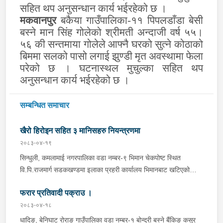
सहित थप अनुसन्धान कार्य भईरहेको छ ।
मकवानपुर
बकैया गाउँपालिका
-
११ पिपलडाँडा बेसी
बस्ने मान सिं
ह
गोलेको श्रीमती अ
न्दाजी
वर्ष ५५।
५६ की सन्तमाया गोलेले आफ्नै घरको सुत्ने कोठाको
बिममा सलको पासो लगाई झुण्डी
मृत
अवस्थामा फेला
परेको छ । घटनास्थल मुचुल्का सहित थप
अनुसन्धान कार्य भईरहेको छ ।
सम्बन्धित समाचार
खैरो हिरोइन सहित ३ मानिसहरु नियन्त्रणमा
२०८३-०४-१९
सिन्धुली, कमलामाई नगरपालिका वडा नम्बर-९ भिमान चेकपोष्ट स्थित
वि.पि.राजमार्ग सडकखण्डमा इलाका प्रहरी कार्यालय भिमानबाट खटिएको
ट्राफिक सहितको टोली र लागु औषध नियन्त्रण व्यूरो शाखा कार्यालय,
फरार प्रतिवादी पक्राउ ।
बर्दिवासको संयुक्त टोलीले मोरङबाट काठमाण्डौ तर्फ जाँदै गरेको चालक
सिन्धुली कमलामाई नगरपालिका वडा नम्बर- १२ बस्ने बर्ष अन्दाजी-२९ को
२०८३-०४-१८
चन्द्र बहादुर माझीले चलाएको म.प्र. व०४-००१ ज ००८६ नं. को
धादिङ, बेनिघाट रोराङ गाउँपालिका वडा नम्बर-१ बोन्द्री बस्ने बैंकिङ कसुर