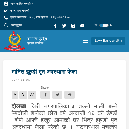
आपतकालिन सम्पर्क नं
उजुरी तथा गुनासो
प्रहरी कन्ट्रोल : १००, टोल फ्री नं.: १६६०५७५२१००
नेपा
EN
बागमती प्रदेश
Low Bandwidth
प्रहरी कार्यालय
मानिस झुण्डी मृत अवस्थामा फेला
२०८१-०३-०६
Share
-
+
A
A
A
दोलखा
जिरी नगरपालिका-३ तल्लो माली बस्ने
पेमदोर्जी शेर्पाको छोरा वर्ष अन्दाजी १६ को डेण्डी
शेर्पा आफ्नै हजुर आमाको घर भित्र झुण्डी मृत
अवस्थामा फेला परेको छ । घटनास्थल मुचुल्का