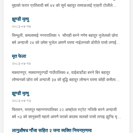
यात्रुबाहक E.V. हायसमा सवार जिल्ला सिराह मिर्चैया नगरपालिका-५ बस्ने
मुद्दाको फरार प्रतिवादी बर्ष ४४ को सुर्य बहादुर तामाङलाई प्रहरी टोलीले
बर्ष अन्दाजी-२० को सन्देश यादवलाई शंका लागि चेकजाचँ गर्दा निजले
पक्राउ गरेको ।
ल्याएको तरकारीको बोरा भित्र डब्बामा प्लास्टिकले पोका पारी लुकाई छिपाई
झुण्डी मृत्यु
ल्याएको लागु औषध खैरो हिरोइन जस्तो देखिने गिलो पदार्थ ४५.१९० फेला
२०८३-०४-१७
पारी नियन्त्रणमा लिई सोधपुछ गर्दा पछाडी मोटरसाइकलमा सवार चालक
सिन्धुली, कमलामाई नगरपालिका १ चौराही बस्ने गणेष बहादुर भुजेलको छोरा
अभिषेक कुमार साह र सवार राहुल कुमार मण्डलले उक्त सामान दिई पठाएको
बर्ष अन्दाजी २४ को उमेश भुजेल आफ्नै घरमा नाईलनको डोरीले पासो लगाई
भनि खुल्न आएको हुँदा मोटरसाइकल सहित निजहरुलाई नियन्त्रणमा लिई थप
झुण्डी मृत अवस्थामा रहेको खबर प्राप्त हुनासाथ प्रहरी टोली खटिगई
अनुसन्धान कार्य भईरहेको ।
मृत फेला
घटनास्थलमा मुचुल्का सहित थप अनुसन्धान कार्य भइरहेको ।
२०८३-०४-१४
मकवानपुर, मकवानपुरगढी गाउँपालिका-४, वाईबाडाँडा बस्ने बिर बहादुर
लोप्चनको छोरा वर्ष अन्दाजी ३७ को बुद्धि बहादुर लोप्चन घरमा कोही कसैलाई
जानकारी नगराई सम्पर्क विहिन रहेकोमा आफ्नतले खोत तलास गर्ने क्रममा
झुण्डी मृत्यु
मिति २०८३।०४।१४ गते सोहि स्थित कुसुमटार खोल्सामा घोप्टो परी मृत
अवस्थामा फेला परेको । यस घटना सम्बन्धमा थप अनुसन्धान कार्य भईरहेको
२०८३-०४-१३
छ ।
चितवन, भरतपुर महानगरपालिका २२ अम्ब्रेला स्ट्रेट नजिकै बस्ने अन्दाजी
बर्ष ५३ को सानुकारी महतो आफ्नै घरको काठमा सलको पासो लगाइ झुन्डि मृत्यु
भएको भन्ने खबर प्राप्त हुनासाथ प्रहरी टोली खटिगई घटनास्थलमा मुचुल्का
लागुऔषध गाँजा सहित २ जना व्यक्ति नियन्त्रणमा
सहित थप अनुसन्धान कार्य भइरहेको ।