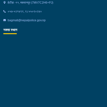
हेटौंडा -११, मकवानपुर (7MV7C2H6+PJ)
०५७-५२१४९९, ९८५५०९०२४०
bagmati@nepalpolice.gov.np
नक्सा स्थान