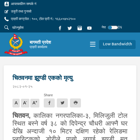
आपतकालिन सम्पर्क नं
उजुरी तथा गुनासो
प्रहरी कन्ट्रोल : १००, टोल फ्री नं.: १६६०५७५२१००
नेपा
EN
बागमती प्रदेश
Low Bandwidth
प्रहरी कार्यालय
चितवनमा झुण्डी एकको मृत्यु
२०८२-०१-२५
Share
-
+
A
A
A
चितवन
,
कालिका न
गर
पा
लिका-
३
,
मिलिजुली टोल
स्थित बस्ने वर्ष ३८ को दिपेन्द्र चौधरी आफ्नै घर
देखि अ
न्दाजी
१० मिटर दक्षिण रहेको रेलिङमा
प्लास्टिकको डोरीले पासो लगाई झुण्डी मृत