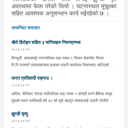
अवस्थामा फेला परेको थियो । घटनास्थल मुचुल्का
सहित आवश्यक अनुसन्धान कार्य भईरहेको छ ।
सम्बन्धित समाचार
खैरो हिरोइन सहित ३ मानिसहरु नियन्त्रणमा
२०८३-०४-१९
सिन्धुली, कमलामाई नगरपालिका वडा नम्बर-९ भिमान चेकपोष्ट स्थित
वि.पि.राजमार्ग सडकखण्डमा इलाका प्रहरी कार्यालय भिमानबाट खटिएको
ट्राफिक सहितको टोली र लागु औषध नियन्त्रण व्यूरो शाखा कार्यालय,
फरार प्रतिवादी पक्राउ ।
बर्दिवासको संयुक्त टोलीले मोरङबाट काठमाण्डौ तर्फ जाँदै गरेको चालक
सिन्धुली कमलामाई नगरपालिका वडा नम्बर- १२ बस्ने बर्ष अन्दाजी-२९ को
२०८३-०४-१८
चन्द्र बहादुर माझीले चलाएको म.प्र. व०४-००१ ज ००८६ नं. को
धादिङ, बेनिघाट रोराङ गाउँपालिका वडा नम्बर-१ बोन्द्री बस्ने बैंकिङ कसुर
यात्रुबाहक E.V. हायसमा सवार जिल्ला सिराह मिर्चैया नगरपालिका-५ बस्ने
मुद्दाको फरार प्रतिवादी बर्ष ४४ को सुर्य बहादुर तामाङलाई प्रहरी टोलीले
बर्ष अन्दाजी-२० को सन्देश यादवलाई शंका लागि चेकजाचँ गर्दा निजले
पक्राउ गरेको ।
ल्याएको तरकारीको बोरा भित्र डब्बामा प्लास्टिकले पोका पारी लुकाई छिपाई
झुण्डी मृत्यु
ल्याएको लागु औषध खैरो हिरोइन जस्तो देखिने गिलो पदार्थ ४५.१९० फेला
२०८३-०४-१७
पारी नियन्त्रणमा लिई सोधपुछ गर्दा पछाडी मोटरसाइकलमा सवार चालक