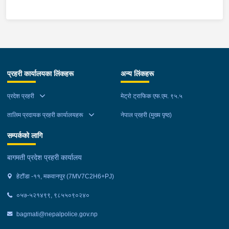
स्थानमा बसको अन्तिम सिट नजिकै बसको भित्र १ वटा सेतो बोरा र १ वटा
कालो झोला शंकास्मद अवस्थामा देखि बसको कन्टेक्टरले तत्कालै जानकारी
गराउना साथ जिल्ला प्रहरी कार्यलय मकवानपुरबाट प्रहरी निरीक्षकको
कमाण्डमा ७ जनाको टोली खटि गई हेर्दा सेतो बोरा र कालो झोला भित्र
लागुऔषध गाँजा २६ किलोग्राम २० ग्राम फेला परेको । लागुऔषध सहित
जिल्ला मकवानपुर मनहरी गाउँपालिका-३, पाल दमार बस्ने वर्ष अन्दाजी २२ को
प्रहरी कार्यालयका लिंकहरू
अन्य लिंकहरू
समिर मोक्तान र सोहि हेटौंडा उपमहानगरपालिका-१९, बस्तिपुर बस्ने वर्ष
अन्दाजी २० को आशिष लामालाई नियन्त्रणमा लिई थप अनुसन्धान कार्य
प्रदेश प्रहरी
मेट्रो ट्राफिक एफ.एम. ९५.५
भईरहेको छ ।
तालिम प्रदायक प्रहरी कार्यालयहरू
नेपाल प्रहरी (मुख्य पृष्ठ)
सम्पर्कको लागि
बागमती प्रदेश प्रहरी कार्यालय
हेटौंडा -११, मकवानपुर (7MV7C2H6+PJ)
०५७-५२१४९९, ९८५५०९०२४०
bagmati@nepalpolice.gov.np