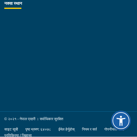
नक्सा स्थान
© २०२१ - नेपाल प्रहरी । सर्वाधिकार सुरक्षित
साइट सूची
पृष्ठ भ्रमण: ६४०७८
ईमेल हेर्नुहोस्
नियम र सर्त
गोपनीयता नीति
प्रतिक्रिया / जिज्ञासा