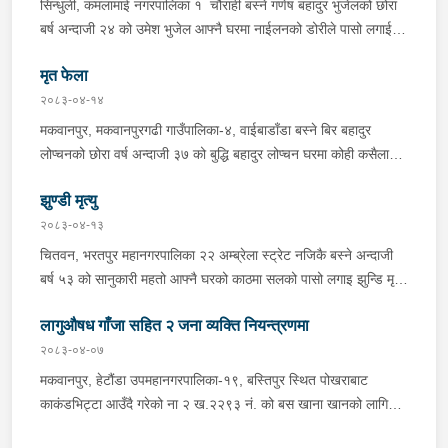
सिन्धुली, कमलामाई नगरपालिका १ चौराही बस्ने गणेष बहादुर भुजेलको छोरा
अभिषेक कुमार साह र सवार राहुल कुमार मण्डलले उक्त सामान दिई पठाएको
बर्ष अन्दाजी २४ को उमेश भुजेल आफ्नै घरमा नाईलनको डोरीले पासो लगाई
भनि खुल्न आएको हुँदा मोटरसाइकल सहित निजहरुलाई नियन्त्रणमा लिई थप
झुण्डी मृत अवस्थामा रहेको खबर प्राप्त हुनासाथ प्रहरी टोली खटिगई
अनुसन्धान कार्य भईरहेको ।
मृत फेला
घटनास्थलमा मुचुल्का सहित थप अनुसन्धान कार्य भइरहेको ।
२०८३-०४-१४
मकवानपुर, मकवानपुरगढी गाउँपालिका-४, वाईबाडाँडा बस्ने बिर बहादुर
लोप्चनको छोरा वर्ष अन्दाजी ३७ को बुद्धि बहादुर लोप्चन घरमा कोही कसैलाई
जानकारी नगराई सम्पर्क विहिन रहेकोमा आफ्नतले खोत तलास गर्ने क्रममा
झुण्डी मृत्यु
मिति २०८३।०४।१४ गते सोहि स्थित कुसुमटार खोल्सामा घोप्टो परी मृत
अवस्थामा फेला परेको । यस घटना सम्बन्धमा थप अनुसन्धान कार्य भईरहेको
२०८३-०४-१३
छ ।
चितवन, भरतपुर महानगरपालिका २२ अम्ब्रेला स्ट्रेट नजिकै बस्ने अन्दाजी
बर्ष ५३ को सानुकारी महतो आफ्नै घरको काठमा सलको पासो लगाइ झुन्डि मृत्यु
भएको भन्ने खबर प्राप्त हुनासाथ प्रहरी टोली खटिगई घटनास्थलमा मुचुल्का
लागुऔषध गाँजा सहित २ जना व्यक्ति नियन्त्रणमा
सहित थप अनुसन्धान कार्य भइरहेको ।
२०८३-०४-०७
मकवानपुर, हेटौंडा उपमहानगरपालिका-१९, बस्तिपुर स्थित पोखराबाट
काकंडभिट्टा आउँदै गरेको ना २ ख.२२९३ नं. को बस खाना खानको लागि
माउन्ट दिपज्योती भोजनालयमा रोकि खाना खाई गन्तब्य तर्फ जाने क्रममा सोही