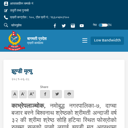
आपतकालिन सम्पर्क नं
उजुरी तथा गुनासो
प्रहरी कन्ट्रोल : १००, टोल फ्री नं.: १६६०५७५२१००
नेपा
EN
बागमती प्रदेश
Low Bandwidth
प्रहरी कार्यालय
झुण्डी मृत्यु
२०८१-०६-२८
Share
-
+
A
A
A
काभ्रेपलाञ्चोक,
नमोबुद्ध नगरपालिका-७, दाप्चा
बजार बस्ने बिश्वनाथ श्रेष्ठको श्रीमती अन्दाजी वर्ष
३२ की श्रीमा श्रेष्ठ सोहि हटिया स्थित फोस्रोको
रुखमा सलको पासो लगाई झुण्डी मृत अवस्थामा