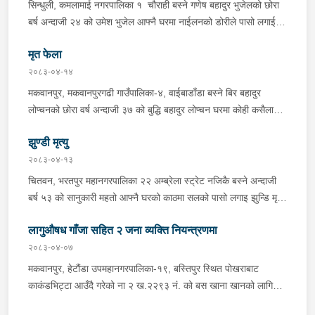
सिन्धुली, कमलामाई नगरपालिका १ चौराही बस्ने गणेष बहादुर भुजेलको छोरा
अभिषेक कुमार साह र सवार राहुल कुमार मण्डलले उक्त सामान दिई पठाएको
बर्ष अन्दाजी २४ को उमेश भुजेल आफ्नै घरमा नाईलनको डोरीले पासो लगाई
भनि खुल्न आएको हुँदा मोटरसाइकल सहित निजहरुलाई नियन्त्रणमा लिई थप
झुण्डी मृत अवस्थामा रहेको खबर प्राप्त हुनासाथ प्रहरी टोली खटिगई
अनुसन्धान कार्य भईरहेको ।
मृत फेला
घटनास्थलमा मुचुल्का सहित थप अनुसन्धान कार्य भइरहेको ।
२०८३-०४-१४
मकवानपुर, मकवानपुरगढी गाउँपालिका-४, वाईबाडाँडा बस्ने बिर बहादुर
लोप्चनको छोरा वर्ष अन्दाजी ३७ को बुद्धि बहादुर लोप्चन घरमा कोही कसैलाई
जानकारी नगराई सम्पर्क विहिन रहेकोमा आफ्नतले खोत तलास गर्ने क्रममा
झुण्डी मृत्यु
मिति २०८३।०४।१४ गते सोहि स्थित कुसुमटार खोल्सामा घोप्टो परी मृत
अवस्थामा फेला परेको । यस घटना सम्बन्धमा थप अनुसन्धान कार्य भईरहेको
२०८३-०४-१३
छ ।
चितवन, भरतपुर महानगरपालिका २२ अम्ब्रेला स्ट्रेट नजिकै बस्ने अन्दाजी
बर्ष ५३ को सानुकारी महतो आफ्नै घरको काठमा सलको पासो लगाइ झुन्डि मृत्यु
भएको भन्ने खबर प्राप्त हुनासाथ प्रहरी टोली खटिगई घटनास्थलमा मुचुल्का
लागुऔषध गाँजा सहित २ जना व्यक्ति नियन्त्रणमा
सहित थप अनुसन्धान कार्य भइरहेको ।
२०८३-०४-०७
मकवानपुर, हेटौंडा उपमहानगरपालिका-१९, बस्तिपुर स्थित पोखराबाट
काकंडभिट्टा आउँदै गरेको ना २ ख.२२९३ नं. को बस खाना खानको लागि
माउन्ट दिपज्योती भोजनालयमा रोकि खाना खाई गन्तब्य तर्फ जाने क्रममा सोही