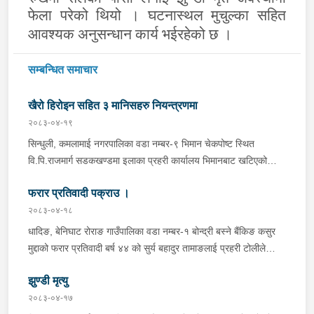
फेला परेको थियो । घटनास्थल मुचुल्का सहित
आवश्यक अनुसन्धान कार्य भईरहेको छ ।
सम्बन्धित समाचार
खैरो हिरोइन सहित ३ मानिसहरु नियन्त्रणमा
२०८३-०४-१९
सिन्धुली, कमलामाई नगरपालिका वडा नम्बर-९ भिमान चेकपोष्ट स्थित
वि.पि.राजमार्ग सडकखण्डमा इलाका प्रहरी कार्यालय भिमानबाट खटिएको
ट्राफिक सहितको टोली र लागु औषध नियन्त्रण व्यूरो शाखा कार्यालय,
फरार प्रतिवादी पक्राउ ।
बर्दिवासको संयुक्त टोलीले मोरङबाट काठमाण्डौ तर्फ जाँदै गरेको चालक
सिन्धुली कमलामाई नगरपालिका वडा नम्बर- १२ बस्ने बर्ष अन्दाजी-२९ को
२०८३-०४-१८
चन्द्र बहादुर माझीले चलाएको म.प्र. व०४-००१ ज ००८६ नं. को
धादिङ, बेनिघाट रोराङ गाउँपालिका वडा नम्बर-१ बोन्द्री बस्ने बैंकिङ कसुर
यात्रुबाहक E.V. हायसमा सवार जिल्ला सिराह मिर्चैया नगरपालिका-५ बस्ने
मुद्दाको फरार प्रतिवादी बर्ष ४४ को सुर्य बहादुर तामाङलाई प्रहरी टोलीले
बर्ष अन्दाजी-२० को सन्देश यादवलाई शंका लागि चेकजाचँ गर्दा निजले
पक्राउ गरेको ।
ल्याएको तरकारीको बोरा भित्र डब्बामा प्लास्टिकले पोका पारी लुकाई छिपाई
झुण्डी मृत्यु
ल्याएको लागु औषध खैरो हिरोइन जस्तो देखिने गिलो पदार्थ ४५.१९० फेला
२०८३-०४-१७
पारी नियन्त्रणमा लिई सोधपुछ गर्दा पछाडी मोटरसाइकलमा सवार चालक