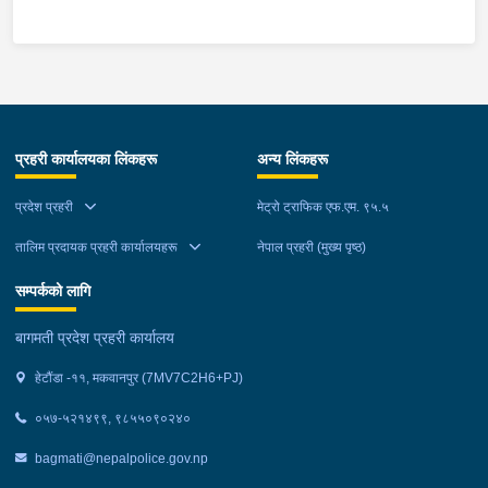
स्थानमा बसको अन्तिम सिट नजिकै बसको भित्र १ वटा सेतो बोरा र १ वटा
कालो झोला शंकास्मद अवस्थामा देखि बसको कन्टेक्टरले तत्कालै जानकारी
गराउना साथ जिल्ला प्रहरी कार्यलय मकवानपुरबाट प्रहरी निरीक्षकको
कमाण्डमा ७ जनाको टोली खटि गई हेर्दा सेतो बोरा र कालो झोला भित्र
लागुऔषध गाँजा २६ किलोग्राम २० ग्राम फेला परेको । लागुऔषध सहित
जिल्ला मकवानपुर मनहरी गाउँपालिका-३, पाल दमार बस्ने वर्ष अन्दाजी २२ को
प्रहरी कार्यालयका लिंकहरू
अन्य लिंकहरू
समिर मोक्तान र सोहि हेटौंडा उपमहानगरपालिका-१९, बस्तिपुर बस्ने वर्ष
अन्दाजी २० को आशिष लामालाई नियन्त्रणमा लिई थप अनुसन्धान कार्य
प्रदेश प्रहरी
मेट्रो ट्राफिक एफ.एम. ९५.५
भईरहेको छ ।
तालिम प्रदायक प्रहरी कार्यालयहरू
नेपाल प्रहरी (मुख्य पृष्ठ)
सम्पर्कको लागि
बागमती प्रदेश प्रहरी कार्यालय
हेटौंडा -११, मकवानपुर (7MV7C2H6+PJ)
०५७-५२१४९९, ९८५५०९०२४०
bagmati@nepalpolice.gov.np