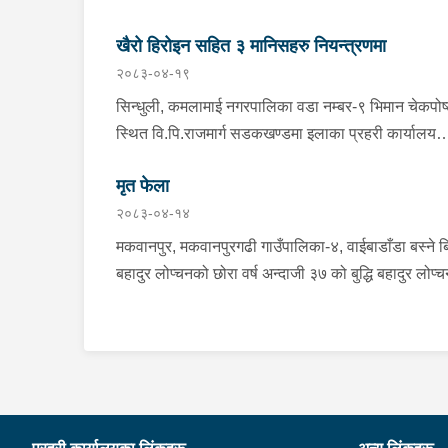
खैरो हिरोइन सहित ३ मानिसहरु नियन्त्रणमा
२०८३-०४-१९
सिन्धुली, कमलामाई नगरपालिका वडा नम्बर-९ भिमान चेकपोष
स्थित वि.पि.राजमार्ग सडकखण्डमा इलाका प्रहरी कार्यालय
भिमानबाट खटिएको ट्राफिक सहितको टोली र लागु औषध
मृत फेला
नियन्त्रण व्यूरो शाखा कार्यालय, बर्दिवासको संयुक्त टोलीले
२०८३-०४-१४
मोरङबाट काठमाण्डौ तर्फ जाँदै गरेको चालक सिन्धुली कमला
नगरपालिका वडा नम्बर- १२ बस्ने बर्ष अन्दाजी-२९ को चन्द्र
मकवानपुर, मकवानपुरगढी गाउँपालिका-४, वाईबाडाँडा बस्ने ब
बहादुर माझीले चलाएको म.प्र. व०४-००१ ज ००८६ नं. को
बहादुर लोप्चनको छोरा वर्ष अन्दाजी ३७ को बुद्धि बहादुर लोप्
यात्रुबाहक E.V. हायसमा सवार जिल्ला सिराह मिर्चैया
घरमा कोही कसैलाई जानकारी नगराई सम्पर्क विहिन रहेकोमा
नगरपालिका-५ बस्ने बर्ष अन्दाजी-२० को सन्देश यादवलाई श
आफ्नतले खोत तलास गर्ने क्रममा मिति २०८३।०४।१४ गते
लागि चेकजाचँ गर्दा निजले ल्याएको तरकारीको बोरा भित्र डब्
सोहि स्थित कुसुमटार खोल्सामा घोप्टो परी मृत अवस्थामा फे
प्लास्टिकले पोका पारी लुकाई छिपाई ल्याएको लागु औषध खैर
परेको । यस घटना सम्बन्धमा थप अनुसन्धान कार्य भईरहेको
हिरोइन जस्तो देखिने गिलो पदार्थ ४५.१९० फेला पारी
नियन्त्रणमा लिई सोधपुछ गर्दा पछाडी मोटरसाइकलमा सवार