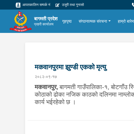
आपतकालिन सम्पर्क नं
उजुरी तथा गुनासो
बागमती प्रदेश
गृहपृष्ठ
संगठनात्मक संरचना
हाम्रो बारेम
प्रहरी कार्यालय
मकवानपुरमा झुण्डी एकको मृत्यु
२०८२-०९-१७
मकवानपुर
,
बागमती गाउँपालिका-१, बोटगाँउ स्थि
कोठाको ढोका नजिक काठको दलिनमा नाम्लोको 
कार्य भईरहेको छ ।