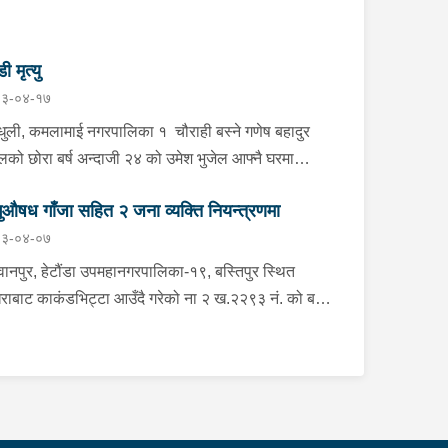
डी मृत्यु
३-०४-१७
्धुली, कमलामाई नगरपालिका १ चौराही बस्ने गणेष बहादुर
ेलको छोरा बर्ष अन्दाजी २४ को उमेश भुजेल आफ्नै घरमा
लनको डोरीले पासो लगाई झुण्डी मृत अवस्थामा रहेको खबर
ुऔषध गाँजा सहित २ जना व्यक्ति नियन्त्रणमा
ाप्त हुनासाथ प्रहरी टोली खटिगई घटनास्थलमा मुचुल्का
३-०४-०७
त थप अनुसन्धान कार्य भइरहेको ।
ानपुर, हेटौंडा उपमहानगरपालिका-१९, बस्तिपुर स्थित
राबाट काकंडभिट्टा आउँदै गरेको ना २ ख.२२९३ नं. को बस
ा खानको लागि माउन्ट दिपज्योती भोजनालयमा रोकि खाना
 गन्तब्य तर्फ जाने क्रममा सोही स्थानमा बसको अन्तिम सिट
कै बसको भित्र १ वटा सेतो बोरा र १ वटा कालो झोला
ास्मद अवस्थामा देखि बसको कन्टेक्टरले तत्कालै जानकारी
उना साथ जिल्ला प्रहरी कार्यलय मकवानपुरबाट प्रहरी