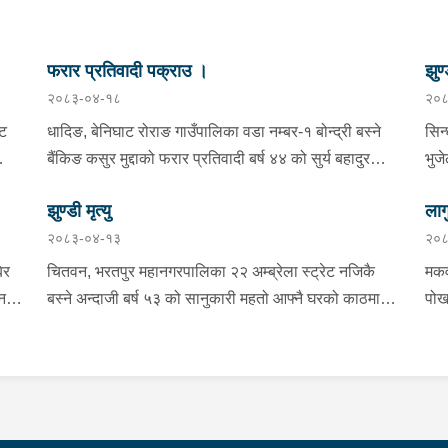
फरार प्रतिवादी पक्राउ ।
झुण्
२०८३-०४-१८
२०८
्ट
धादिङ, बेनिघाट रोराङ गाउँपालिका वडा नम्बर-१ बोन्द्री बस्ने
सिन
बैंकिङ कसुर मुद्दाको फरार प्रतिवादी बर्ष ४४ को सुर्य बहादुर
भुज
तामाङलाई प्रहरी टोलीले पक्राउ गरेको ।
नाई
झुण्डी मृत्यु
लाग
प्र
२०८३-०४-१३
२०८
माई
सहि
िर
चितवन, भरतपुर महानगरपालिका २२ अम्ब्रेला स्ट्रेट नजिकै
मकव
चन
बस्ने अन्दाजी बर्ष ५३ को सानुकारी महतो आफ्नै घरको काठमा
पोख
सलको पासो लगाइ झुन्डि मृत्यु भएको भन्ने खबर प्राप्त हुनासाथ
खान
ंका
प्रहरी टोली खटिगई घटनास्थलमा मुचुल्का सहित थप
खाई
बामा
ला
अनुसन्धान कार्य भइरहेको ।
नजि
ो
 छ ।
शंक
गरा