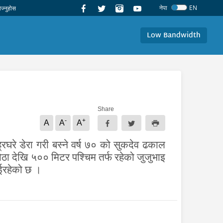
नेपा
EN
Low Bandwidth
Share
-
+
A
A
A
्रघरे डेरा गरी बस्ने वर्ष ७० को सुकदेव ढकाल
ोठा देखि ५०० मिटर पश्चिम तर्फ रहेको जुजुभाइ
ईरहेको
छ
।