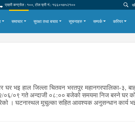
प्रहरी कन्ट्रोल : १००, टोल फ्री नं.: १६६०५७५२१००
ा
समाचार
सुरक्षा तथा बचाव
सूचनाहरु
सम्पर्क
करियर
गर घर भइ हाल जि
ल्ला
चितवन भरतपुर महान
गर
पा
लिका-
३
,
बाह
२/०६/०९ गते अन्दाजी
०८
:
०० बजेको समयमा
निज ‍बस्ने घर क
रेको । घटनास्थल मुचुल्का सहित आवश्यक अनुसन्धान कार्य भ