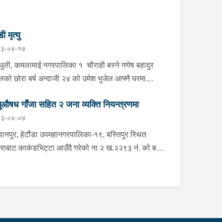
डी मृत्यु
३-०४-१७
्धुली, कमलामाई नगरपालिका १ चौराही बस्ने गणेष बहादुर
ेलको छोरा बर्ष अन्दाजी २४ को उमेश भुजेल आफ्नै घरमा
लनको डोरीले पासो लगाई झुण्डी मृत अवस्थामा रहेको खबर
ुऔषध गाँजा सहित २ जना व्यक्ति नियन्त्रणमा
ाप्त हुनासाथ प्रहरी टोली खटिगई घटनास्थलमा मुचुल्का
३-०४-०७
त थप अनुसन्धान कार्य भइरहेको ।
ानपुर, हेटौंडा उपमहानगरपालिका-१९, बस्तिपुर स्थित
राबाट काकंडभिट्टा आउँदै गरेको ना २ ख.२२९३ नं. को बस
ा खानको लागि माउन्ट दिपज्योती भोजनालयमा रोकि खाना
 गन्तब्य तर्फ जाने क्रममा सोही स्थानमा बसको अन्तिम सिट
कै बसको भित्र १ वटा सेतो बोरा र १ वटा कालो झोला
ास्मद अवस्थामा देखि बसको कन्टेक्टरले तत्कालै जानकारी
उना साथ जिल्ला प्रहरी कार्यलय मकवानपुरबाट प्रहरी