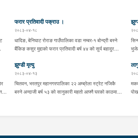
फरार प्रतिवादी पक्राउ ।
झुण्
२०८३-०४-१८
२०८
्ट
धादिङ, बेनिघाट रोराङ गाउँपालिका वडा नम्बर-१ बोन्द्री बस्ने
सिन
बैंकिङ कसुर मुद्दाको फरार प्रतिवादी बर्ष ४४ को सुर्य बहादुर
भुज
तामाङलाई प्रहरी टोलीले पक्राउ गरेको ।
नाई
झुण्डी मृत्यु
लाग
प्र
२०८३-०४-१३
२०८
माई
सहि
िर
चितवन, भरतपुर महानगरपालिका २२ अम्ब्रेला स्ट्रेट नजिकै
मकव
चन
बस्ने अन्दाजी बर्ष ५३ को सानुकारी महतो आफ्नै घरको काठमा
पोख
सलको पासो लगाइ झुन्डि मृत्यु भएको भन्ने खबर प्राप्त हुनासाथ
खान
ंका
प्रहरी टोली खटिगई घटनास्थलमा मुचुल्का सहित थप
खाई
बामा
ला
अनुसन्धान कार्य भइरहेको ।
नजि
ो
 छ ।
शंक
गरा