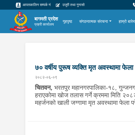
आपतकालिन सम्पर्क नं
उजुरी तथा गुनासो
बागमती प्रदेश
गृहपृष्ठ
संगठनात्मक संरचना
हाम्रो बारेम
प्रहरी कार्यालय
७० वर्षीय पुरूष व्यक्ति मृत अवस्थामा फेला
२०८२-०६-०९
चितवन
,
भरतपुर म
हा
न
गर
पा
लिका-
१८
,
गुन्जन
हराएकोमा खोज तलास गर्ने क्रममा मिति २०८
महर्जनको खाली जग्गामा मृत अवस्थामा
फेला प