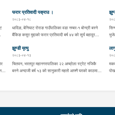
फरार प्रतिवादी पक्राउ ।
झुण्
२०८३-०४-१८
२०८
्ट
धादिङ, बेनिघाट रोराङ गाउँपालिका वडा नम्बर-१ बोन्द्री बस्ने
सिन
बैंकिङ कसुर मुद्दाको फरार प्रतिवादी बर्ष ४४ को सुर्य बहादुर
भुज
तामाङलाई प्रहरी टोलीले पक्राउ गरेको ।
नाई
झुण्डी मृत्यु
लाग
प्र
२०८३-०४-१३
२०८
माई
सहि
िर
चितवन, भरतपुर महानगरपालिका २२ अम्ब्रेला स्ट्रेट नजिकै
मकव
चन
बस्ने अन्दाजी बर्ष ५३ को सानुकारी महतो आफ्नै घरको काठमा
पोख
सलको पासो लगाइ झुन्डि मृत्यु भएको भन्ने खबर प्राप्त हुनासाथ
खान
ंका
प्रहरी टोली खटिगई घटनास्थलमा मुचुल्का सहित थप
खाई
बामा
ला
अनुसन्धान कार्य भइरहेको ।
नजि
ो
 छ ।
शंक
गरा
निर