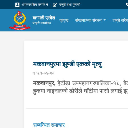
आपतकालिन सम्पर्क नं
उजुरी तथा गुनासो
बागमती प्रदेश
गृहपृष्ठ
संगठनात्मक संरचना
हाम्रो बारेम
प्रहरी कार्यालय
मकवानपुरमा झुण्डी एकको मृत्यु
२०८१-०४-२०
मकवानपुर,
हेटौंडा उपमहानगरपालिका-१८, बेल
हुकमा नाइनलको डोरीले घाँटीमा पासो लगाई झ
सम्बन्धित समाचार