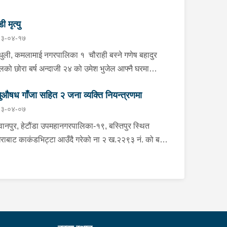
डी मृत्यु
३-०४-१७
्धुली, कमलामाई नगरपालिका १ चौराही बस्ने गणेष बहादुर
ेलको छोरा बर्ष अन्दाजी २४ को उमेश भुजेल आफ्नै घरमा
लनको डोरीले पासो लगाई झुण्डी मृत अवस्थामा रहेको खबर
ुऔषध गाँजा सहित २ जना व्यक्ति नियन्त्रणमा
ाप्त हुनासाथ प्रहरी टोली खटिगई घटनास्थलमा मुचुल्का
३-०४-०७
त थप अनुसन्धान कार्य भइरहेको ।
ानपुर, हेटौंडा उपमहानगरपालिका-१९, बस्तिपुर स्थित
राबाट काकंडभिट्टा आउँदै गरेको ना २ ख.२२९३ नं. को बस
ा खानको लागि माउन्ट दिपज्योती भोजनालयमा रोकि खाना
 गन्तब्य तर्फ जाने क्रममा सोही स्थानमा बसको अन्तिम सिट
कै बसको भित्र १ वटा सेतो बोरा र १ वटा कालो झोला
ास्मद अवस्थामा देखि बसको कन्टेक्टरले तत्कालै जानकारी
उना साथ जिल्ला प्रहरी कार्यलय मकवानपुरबाट प्रहरी
ीक्षकको कमाण्डमा ७ जनाको टोली खटि गई हेर्दा सेतो बोरा र