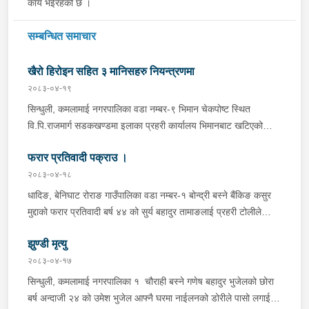
कार्य भईरहेको छ ।
सम्बन्धित समाचार
खैरो हिरोइन सहित ३ मानिसहरु नियन्त्रणमा
२०८३-०४-१९
सिन्धुली, कमलामाई नगरपालिका वडा नम्बर-९ भिमान चेकपोष्ट स्थित
वि.पि.राजमार्ग सडकखण्डमा इलाका प्रहरी कार्यालय भिमानबाट खटिएको
ट्राफिक सहितको टोली र लागु औषध नियन्त्रण व्यूरो शाखा कार्यालय,
फरार प्रतिवादी पक्राउ ।
बर्दिवासको संयुक्त टोलीले मोरङबाट काठमाण्डौ तर्फ जाँदै गरेको चालक
सिन्धुली कमलामाई नगरपालिका वडा नम्बर- १२ बस्ने बर्ष अन्दाजी-२९ को
२०८३-०४-१८
चन्द्र बहादुर माझीले चलाएको म.प्र. व०४-००१ ज ००८६ नं. को
धादिङ, बेनिघाट रोराङ गाउँपालिका वडा नम्बर-१ बोन्द्री बस्ने बैंकिङ कसुर
यात्रुबाहक E.V. हायसमा सवार जिल्ला सिराह मिर्चैया नगरपालिका-५ बस्ने
मुद्दाको फरार प्रतिवादी बर्ष ४४ को सुर्य बहादुर तामाङलाई प्रहरी टोलीले
बर्ष अन्दाजी-२० को सन्देश यादवलाई शंका लागि चेकजाचँ गर्दा निजले
पक्राउ गरेको ।
ल्याएको तरकारीको बोरा भित्र डब्बामा प्लास्टिकले पोका पारी लुकाई छिपाई
झुण्डी मृत्यु
ल्याएको लागु औषध खैरो हिरोइन जस्तो देखिने गिलो पदार्थ ४५.१९० फेला
२०८३-०४-१७
पारी नियन्त्रणमा लिई सोधपुछ गर्दा पछाडी मोटरसाइकलमा सवार चालक
सिन्धुली, कमलामाई नगरपालिका १ चौराही बस्ने गणेष बहादुर भुजेलको छोरा
अभिषेक कुमार साह र सवार राहुल कुमार मण्डलले उक्त सामान दिई पठाएको
बर्ष अन्दाजी २४ को उमेश भुजेल आफ्नै घरमा नाईलनको डोरीले पासो लगाई
भनि खुल्न आएको हुँदा मोटरसाइकल सहित निजहरुलाई नियन्त्रणमा लिई थप