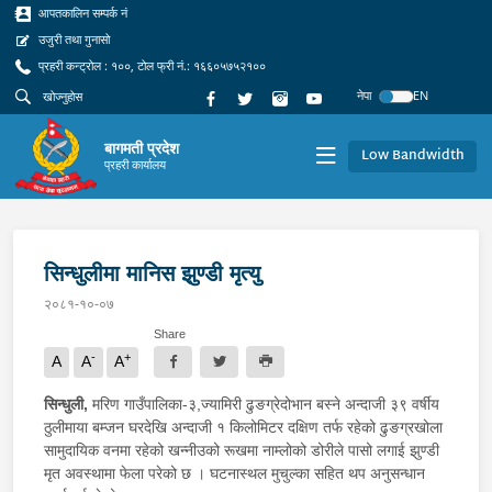
आपतकालिन सम्पर्क नं
उजुरी तथा गुनासो
प्रहरी कन्ट्रोल : १००, टोल फ्री नं.: १६६०५७५२१००
नेपा
EN
बागमती प्रदेश
Low Bandwidth
प्रहरी कार्यालय
सिन्धुलीमा मानिस झुण्डी मृत्यु
२०८१-१०-०७
Share
-
+
A
A
A
सिन्धुली,
मरिण गाउँपालिका-३,ज्यामिरी ढुङग्रेदोभान बस्ने अन्दाजी ३९ वर्षीय
ठुलीमाया बम्जन घरदेखि अन्दाजी १ किलोमिटर दक्षिण तर्फ रहेको ढुङग्रखोला
सामुदायिक वनमा रहेको खन्नीउको रूखमा नाम्लोको डोरीले पासो लगाई झुण्डी
मृत अवस्थामा फेला परेको छ । घटनास्थल मुचुल्का सहित थप अनुसन्धान