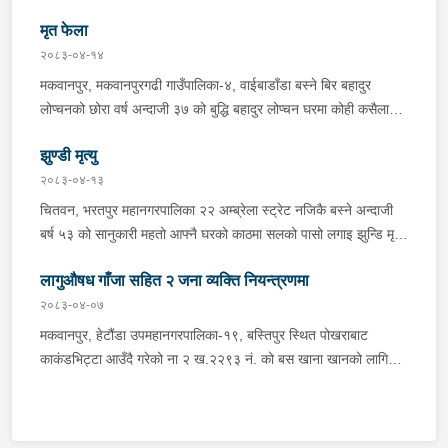
झुण्डी मृत अवस्थामा रहेको खबर प्राप्त हुनासाथ प्रहरी टोली खटिगई
अनुसन्धान कार्य भईरहेको ।
मृत फेला
घटनास्थलमा मुचुल्का सहित थप अनुसन्धान कार्य भइरहेको ।
२०८३-०४-१४
मकवानपुर, मकवानपुरगढी गाउँपालिका-४, वाईबाडाँडा बस्ने बिर बहादुर
लोप्चनको छोरा वर्ष अन्दाजी ३७ को बुद्धि बहादुर लोप्चन घरमा कोही कसैलाई
जानकारी नगराई सम्पर्क विहिन रहेकोमा आफ्नतले खोत तलास गर्ने क्रममा
झुण्डी मृत्यु
मिति २०८३।०४।१४ गते सोहि स्थित कुसुमटार खोल्सामा घोप्टो परी मृत
अवस्थामा फेला परेको । यस घटना सम्बन्धमा थप अनुसन्धान कार्य भईरहेको
२०८३-०४-१३
छ ।
चितवन, भरतपुर महानगरपालिका २२ अम्ब्रेला स्ट्रेट नजिकै बस्ने अन्दाजी
बर्ष ५३ को सानुकारी महतो आफ्नै घरको काठमा सलको पासो लगाइ झुन्डि मृत्यु
भएको भन्ने खबर प्राप्त हुनासाथ प्रहरी टोली खटिगई घटनास्थलमा मुचुल्का
लागुऔषध गाँजा सहित २ जना व्यक्ति नियन्त्रणमा
सहित थप अनुसन्धान कार्य भइरहेको ।
२०८३-०४-०७
मकवानपुर, हेटौंडा उपमहानगरपालिका-१९, बस्तिपुर स्थित पोखराबाट
काकंडभिट्टा आउँदै गरेको ना २ ख.२२९३ नं. को बस खाना खानको लागि
माउन्ट दिपज्योती भोजनालयमा रोकि खाना खाई गन्तब्य तर्फ जाने क्रममा सोही
स्थानमा बसको अन्तिम सिट नजिकै बसको भित्र १ वटा सेतो बोरा र १ वटा
कालो झोला शंकास्मद अवस्थामा देखि बसको कन्टेक्टरले तत्कालै जानकारी