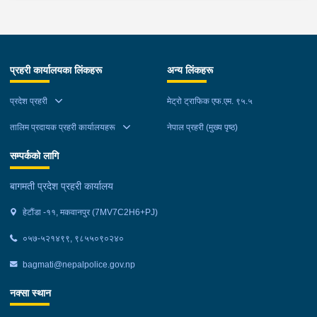
गराउना साथ जिल्ला प्रहरी कार्यलय मकवानपुरबाट प्रहरी निरीक्षकको
कमाण्डमा ७ जनाको टोली खटि गई हेर्दा सेतो बोरा र कालो झोला भित्र
लागुऔषध गाँजा २६ किलोग्राम २० ग्राम फेला परेको । लागुऔषध सहित
जिल्ला मकवानपुर मनहरी गाउँपालिका-३, पाल दमार बस्ने वर्ष अन्दाजी २२ को
प्रहरी कार्यालयका लिंकहरू
अन्य लिंकहरू
समिर मोक्तान र सोहि हेटौंडा उपमहानगरपालिका-१९, बस्तिपुर बस्ने वर्ष
अन्दाजी २० को आशिष लामालाई नियन्त्रणमा लिई थप अनुसन्धान कार्य
प्रदेश प्रहरी
मेट्रो ट्राफिक एफ.एम. ९५.५
भईरहेको छ ।
तालिम प्रदायक प्रहरी कार्यालयहरू
नेपाल प्रहरी (मुख्य पृष्ठ)
सम्पर्कको लागि
बागमती प्रदेश प्रहरी कार्यालय
हेटौंडा -११, मकवानपुर (7MV7C2H6+PJ)
०५७-५२१४९९, ९८५५०९०२४०
bagmati@nepalpolice.gov.np
नक्सा स्थान