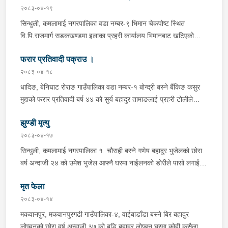
२०८३-०४-१९
सिन्धुली, कमलामाई नगरपालिका वडा नम्बर-९ भिमान चेकपोष्ट स्थित
वि.पि.राजमार्ग सडकखण्डमा इलाका प्रहरी कार्यालय भिमानबाट खटिएको
ट्राफिक सहितको टोली र लागु औषध नियन्त्रण व्यूरो शाखा कार्यालय,
फरार प्रतिवादी पक्राउ ।
बर्दिवासको संयुक्त टोलीले मोरङबाट काठमाण्डौ तर्फ जाँदै गरेको चालक
सिन्धुली कमलामाई नगरपालिका वडा नम्बर- १२ बस्ने बर्ष अन्दाजी-२९ को
२०८३-०४-१८
चन्द्र बहादुर माझीले चलाएको म.प्र. व०४-००१ ज ००८६ नं. को
धादिङ, बेनिघाट रोराङ गाउँपालिका वडा नम्बर-१ बोन्द्री बस्ने बैंकिङ कसुर
यात्रुबाहक E.V. हायसमा सवार जिल्ला सिराह मिर्चैया नगरपालिका-५ बस्ने
मुद्दाको फरार प्रतिवादी बर्ष ४४ को सुर्य बहादुर तामाङलाई प्रहरी टोलीले
बर्ष अन्दाजी-२० को सन्देश यादवलाई शंका लागि चेकजाचँ गर्दा निजले
पक्राउ गरेको ।
ल्याएको तरकारीको बोरा भित्र डब्बामा प्लास्टिकले पोका पारी लुकाई छिपाई
झुण्डी मृत्यु
ल्याएको लागु औषध खैरो हिरोइन जस्तो देखिने गिलो पदार्थ ४५.१९० फेला
२०८३-०४-१७
पारी नियन्त्रणमा लिई सोधपुछ गर्दा पछाडी मोटरसाइकलमा सवार चालक
सिन्धुली, कमलामाई नगरपालिका १ चौराही बस्ने गणेष बहादुर भुजेलको छोरा
अभिषेक कुमार साह र सवार राहुल कुमार मण्डलले उक्त सामान दिई पठाएको
बर्ष अन्दाजी २४ को उमेश भुजेल आफ्नै घरमा नाईलनको डोरीले पासो लगाई
भनि खुल्न आएको हुँदा मोटरसाइकल सहित निजहरुलाई नियन्त्रणमा लिई थप
झुण्डी मृत अवस्थामा रहेको खबर प्राप्त हुनासाथ प्रहरी टोली खटिगई
अनुसन्धान कार्य भईरहेको ।
मृत फेला
घटनास्थलमा मुचुल्का सहित थप अनुसन्धान कार्य भइरहेको ।
२०८३-०४-१४
मकवानपुर, मकवानपुरगढी गाउँपालिका-४, वाईबाडाँडा बस्ने बिर बहादुर
लोप्चनको छोरा वर्ष अन्दाजी ३७ को बुद्धि बहादुर लोप्चन घरमा कोही कसैलाई