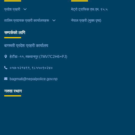
अन्दाजी २० को आशिष लामालाई नियन्त्रणमा लिई थप अनुसन्धान कार्य
प्रदेश प्रहरी
मेट्रो ट्राफिक एफ.एम. ९५.५
भईरहेको छ ।
तालिम प्रदायक प्रहरी कार्यालयहरू
नेपाल प्रहरी (मुख्य पृष्ठ)
सम्पर्कको लागि
बागमती प्रदेश प्रहरी कार्यालय
हेटौंडा -११, मकवानपुर (7MV7C2H6+PJ)
०५७-५२१४९९, ९८५५०९०२४०
bagmati@nepalpolice.gov.np
नक्सा स्थान