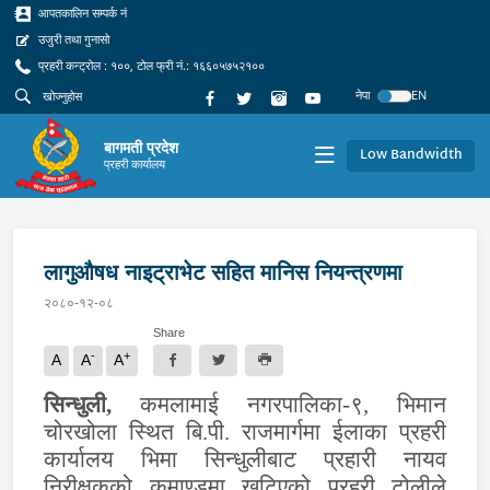
आपतकालिन सम्पर्क नं
उजुरी तथा गुनासो
प्रहरी कन्ट्रोल : १००, टोल फ्री नं.: १६६०५७५२१००
नेपा
EN
बागमती प्रदेश
Low Bandwidth
प्रहरी कार्यालय
लागुऔषध नाइट्राभेट सहित मानिस नियन्त्रणमा
२०८०-१२-०८
Share
-
+
A
A
A
सिन्धुली
,
कमलामाई नगरपालिका-९, भिमान
चोरखोला स्थित बि.पी. राजमार्गमा ईलाका प्रहरी
कार्यालय भिमा सिन्धुलीबाट प्रहारी नायव
निरीक्षकको कमाण्डमा खटिएको प्रहरी टोलीले