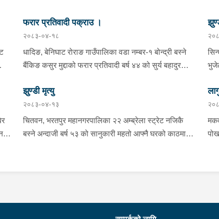
फरार प्रतिवादी पक्राउ ।
झुण्
२०८३-०४-१८
२०८
्ट
धादिङ, बेनिघाट रोराङ गाउँपालिका वडा नम्बर-१ बोन्द्री बस्ने
सिन
बैंकिङ कसुर मुद्दाको फरार प्रतिवादी बर्ष ४४ को सुर्य बहादुर
भुज
तामाङलाई प्रहरी टोलीले पक्राउ गरेको ।
नाई
झुण्डी मृत्यु
लाग
प्र
२०८३-०४-१३
२०८
माई
सहि
िर
चितवन, भरतपुर महानगरपालिका २२ अम्ब्रेला स्ट्रेट नजिकै
मकव
चन
बस्ने अन्दाजी बर्ष ५३ को सानुकारी महतो आफ्नै घरको काठमा
पोख
सलको पासो लगाइ झुन्डि मृत्यु भएको भन्ने खबर प्राप्त हुनासाथ
खान
ंका
प्रहरी टोली खटिगई घटनास्थलमा मुचुल्का सहित थप
खाई
बामा
ला
अनुसन्धान कार्य भइरहेको ।
नजि
ो
 छ ।
शंक
गरा
निर