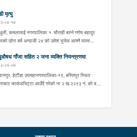
डी मृत्यु
३-०४-१७
्धुली, कमलामाई नगरपालिका १ चौराही बस्ने गणेष बहादुर
ेलको छोरा बर्ष अन्दाजी २४ को उमेश भुजेल आफ्नै घरमा
लनको डोरीले पासो लगाई झुण्डी मृत अवस्थामा रहेको खबर
ुऔषध गाँजा सहित २ जना व्यक्ति नियन्त्रणमा
ाप्त हुनासाथ प्रहरी टोली खटिगई घटनास्थलमा मुचुल्का
३-०४-०७
त थप अनुसन्धान कार्य भइरहेको ।
ानपुर, हेटौंडा उपमहानगरपालिका-१९, बस्तिपुर स्थित
राबाट काकंडभिट्टा आउँदै गरेको ना २ ख.२२९३ नं. को बस
ा खानको लागि माउन्ट दिपज्योती भोजनालयमा रोकि खाना
 गन्तब्य तर्फ जाने क्रममा सोही स्थानमा बसको अन्तिम सिट
कै बसको भित्र १ वटा सेतो बोरा र १ वटा कालो झोला
ास्मद अवस्थामा देखि बसको कन्टेक्टरले तत्कालै जानकारी
उना साथ जिल्ला प्रहरी कार्यलय मकवानपुरबाट प्रहरी
ीक्षकको कमाण्डमा ७ जनाको टोली खटि गई हेर्दा सेतो बोरा र