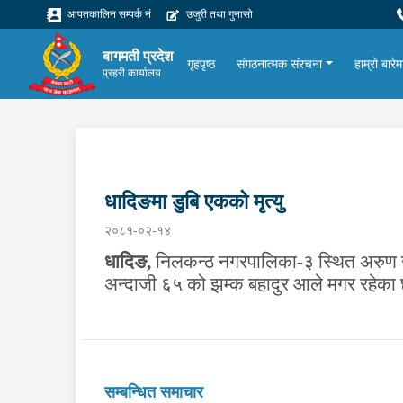
आपतकालिन सम्पर्क नं
उजुरी तथा गुनासो
बागमती प्रदेश
गृहपृष्ठ
संगठनात्मक संरचना
हाम्रो बारेम
प्रहरी कार्यालय
धादिङमा डुबि एकको मृत्यु
२०८१-०२-१४
धादिङ
,
निलकन्ठ नगरपालिका-३ स्थित अरुण खोलाम
अन्दाजी ६५ को झम्क बहादुर आले मगर रहेका
सम्बन्धित समाचार