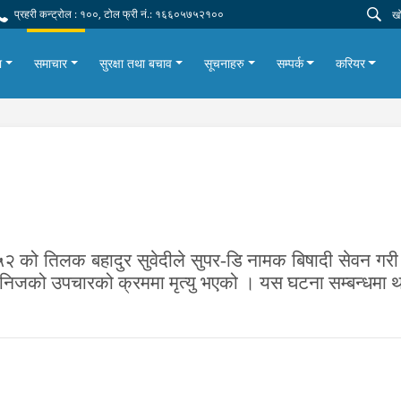
प्रहरी कन्ट्रोल : १००, टोल फ्री नं.: १६६०५७५२१००
ा
समाचार
सुरक्षा तथा बचाव
सूचनाहरु
सम्पर्क
करियर
र्ष ५२ को तिलक बहादुर सुवेदीले सुपर-डि नामक बिषादी सेवन 
 निजको उपचारको क्रममा मृत्यु भएको । यस घटना सम्बन्धमा
थ