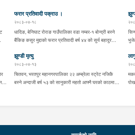
फरार प्रतिवादी पक्राउ ।
झुण्
२०८३-०४-१८
२०८
्ट
धादिङ, बेनिघाट रोराङ गाउँपालिका वडा नम्बर-१ बोन्द्री बस्ने
सिन
बैंकिङ कसुर मुद्दाको फरार प्रतिवादी बर्ष ४४ को सुर्य बहादुर
भुज
तामाङलाई प्रहरी टोलीले पक्राउ गरेको ।
नाई
झुण्डी मृत्यु
लाग
प्र
२०८३-०४-१३
२०८
माई
सहि
िर
चितवन, भरतपुर महानगरपालिका २२ अम्ब्रेला स्ट्रेट नजिकै
मकव
चन
बस्ने अन्दाजी बर्ष ५३ को सानुकारी महतो आफ्नै घरको काठमा
पोख
सलको पासो लगाइ झुन्डि मृत्यु भएको भन्ने खबर प्राप्त हुनासाथ
खान
ंका
प्रहरी टोली खटिगई घटनास्थलमा मुचुल्का सहित थप
खाई
बामा
ला
अनुसन्धान कार्य भइरहेको ।
नजि
ो
 छ ।
शंक
गरा
निर