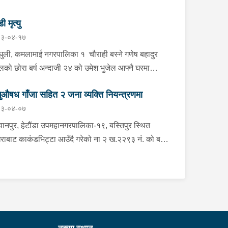
डी मृत्यु
३-०४-१७
्धुली, कमलामाई नगरपालिका १ चौराही बस्ने गणेष बहादुर
ेलको छोरा बर्ष अन्दाजी २४ को उमेश भुजेल आफ्नै घरमा
लनको डोरीले पासो लगाई झुण्डी मृत अवस्थामा रहेको खबर
ुऔषध गाँजा सहित २ जना व्यक्ति नियन्त्रणमा
ाप्त हुनासाथ प्रहरी टोली खटिगई घटनास्थलमा मुचुल्का
३-०४-०७
त थप अनुसन्धान कार्य भइरहेको ।
ानपुर, हेटौंडा उपमहानगरपालिका-१९, बस्तिपुर स्थित
राबाट काकंडभिट्टा आउँदै गरेको ना २ ख.२२९३ नं. को बस
ा खानको लागि माउन्ट दिपज्योती भोजनालयमा रोकि खाना
 गन्तब्य तर्फ जाने क्रममा सोही स्थानमा बसको अन्तिम सिट
कै बसको भित्र १ वटा सेतो बोरा र १ वटा कालो झोला
ास्मद अवस्थामा देखि बसको कन्टेक्टरले तत्कालै जानकारी
उना साथ जिल्ला प्रहरी कार्यलय मकवानपुरबाट प्रहरी
ीक्षकको कमाण्डमा ७ जनाको टोली खटि गई हेर्दा सेतो बोरा र