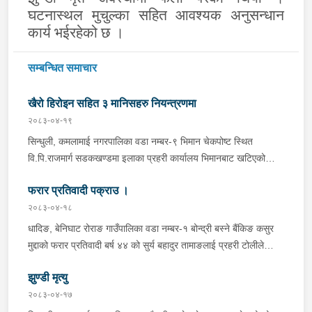
घटनास्थल मुचुल्का सहित आवश्यक अनुसन्धान
कार्य भईरहेको छ ।
सम्बन्धित समाचार
खैरो हिरोइन सहित ३ मानिसहरु नियन्त्रणमा
२०८३-०४-१९
सिन्धुली, कमलामाई नगरपालिका वडा नम्बर-९ भिमान चेकपोष्ट स्थित
वि.पि.राजमार्ग सडकखण्डमा इलाका प्रहरी कार्यालय भिमानबाट खटिएको
ट्राफिक सहितको टोली र लागु औषध नियन्त्रण व्यूरो शाखा कार्यालय,
फरार प्रतिवादी पक्राउ ।
बर्दिवासको संयुक्त टोलीले मोरङबाट काठमाण्डौ तर्फ जाँदै गरेको चालक
सिन्धुली कमलामाई नगरपालिका वडा नम्बर- १२ बस्ने बर्ष अन्दाजी-२९ को
२०८३-०४-१८
चन्द्र बहादुर माझीले चलाएको म.प्र. व०४-००१ ज ००८६ नं. को
धादिङ, बेनिघाट रोराङ गाउँपालिका वडा नम्बर-१ बोन्द्री बस्ने बैंकिङ कसुर
यात्रुबाहक E.V. हायसमा सवार जिल्ला सिराह मिर्चैया नगरपालिका-५ बस्ने
मुद्दाको फरार प्रतिवादी बर्ष ४४ को सुर्य बहादुर तामाङलाई प्रहरी टोलीले
बर्ष अन्दाजी-२० को सन्देश यादवलाई शंका लागि चेकजाचँ गर्दा निजले
पक्राउ गरेको ।
ल्याएको तरकारीको बोरा भित्र डब्बामा प्लास्टिकले पोका पारी लुकाई छिपाई
झुण्डी मृत्यु
ल्याएको लागु औषध खैरो हिरोइन जस्तो देखिने गिलो पदार्थ ४५.१९० फेला
२०८३-०४-१७
पारी नियन्त्रणमा लिई सोधपुछ गर्दा पछाडी मोटरसाइकलमा सवार चालक