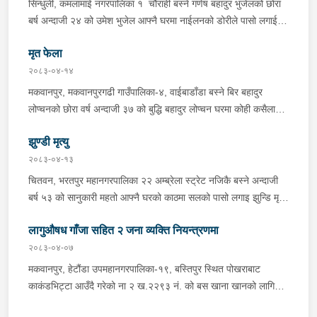
सिन्धुली, कमलामाई नगरपालिका १ चौराही बस्ने गणेष बहादुर भुजेलको छोरा
अभिषेक कुमार साह र सवार राहुल कुमार मण्डलले उक्त सामान दिई पठाएको
बर्ष अन्दाजी २४ को उमेश भुजेल आफ्नै घरमा नाईलनको डोरीले पासो लगाई
भनि खुल्न आएको हुँदा मोटरसाइकल सहित निजहरुलाई नियन्त्रणमा लिई थप
झुण्डी मृत अवस्थामा रहेको खबर प्राप्त हुनासाथ प्रहरी टोली खटिगई
अनुसन्धान कार्य भईरहेको ।
मृत फेला
घटनास्थलमा मुचुल्का सहित थप अनुसन्धान कार्य भइरहेको ।
२०८३-०४-१४
मकवानपुर, मकवानपुरगढी गाउँपालिका-४, वाईबाडाँडा बस्ने बिर बहादुर
लोप्चनको छोरा वर्ष अन्दाजी ३७ को बुद्धि बहादुर लोप्चन घरमा कोही कसैलाई
जानकारी नगराई सम्पर्क विहिन रहेकोमा आफ्नतले खोत तलास गर्ने क्रममा
झुण्डी मृत्यु
मिति २०८३।०४।१४ गते सोहि स्थित कुसुमटार खोल्सामा घोप्टो परी मृत
अवस्थामा फेला परेको । यस घटना सम्बन्धमा थप अनुसन्धान कार्य भईरहेको
२०८३-०४-१३
छ ।
चितवन, भरतपुर महानगरपालिका २२ अम्ब्रेला स्ट्रेट नजिकै बस्ने अन्दाजी
बर्ष ५३ को सानुकारी महतो आफ्नै घरको काठमा सलको पासो लगाइ झुन्डि मृत्यु
भएको भन्ने खबर प्राप्त हुनासाथ प्रहरी टोली खटिगई घटनास्थलमा मुचुल्का
लागुऔषध गाँजा सहित २ जना व्यक्ति नियन्त्रणमा
सहित थप अनुसन्धान कार्य भइरहेको ।
२०८३-०४-०७
मकवानपुर, हेटौंडा उपमहानगरपालिका-१९, बस्तिपुर स्थित पोखराबाट
काकंडभिट्टा आउँदै गरेको ना २ ख.२२९३ नं. को बस खाना खानको लागि
माउन्ट दिपज्योती भोजनालयमा रोकि खाना खाई गन्तब्य तर्फ जाने क्रममा सोही