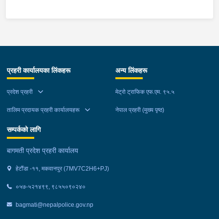
स्थानमा बसको अन्तिम सिट नजिकै बसको भित्र १ वटा सेतो बोरा र १ वटा
कालो झोला शंकास्मद अवस्थामा देखि बसको कन्टेक्टरले तत्कालै जानकारी
गराउना साथ जिल्ला प्रहरी कार्यलय मकवानपुरबाट प्रहरी निरीक्षकको
कमाण्डमा ७ जनाको टोली खटि गई हेर्दा सेतो बोरा र कालो झोला भित्र
लागुऔषध गाँजा २६ किलोग्राम २० ग्राम फेला परेको । लागुऔषध सहित
जिल्ला मकवानपुर मनहरी गाउँपालिका-३, पाल दमार बस्ने वर्ष अन्दाजी २२ को
प्रहरी कार्यालयका लिंकहरू
अन्य लिंकहरू
समिर मोक्तान र सोहि हेटौंडा उपमहानगरपालिका-१९, बस्तिपुर बस्ने वर्ष
अन्दाजी २० को आशिष लामालाई नियन्त्रणमा लिई थप अनुसन्धान कार्य
प्रदेश प्रहरी
मेट्रो ट्राफिक एफ.एम. ९५.५
भईरहेको छ ।
तालिम प्रदायक प्रहरी कार्यालयहरू
नेपाल प्रहरी (मुख्य पृष्ठ)
सम्पर्कको लागि
बागमती प्रदेश प्रहरी कार्यालय
हेटौंडा -११, मकवानपुर (7MV7C2H6+PJ)
०५७-५२१४९९, ९८५५०९०२४०
bagmati@nepalpolice.gov.np