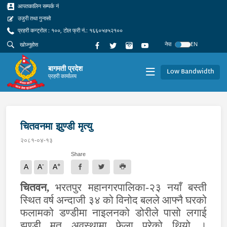
आपतकालिन सम्पर्क नं
उजुरी तथा गुनासो
प्रहरी कन्ट्रोल : १००, टोल फ्री नं.: १६६०५७५२१००
नेपा
EN
बागमती प्रदेश
Low Bandwidth
प्रहरी कार्यालय
चितवनमा झुण्डी मृत्यु
२०८१-०४-१३
Share
-
+
A
A
A
चितवन,
भरतपुर महानगरपालिका-‍२३ नयाँ बस्ती
स्थित वर्ष अन्दाजी ३४ को विनोद बलले आफ्नै घरको
फलामको डण्डीमा नाइलनको डोरीले पासो लगाई
झुण्डी मृत अवस्थामा फेला परेको थियो ।