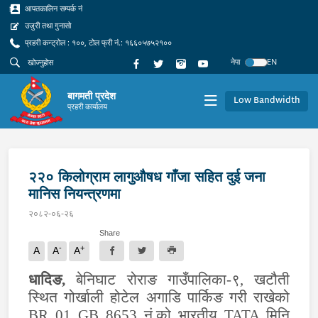
आपतकालिन सम्पर्क नं
उजुरी तथा गुनासो
प्रहरी कन्ट्रोल : १००, टोल फ्री नं.: १६६०५७५२१००
नेपा
EN
बागमती प्रदेश
Low Bandwidth
प्रहरी कार्यालय
२२० किलोग्राम लागुऔषध गाँजा सहित दुई जना
मानिस नियन्त्रणमा
२०८२-०६-२६
Share
-
+
A
A
A
धादिङ
,
बेनिघाट रोराङ गाउँपालिका-९, खटौती
स्थित गोर्खाली होटेल अगाडि पार्किङ गरी राखेको
BR 01 GB 8653
नं.को भारतीय
TATA
मिनि