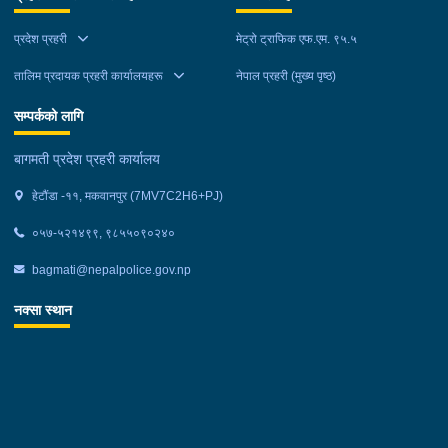
अन्दाजी २० को आशिष लामालाई नियन्त्रणमा लिई थप अनुसन्धान कार्य
प्रदेश प्रहरी
मेट्रो ट्राफिक एफ.एम. ९५.५
भईरहेको छ ।
तालिम प्रदायक प्रहरी कार्यालयहरू
नेपाल प्रहरी (मुख्य पृष्ठ)
सम्पर्कको लागि
बागमती प्रदेश प्रहरी कार्यालय
हेटौंडा -११, मकवानपुर (7MV7C2H6+PJ)
०५७-५२१४९९, ९८५५०९०२४०
bagmati@nepalpolice.gov.np
नक्सा स्थान