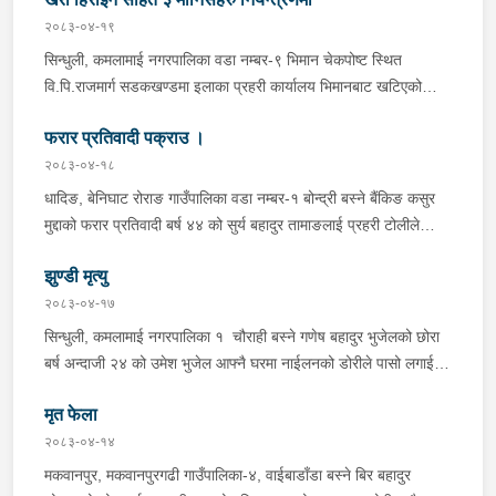
२०८३-०४-१९
सिन्धुली, कमलामाई नगरपालिका वडा नम्बर-९ भिमान चेकपोष्ट स्थित
वि.पि.राजमार्ग सडकखण्डमा इलाका प्रहरी कार्यालय भिमानबाट खटिएको
ट्राफिक सहितको टोली र लागु औषध नियन्त्रण व्यूरो शाखा कार्यालय,
फरार प्रतिवादी पक्राउ ।
बर्दिवासको संयुक्त टोलीले मोरङबाट काठमाण्डौ तर्फ जाँदै गरेको चालक
सिन्धुली कमलामाई नगरपालिका वडा नम्बर- १२ बस्ने बर्ष अन्दाजी-२९ को
२०८३-०४-१८
चन्द्र बहादुर माझीले चलाएको म.प्र. व०४-००१ ज ००८६ नं. को
धादिङ, बेनिघाट रोराङ गाउँपालिका वडा नम्बर-१ बोन्द्री बस्ने बैंकिङ कसुर
यात्रुबाहक E.V. हायसमा सवार जिल्ला सिराह मिर्चैया नगरपालिका-५ बस्ने
मुद्दाको फरार प्रतिवादी बर्ष ४४ को सुर्य बहादुर तामाङलाई प्रहरी टोलीले
बर्ष अन्दाजी-२० को सन्देश यादवलाई शंका लागि चेकजाचँ गर्दा निजले
पक्राउ गरेको ।
ल्याएको तरकारीको बोरा भित्र डब्बामा प्लास्टिकले पोका पारी लुकाई छिपाई
झुण्डी मृत्यु
ल्याएको लागु औषध खैरो हिरोइन जस्तो देखिने गिलो पदार्थ ४५.१९० फेला
२०८३-०४-१७
पारी नियन्त्रणमा लिई सोधपुछ गर्दा पछाडी मोटरसाइकलमा सवार चालक
सिन्धुली, कमलामाई नगरपालिका १ चौराही बस्ने गणेष बहादुर भुजेलको छोरा
अभिषेक कुमार साह र सवार राहुल कुमार मण्डलले उक्त सामान दिई पठाएको
बर्ष अन्दाजी २४ को उमेश भुजेल आफ्नै घरमा नाईलनको डोरीले पासो लगाई
भनि खुल्न आएको हुँदा मोटरसाइकल सहित निजहरुलाई नियन्त्रणमा लिई थप
झुण्डी मृत अवस्थामा रहेको खबर प्राप्त हुनासाथ प्रहरी टोली खटिगई
अनुसन्धान कार्य भईरहेको ।
मृत फेला
घटनास्थलमा मुचुल्का सहित थप अनुसन्धान कार्य भइरहेको ।
२०८३-०४-१४
मकवानपुर, मकवानपुरगढी गाउँपालिका-४, वाईबाडाँडा बस्ने बिर बहादुर