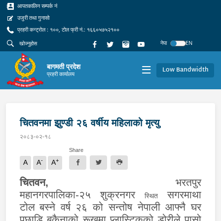
आपतकालिन सम्पर्क नं
उजुरी तथा गुनासो
प्रहरी कन्ट्रोल : १००, टोल फ्री नं.: १६६०५७५२१००
नेपा
EN
बागमती प्रदेश
Low Bandwidth
प्रहरी कार्यालय
चितवनमा झुण्डी २६ वर्षीय महिलाको मृत्यु
२०८३-०२-१८
Share
-
+
A
A
A
चितवन
,
भरतपुर
म
हा
न
गर
पा
लिका-
२५
शुक्रनगर
सगरमाथा
स्थित
टोल
बस्ने वर्ष २६ को सन्तोष नेपाली आफ्नै घर
पछाडि बकैनाको रूखमा प्लास्टिकको डोरीले पासो