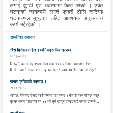
लगाई झुण्डी मृत
अवस्थामा फेला परेको । उक्त
घटनाको जानकारी लगत्तै प्रहरी टोलि खटिगई
घटनास्थल मुचुल्का सहित आवश्यक अनुसन्धान
कार्य भईरहेको ।
सम्बन्धित समाचार
खैरो हिरोइन सहित ३ मानिसहरु नियन्त्रणमा
२०८३-०४-१९
सिन्धुली, कमलामाई नगरपालिका वडा नम्बर-९ भिमान चेकपोष्ट स्थित
वि.पि.राजमार्ग सडकखण्डमा इलाका प्रहरी कार्यालय भिमानबाट खटिएको
ट्राफिक सहितको टोली र लागु औषध नियन्त्रण व्यूरो शाखा कार्यालय,
फरार प्रतिवादी पक्राउ ।
बर्दिवासको संयुक्त टोलीले मोरङबाट काठमाण्डौ तर्फ जाँदै गरेको चालक
सिन्धुली कमलामाई नगरपालिका वडा नम्बर- १२ बस्ने बर्ष अन्दाजी-२९ को
२०८३-०४-१८
चन्द्र बहादुर माझीले चलाएको म.प्र. व०४-००१ ज ००८६ नं. को
धादिङ, बेनिघाट रोराङ गाउँपालिका वडा नम्बर-१ बोन्द्री बस्ने बैंकिङ कसुर
यात्रुबाहक E.V. हायसमा सवार जिल्ला सिराह मिर्चैया नगरपालिका-५ बस्ने
मुद्दाको फरार प्रतिवादी बर्ष ४४ को सुर्य बहादुर तामाङलाई प्रहरी टोलीले
बर्ष अन्दाजी-२० को सन्देश यादवलाई शंका लागि चेकजाचँ गर्दा निजले
पक्राउ गरेको ।
ल्याएको तरकारीको बोरा भित्र डब्बामा प्लास्टिकले पोका पारी लुकाई छिपाई