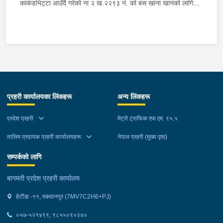
काकंडभिट्टा आउँदै गरेको ना २ ख.२२९३ नं. को बस खाना खानको लागि
माउन्ट दिपज्योती भोजनालयमा रोकि खाना खाई गन्तब्य तर्फ जाने क्रममा सोही
स्थानमा बसको अन्तिम सिट नजिकै बसको भित्र १ वटा सेतो बोरा र १ वटा
कालो झोला शंकास्मद अवस्थामा देखि बसको कन्टेक्टरले तत्कालै जानकारी
गराउना साथ जिल्ला प्रहरी कार्यलय मकवानपुरबाट प्रहरी निरीक्षकको
कमाण्डमा ७ जनाको टोली खटि गई हेर्दा सेतो बोरा र कालो झोला भित्र
लागुऔषध गाँजा २६ किलोग्राम २० ग्राम फेला परेको । लागुऔषध सहित
जिल्ला मकवानपुर मनहरी गाउँपालिका-३, पाल दमार बस्ने वर्ष अन्दाजी २२ को
प्रहरी कार्यालयका लिंकहरू
अन्य लिंकहरू
समिर मोक्तान र सोहि हेटौंडा उपमहानगरपालिका-१९, बस्तिपुर बस्ने वर्ष
अन्दाजी २० को आशिष लामालाई नियन्त्रणमा लिई थप अनुसन्धान कार्य
प्रदेश प्रहरी
मेट्रो ट्राफिक एफ.एम. ९५.५
भईरहेको छ ।
तालिम प्रदायक प्रहरी कार्यालयहरू
नेपाल प्रहरी (मुख्य पृष्ठ)
सम्पर्कको लागि
बागमती प्रदेश प्रहरी कार्यालय
हेटौंडा -११, मकवानपुर (7MV7C2H6+PJ)
०५७-५२१४९९, ९८५५०९०२४०