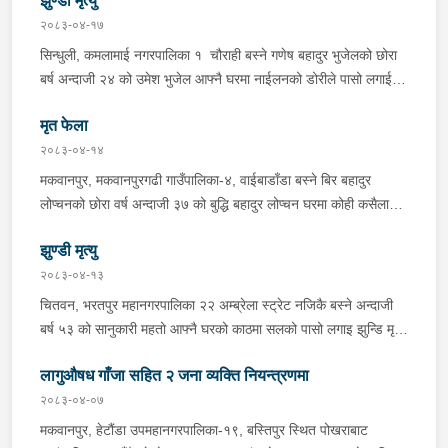
झुण्डी मृत्यु
ल्याएको लागु औषध खैरो हिरोइन जस्तो देखिने गिलो पदार्थ ४५.१९० फेला
२०८३-०४-१७
पारी नियन्त्रणमा लिई सोधपुछ गर्दा पछाडी मोटरसाइकलमा सवार चालक
सिन्धुली, कमलामाई नगरपालिका १ चौराही बस्ने गणेष बहादुर भुजेलको छोरा
अभिषेक कुमार साह र सवार राहुल कुमार मण्डलले उक्त सामान दिई पठाएको
बर्ष अन्दाजी २४ को उमेश भुजेल आफ्नै घरमा नाईलनको डोरीले पासो लगाई
भनि खुल्न आएको हुँदा मोटरसाइकल सहित निजहरुलाई नियन्त्रणमा लिई थप
झुण्डी मृत अवस्थामा रहेको खबर प्राप्त हुनासाथ प्रहरी टोली खटिगई
अनुसन्धान कार्य भईरहेको ।
मृत फेला
घटनास्थलमा मुचुल्का सहित थप अनुसन्धान कार्य भइरहेको ।
२०८३-०४-१४
मकवानपुर, मकवानपुरगढी गाउँपालिका-४, वाईबाडाँडा बस्ने बिर बहादुर
लोप्चनको छोरा वर्ष अन्दाजी ३७ को बुद्धि बहादुर लोप्चन घरमा कोही कसैलाई
जानकारी नगराई सम्पर्क विहिन रहेकोमा आफ्नतले खोत तलास गर्ने क्रममा
झुण्डी मृत्यु
मिति २०८३।०४।१४ गते सोहि स्थित कुसुमटार खोल्सामा घोप्टो परी मृत
अवस्थामा फेला परेको । यस घटना सम्बन्धमा थप अनुसन्धान कार्य भईरहेको
२०८३-०४-१३
छ ।
चितवन, भरतपुर महानगरपालिका २२ अम्ब्रेला स्ट्रेट नजिकै बस्ने अन्दाजी
बर्ष ५३ को सानुकारी महतो आफ्नै घरको काठमा सलको पासो लगाइ झुन्डि मृत्यु
भएको भन्ने खबर प्राप्त हुनासाथ प्रहरी टोली खटिगई घटनास्थलमा मुचुल्का
लागुऔषध गाँजा सहित २ जना व्यक्ति नियन्त्रणमा
सहित थप अनुसन्धान कार्य भइरहेको ।
२०८३-०४-०७
मकवानपुर, हेटौंडा उपमहानगरपालिका-१९, बस्तिपुर स्थित पोखराबाट