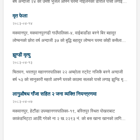
बर्ष अन्दाजी २४ को उमेश भुजेल आफ्नै घरमा नाईलनको डोरीले पासो लगाई
भनि खुल्न आएको हुँदा मोटरसाइकल सहित निजहरुलाई नियन्त्रणमा लिई थप
झुण्डी मृत अवस्थामा रहेको खबर प्राप्त हुनासाथ प्रहरी टोली खटिगई
अनुसन्धान कार्य भईरहेको ।
मृत फेला
घटनास्थलमा मुचुल्का सहित थप अनुसन्धान कार्य भइरहेको ।
२०८३-०४-१४
मकवानपुर, मकवानपुरगढी गाउँपालिका-४, वाईबाडाँडा बस्ने बिर बहादुर
लोप्चनको छोरा वर्ष अन्दाजी ३७ को बुद्धि बहादुर लोप्चन घरमा कोही कसैलाई
जानकारी नगराई सम्पर्क विहिन रहेकोमा आफ्नतले खोत तलास गर्ने क्रममा
झुण्डी मृत्यु
मिति २०८३।०४।१४ गते सोहि स्थित कुसुमटार खोल्सामा घोप्टो परी मृत
अवस्थामा फेला परेको । यस घटना सम्बन्धमा थप अनुसन्धान कार्य भईरहेको
२०८३-०४-१३
छ ।
चितवन, भरतपुर महानगरपालिका २२ अम्ब्रेला स्ट्रेट नजिकै बस्ने अन्दाजी
बर्ष ५३ को सानुकारी महतो आफ्नै घरको काठमा सलको पासो लगाइ झुन्डि मृत्यु
भएको भन्ने खबर प्राप्त हुनासाथ प्रहरी टोली खटिगई घटनास्थलमा मुचुल्का
लागुऔषध गाँजा सहित २ जना व्यक्ति नियन्त्रणमा
सहित थप अनुसन्धान कार्य भइरहेको ।
२०८३-०४-०७
मकवानपुर, हेटौंडा उपमहानगरपालिका-१९, बस्तिपुर स्थित पोखराबाट
काकंडभिट्टा आउँदै गरेको ना २ ख.२२९३ नं. को बस खाना खानको लागि
माउन्ट दिपज्योती भोजनालयमा रोकि खाना खाई गन्तब्य तर्फ जाने क्रममा सोही
स्थानमा बसको अन्तिम सिट नजिकै बसको भित्र १ वटा सेतो बोरा र १ वटा