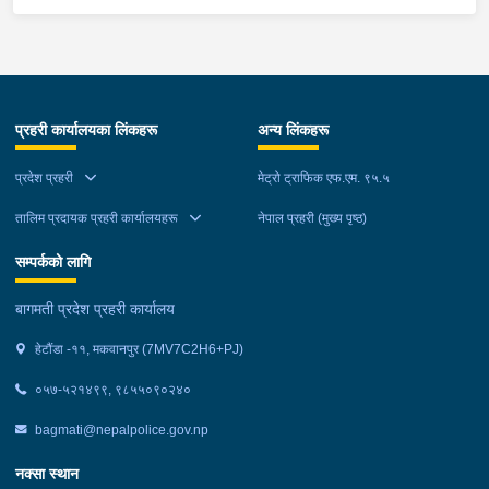
कालो झोला शंकास्मद अवस्थामा देखि बसको कन्टेक्टरले तत्कालै जानकारी
गराउना साथ जिल्ला प्रहरी कार्यलय मकवानपुरबाट प्रहरी निरीक्षकको
कमाण्डमा ७ जनाको टोली खटि गई हेर्दा सेतो बोरा र कालो झोला भित्र
लागुऔषध गाँजा २६ किलोग्राम २० ग्राम फेला परेको । लागुऔषध सहित
जिल्ला मकवानपुर मनहरी गाउँपालिका-३, पाल दमार बस्ने वर्ष अन्दाजी २२ को
प्रहरी कार्यालयका लिंकहरू
अन्य लिंकहरू
समिर मोक्तान र सोहि हेटौंडा उपमहानगरपालिका-१९, बस्तिपुर बस्ने वर्ष
अन्दाजी २० को आशिष लामालाई नियन्त्रणमा लिई थप अनुसन्धान कार्य
प्रदेश प्रहरी
मेट्रो ट्राफिक एफ.एम. ९५.५
भईरहेको छ ।
तालिम प्रदायक प्रहरी कार्यालयहरू
नेपाल प्रहरी (मुख्य पृष्ठ)
सम्पर्कको लागि
बागमती प्रदेश प्रहरी कार्यालय
हेटौंडा -११, मकवानपुर (7MV7C2H6+PJ)
०५७-५२१४९९, ९८५५०९०२४०
bagmati@nepalpolice.gov.np
नक्सा स्थान