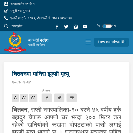
आपतकालिन सम्पर्क नं
उजुरी तथा गुनासो
प्रहरी कन्ट्रोल : १००, टोल फ्री नं.: १६६०५७५२१००
नेपा
EN
बागमती प्रदेश
Low Bandwidth
प्रहरी कार्यालय
चितवनमा मानिस झुण्डी मृत्यु
२०८१-०७-२४
Share
-
+
A
A
A
चितवन
, राप्ती नगरपालिका-१० बस्ने ४५ वर्षीय हर्क
बहादुर चेपाङ आफ्नो घर भन्दा २०० मिटर तल
रहेको खनियोको रूखमा दोपट्टाको पासो लगाई
झुण्डी मृत्यु भएको छ । घटनास्थल मुचुल्का सहित