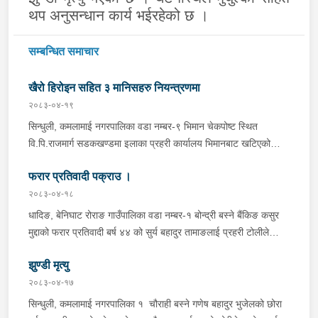
थप अनुसन्धान कार्य भईरहेको छ ।
सम्बन्धित समाचार
खैरो हिरोइन सहित ३ मानिसहरु नियन्त्रणमा
२०८३-०४-१९
सिन्धुली, कमलामाई नगरपालिका वडा नम्बर-९ भिमान चेकपोष्ट स्थित
वि.पि.राजमार्ग सडकखण्डमा इलाका प्रहरी कार्यालय भिमानबाट खटिएको
ट्राफिक सहितको टोली र लागु औषध नियन्त्रण व्यूरो शाखा कार्यालय,
फरार प्रतिवादी पक्राउ ।
बर्दिवासको संयुक्त टोलीले मोरङबाट काठमाण्डौ तर्फ जाँदै गरेको चालक
सिन्धुली कमलामाई नगरपालिका वडा नम्बर- १२ बस्ने बर्ष अन्दाजी-२९ को
२०८३-०४-१८
चन्द्र बहादुर माझीले चलाएको म.प्र. व०४-००१ ज ००८६ नं. को
धादिङ, बेनिघाट रोराङ गाउँपालिका वडा नम्बर-१ बोन्द्री बस्ने बैंकिङ कसुर
यात्रुबाहक E.V. हायसमा सवार जिल्ला सिराह मिर्चैया नगरपालिका-५ बस्ने
मुद्दाको फरार प्रतिवादी बर्ष ४४ को सुर्य बहादुर तामाङलाई प्रहरी टोलीले
बर्ष अन्दाजी-२० को सन्देश यादवलाई शंका लागि चेकजाचँ गर्दा निजले
पक्राउ गरेको ।
ल्याएको तरकारीको बोरा भित्र डब्बामा प्लास्टिकले पोका पारी लुकाई छिपाई
झुण्डी मृत्यु
ल्याएको लागु औषध खैरो हिरोइन जस्तो देखिने गिलो पदार्थ ४५.१९० फेला
२०८३-०४-१७
पारी नियन्त्रणमा लिई सोधपुछ गर्दा पछाडी मोटरसाइकलमा सवार चालक
सिन्धुली, कमलामाई नगरपालिका १ चौराही बस्ने गणेष बहादुर भुजेलको छोरा
अभिषेक कुमार साह र सवार राहुल कुमार मण्डलले उक्त सामान दिई पठाएको