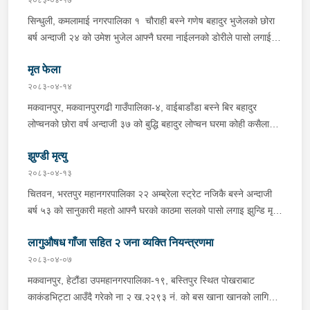
पारी नियन्त्रणमा लिई सोधपुछ गर्दा पछाडी मोटरसाइकलमा सवार चालक
सिन्धुली, कमलामाई नगरपालिका १ चौराही बस्ने गणेष बहादुर भुजेलको छोरा
अभिषेक कुमार साह र सवार राहुल कुमार मण्डलले उक्त सामान दिई पठाएको
बर्ष अन्दाजी २४ को उमेश भुजेल आफ्नै घरमा नाईलनको डोरीले पासो लगाई
भनि खुल्न आएको हुँदा मोटरसाइकल सहित निजहरुलाई नियन्त्रणमा लिई थप
झुण्डी मृत अवस्थामा रहेको खबर प्राप्त हुनासाथ प्रहरी टोली खटिगई
अनुसन्धान कार्य भईरहेको ।
मृत फेला
घटनास्थलमा मुचुल्का सहित थप अनुसन्धान कार्य भइरहेको ।
२०८३-०४-१४
मकवानपुर, मकवानपुरगढी गाउँपालिका-४, वाईबाडाँडा बस्ने बिर बहादुर
लोप्चनको छोरा वर्ष अन्दाजी ३७ को बुद्धि बहादुर लोप्चन घरमा कोही कसैलाई
जानकारी नगराई सम्पर्क विहिन रहेकोमा आफ्नतले खोत तलास गर्ने क्रममा
झुण्डी मृत्यु
मिति २०८३।०४।१४ गते सोहि स्थित कुसुमटार खोल्सामा घोप्टो परी मृत
अवस्थामा फेला परेको । यस घटना सम्बन्धमा थप अनुसन्धान कार्य भईरहेको
२०८३-०४-१३
छ ।
चितवन, भरतपुर महानगरपालिका २२ अम्ब्रेला स्ट्रेट नजिकै बस्ने अन्दाजी
बर्ष ५३ को सानुकारी महतो आफ्नै घरको काठमा सलको पासो लगाइ झुन्डि मृत्यु
भएको भन्ने खबर प्राप्त हुनासाथ प्रहरी टोली खटिगई घटनास्थलमा मुचुल्का
लागुऔषध गाँजा सहित २ जना व्यक्ति नियन्त्रणमा
सहित थप अनुसन्धान कार्य भइरहेको ।
२०८३-०४-०७
मकवानपुर, हेटौंडा उपमहानगरपालिका-१९, बस्तिपुर स्थित पोखराबाट
काकंडभिट्टा आउँदै गरेको ना २ ख.२२९३ नं. को बस खाना खानको लागि