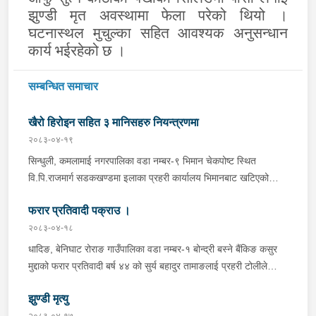
झुण्डी मृत अवस्थामा फेला परेको थियो ।
घटनास्थल मुचुल्का सहित आवश्यक अनुसन्धान
कार्य भईरहेको छ ।
सम्बन्धित समाचार
खैरो हिरोइन सहित ३ मानिसहरु नियन्त्रणमा
२०८३-०४-१९
सिन्धुली, कमलामाई नगरपालिका वडा नम्बर-९ भिमान चेकपोष्ट स्थित
वि.पि.राजमार्ग सडकखण्डमा इलाका प्रहरी कार्यालय भिमानबाट खटिएको
ट्राफिक सहितको टोली र लागु औषध नियन्त्रण व्यूरो शाखा कार्यालय,
फरार प्रतिवादी पक्राउ ।
बर्दिवासको संयुक्त टोलीले मोरङबाट काठमाण्डौ तर्फ जाँदै गरेको चालक
सिन्धुली कमलामाई नगरपालिका वडा नम्बर- १२ बस्ने बर्ष अन्दाजी-२९ को
२०८३-०४-१८
चन्द्र बहादुर माझीले चलाएको म.प्र. व०४-००१ ज ००८६ नं. को
धादिङ, बेनिघाट रोराङ गाउँपालिका वडा नम्बर-१ बोन्द्री बस्ने बैंकिङ कसुर
यात्रुबाहक E.V. हायसमा सवार जिल्ला सिराह मिर्चैया नगरपालिका-५ बस्ने
मुद्दाको फरार प्रतिवादी बर्ष ४४ को सुर्य बहादुर तामाङलाई प्रहरी टोलीले
बर्ष अन्दाजी-२० को सन्देश यादवलाई शंका लागि चेकजाचँ गर्दा निजले
पक्राउ गरेको ।
ल्याएको तरकारीको बोरा भित्र डब्बामा प्लास्टिकले पोका पारी लुकाई छिपाई
झुण्डी मृत्यु
ल्याएको लागु औषध खैरो हिरोइन जस्तो देखिने गिलो पदार्थ ४५.१९० फेला
२०८३-०४-१७