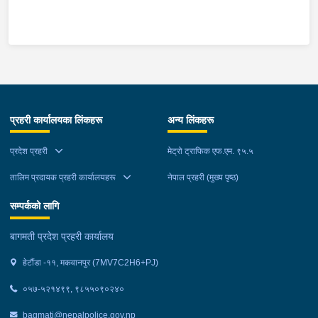
माउन्ट दिपज्योती भोजनालयमा रोकि खाना खाई गन्तब्य तर्फ जाने क्रममा सोही
स्थानमा बसको अन्तिम सिट नजिकै बसको भित्र १ वटा सेतो बोरा र १ वटा
कालो झोला शंकास्मद अवस्थामा देखि बसको कन्टेक्टरले तत्कालै जानकारी
गराउना साथ जिल्ला प्रहरी कार्यलय मकवानपुरबाट प्रहरी निरीक्षकको
कमाण्डमा ७ जनाको टोली खटि गई हेर्दा सेतो बोरा र कालो झोला भित्र
लागुऔषध गाँजा २६ किलोग्राम २० ग्राम फेला परेको । लागुऔषध सहित
जिल्ला मकवानपुर मनहरी गाउँपालिका-३, पाल दमार बस्ने वर्ष अन्दाजी २२ को
प्रहरी कार्यालयका लिंकहरू
अन्य लिंकहरू
समिर मोक्तान र सोहि हेटौंडा उपमहानगरपालिका-१९, बस्तिपुर बस्ने वर्ष
अन्दाजी २० को आशिष लामालाई नियन्त्रणमा लिई थप अनुसन्धान कार्य
प्रदेश प्रहरी
मेट्रो ट्राफिक एफ.एम. ९५.५
भईरहेको छ ।
तालिम प्रदायक प्रहरी कार्यालयहरू
नेपाल प्रहरी (मुख्य पृष्ठ)
सम्पर्कको लागि
बागमती प्रदेश प्रहरी कार्यालय
हेटौंडा -११, मकवानपुर (7MV7C2H6+PJ)
०५७-५२१४९९, ९८५५०९०२४०
bagmati@nepalpolice.gov.np