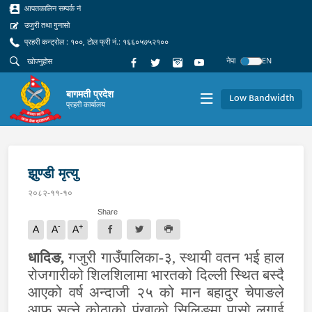
आपतकालिन सम्पर्क नं
उजुरी तथा गुनासो
प्रहरी कन्ट्रोल : १००, टोल फ्री नं.: १६६०५७५२१००
नेपा
EN
बागमती प्रदेश
Low Bandwidth
प्रहरी कार्यालय
झुण्डी मृत्यु
२०८२-११-१०
Share
-
+
A
A
A
धादिङ
,
गजुरी गाउँपालिका-३, स्थायी वतन भई हाल
रोजगारीको शिलशिलामा भारतको दिल्ली स्थित बस्दै
आएको वर्ष अन्दाजी २५ को मान बहादुर चेपाङले
आफु सुत्ने कोठाको पंखाको सिलिङमा पासो लगाई