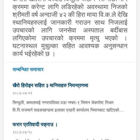
क्रममा करेन्ट लागि लडिरहेको अवस्थामा निजको
श्रीमती वर्ष अन्दाजी ४२ की हिरा माया वि.क.ले देखि
स्थानियहरुलाई जानकारी गराउन साथ निजलाई
उपचारको लागि जनसेवा अस्पताल बर्दीबास
लगिएकोमा उपचारको क्रममा मृत्यु भएको ।
घटनास्थल मुचुल्का सहित आवश्यक अनुसन्धान
कार्य भईरहेको छ ।
सम्बन्धित समाचार
खैरो हिरोइन सहित ३ मानिसहरु नियन्त्रणमा
२०८३-०४-१९
सिन्धुली, कमलामाई नगरपालिका वडा नम्बर-९ भिमान चेकपोष्ट स्थित
वि.पि.राजमार्ग सडकखण्डमा इलाका प्रहरी कार्यालय भिमानबाट खटिएको
ट्राफिक सहितको टोली र लागु औषध नियन्त्रण व्यूरो शाखा कार्यालय,
फरार प्रतिवादी पक्राउ ।
बर्दिवासको संयुक्त टोलीले मोरङबाट काठमाण्डौ तर्फ जाँदै गरेको चालक
सिन्धुली कमलामाई नगरपालिका वडा नम्बर- १२ बस्ने बर्ष अन्दाजी-२९ को
२०८३-०४-१८
चन्द्र बहादुर माझीले चलाएको म.प्र. व०४-००१ ज ००८६ नं. को