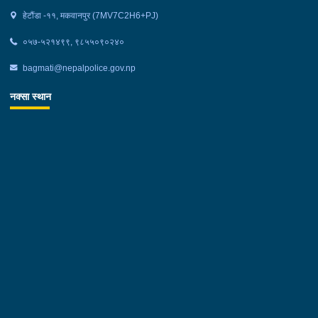
हेटौंडा -११, मकवानपुर (7MV7C2H6+PJ)
०५७-५२१४९९, ९८५५०९०२४०
bagmati@nepalpolice.gov.np
नक्सा स्थान