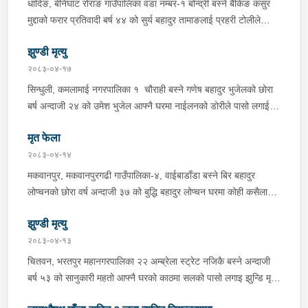
धादिङ, बेनिघाट रोराङ गाउँपालिका वडा नम्बर-१ बोन्द्री बस्ने बैंकिङ कसुर
यात्रुबाहक E.V. हायसमा सवार जिल्ला सिराह मिर्चैया नगरपालिका-५ बस्ने
मुद्दाको फरार प्रतिवादी बर्ष ४४ को सुर्य बहादुर तामाङलाई प्रहरी टोलीले
बर्ष अन्दाजी-२० को सन्देश यादवलाई शंका लागि चेकजाचँ गर्दा निजले
पक्राउ गरेको ।
ल्याएको तरकारीको बोरा भित्र डब्बामा प्लास्टिकले पोका पारी लुकाई छिपाई
झुण्डी मृत्यु
ल्याएको लागु औषध खैरो हिरोइन जस्तो देखिने गिलो पदार्थ ४५.१९० फेला
२०८३-०४-१७
पारी नियन्त्रणमा लिई सोधपुछ गर्दा पछाडी मोटरसाइकलमा सवार चालक
सिन्धुली, कमलामाई नगरपालिका १ चौराही बस्ने गणेष बहादुर भुजेलको छोरा
अभिषेक कुमार साह र सवार राहुल कुमार मण्डलले उक्त सामान दिई पठाएको
बर्ष अन्दाजी २४ को उमेश भुजेल आफ्नै घरमा नाईलनको डोरीले पासो लगाई
भनि खुल्न आएको हुँदा मोटरसाइकल सहित निजहरुलाई नियन्त्रणमा लिई थप
झुण्डी मृत अवस्थामा रहेको खबर प्राप्त हुनासाथ प्रहरी टोली खटिगई
अनुसन्धान कार्य भईरहेको ।
मृत फेला
घटनास्थलमा मुचुल्का सहित थप अनुसन्धान कार्य भइरहेको ।
२०८३-०४-१४
मकवानपुर, मकवानपुरगढी गाउँपालिका-४, वाईबाडाँडा बस्ने बिर बहादुर
लोप्चनको छोरा वर्ष अन्दाजी ३७ को बुद्धि बहादुर लोप्चन घरमा कोही कसैलाई
जानकारी नगराई सम्पर्क विहिन रहेकोमा आफ्नतले खोत तलास गर्ने क्रममा
झुण्डी मृत्यु
मिति २०८३।०४।१४ गते सोहि स्थित कुसुमटार खोल्सामा घोप्टो परी मृत
अवस्थामा फेला परेको । यस घटना सम्बन्धमा थप अनुसन्धान कार्य भईरहेको
२०८३-०४-१३
छ ।
चितवन, भरतपुर महानगरपालिका २२ अम्ब्रेला स्ट्रेट नजिकै बस्ने अन्दाजी
बर्ष ५३ को सानुकारी महतो आफ्नै घरको काठमा सलको पासो लगाइ झुन्डि मृत्यु
भएको भन्ने खबर प्राप्त हुनासाथ प्रहरी टोली खटिगई घटनास्थलमा मुचुल्का