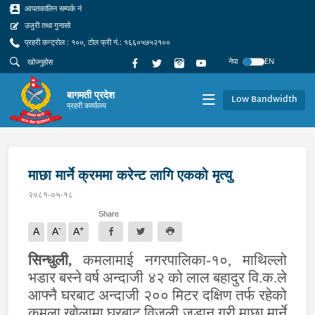
आपतकालिन सम्पर्क नं
उजुरी तथा गुनासो
प्रहरी कन्ट्रोल : १००, टोल फ्री नं.: १६६०५७५२१००
नेपा
EN
बागमती प्रदेश
Low Bandwidth
प्रहरी कार्यालय
माछा मार्ने क्रममा करेन्ट लागि एकको मृत्यु
२०८१-०५-१८
Share
-
+
A
A
A
सिन्धुली,
कमलामाई नगरपालिका-१०, माथिल्लो
भडार बस्ने वर्ष अन्दाजी ४२ को लाल बहादुर वि.क.ले
आफ्नै घरबाट अन्दाजी २०० मिटर दक्षिण तर्फ रहेको
कमला खोलामा घरबाट विजुली जडान गरी माछा मार्ने