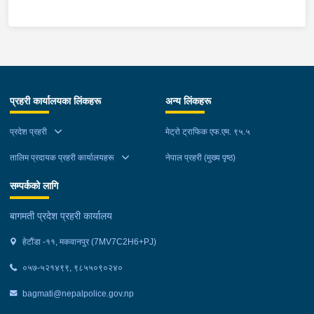
स्थानमा बसको अन्तिम सिट नजिकै बसको भित्र १ वटा सेतो बोरा र १ वटा
कालो झोला शंकास्मद अवस्थामा देखि बसको कन्टेक्टरले तत्कालै जानकारी
गराउना साथ जिल्ला प्रहरी कार्यलय मकवानपुरबाट प्रहरी निरीक्षकको
कमाण्डमा ७ जनाको टोली खटि गई हेर्दा सेतो बोरा र कालो झोला भित्र
लागुऔषध गाँजा २६ किलोग्राम २० ग्राम फेला परेको । लागुऔषध सहित
जिल्ला मकवानपुर मनहरी गाउँपालिका-३, पाल दमार बस्ने वर्ष अन्दाजी २२ को
प्रहरी कार्यालयका लिंकहरू
अन्य लिंकहरू
समिर मोक्तान र सोहि हेटौंडा उपमहानगरपालिका-१९, बस्तिपुर बस्ने वर्ष
अन्दाजी २० को आशिष लामालाई नियन्त्रणमा लिई थप अनुसन्धान कार्य
प्रदेश प्रहरी
मेट्रो ट्राफिक एफ.एम. ९५.५
भईरहेको छ ।
तालिम प्रदायक प्रहरी कार्यालयहरू
नेपाल प्रहरी (मुख्य पृष्ठ)
सम्पर्कको लागि
बागमती प्रदेश प्रहरी कार्यालय
हेटौंडा -११, मकवानपुर (7MV7C2H6+PJ)
०५७-५२१४९९, ९८५५०९०२४०
bagmati@nepalpolice.gov.np