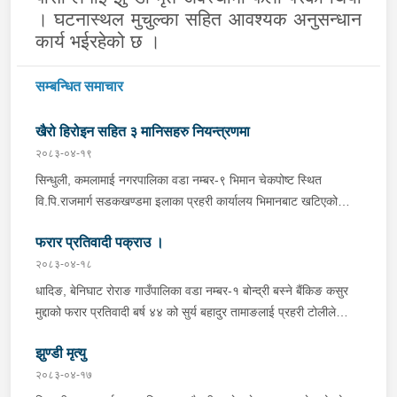
। घटनास्थल मुचुल्का सहित आवश्यक अनुसन्धान
कार्य भईरहेको छ ।
सम्बन्धित समाचार
खैरो हिरोइन सहित ३ मानिसहरु नियन्त्रणमा
२०८३-०४-१९
सिन्धुली, कमलामाई नगरपालिका वडा नम्बर-९ भिमान चेकपोष्ट स्थित
वि.पि.राजमार्ग सडकखण्डमा इलाका प्रहरी कार्यालय भिमानबाट खटिएको
ट्राफिक सहितको टोली र लागु औषध नियन्त्रण व्यूरो शाखा कार्यालय,
फरार प्रतिवादी पक्राउ ।
बर्दिवासको संयुक्त टोलीले मोरङबाट काठमाण्डौ तर्फ जाँदै गरेको चालक
सिन्धुली कमलामाई नगरपालिका वडा नम्बर- १२ बस्ने बर्ष अन्दाजी-२९ को
२०८३-०४-१८
चन्द्र बहादुर माझीले चलाएको म.प्र. व०४-००१ ज ००८६ नं. को
धादिङ, बेनिघाट रोराङ गाउँपालिका वडा नम्बर-१ बोन्द्री बस्ने बैंकिङ कसुर
यात्रुबाहक E.V. हायसमा सवार जिल्ला सिराह मिर्चैया नगरपालिका-५ बस्ने
मुद्दाको फरार प्रतिवादी बर्ष ४४ को सुर्य बहादुर तामाङलाई प्रहरी टोलीले
बर्ष अन्दाजी-२० को सन्देश यादवलाई शंका लागि चेकजाचँ गर्दा निजले
पक्राउ गरेको ।
ल्याएको तरकारीको बोरा भित्र डब्बामा प्लास्टिकले पोका पारी लुकाई छिपाई
झुण्डी मृत्यु
ल्याएको लागु औषध खैरो हिरोइन जस्तो देखिने गिलो पदार्थ ४५.१९० फेला
२०८३-०४-१७
पारी नियन्त्रणमा लिई सोधपुछ गर्दा पछाडी मोटरसाइकलमा सवार चालक