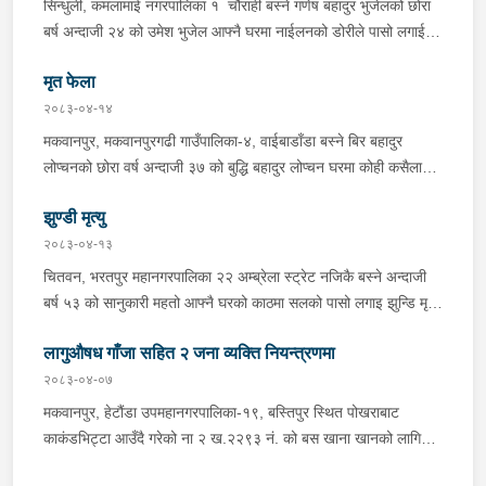
सिन्धुली, कमलामाई नगरपालिका १ चौराही बस्ने गणेष बहादुर भुजेलको छोरा
अभिषेक कुमार साह र सवार राहुल कुमार मण्डलले उक्त सामान दिई पठाएको
बर्ष अन्दाजी २४ को उमेश भुजेल आफ्नै घरमा नाईलनको डोरीले पासो लगाई
भनि खुल्न आएको हुँदा मोटरसाइकल सहित निजहरुलाई नियन्त्रणमा लिई थप
झुण्डी मृत अवस्थामा रहेको खबर प्राप्त हुनासाथ प्रहरी टोली खटिगई
अनुसन्धान कार्य भईरहेको ।
मृत फेला
घटनास्थलमा मुचुल्का सहित थप अनुसन्धान कार्य भइरहेको ।
२०८३-०४-१४
मकवानपुर, मकवानपुरगढी गाउँपालिका-४, वाईबाडाँडा बस्ने बिर बहादुर
लोप्चनको छोरा वर्ष अन्दाजी ३७ को बुद्धि बहादुर लोप्चन घरमा कोही कसैलाई
जानकारी नगराई सम्पर्क विहिन रहेकोमा आफ्नतले खोत तलास गर्ने क्रममा
झुण्डी मृत्यु
मिति २०८३।०४।१४ गते सोहि स्थित कुसुमटार खोल्सामा घोप्टो परी मृत
अवस्थामा फेला परेको । यस घटना सम्बन्धमा थप अनुसन्धान कार्य भईरहेको
२०८३-०४-१३
छ ।
चितवन, भरतपुर महानगरपालिका २२ अम्ब्रेला स्ट्रेट नजिकै बस्ने अन्दाजी
बर्ष ५३ को सानुकारी महतो आफ्नै घरको काठमा सलको पासो लगाइ झुन्डि मृत्यु
भएको भन्ने खबर प्राप्त हुनासाथ प्रहरी टोली खटिगई घटनास्थलमा मुचुल्का
लागुऔषध गाँजा सहित २ जना व्यक्ति नियन्त्रणमा
सहित थप अनुसन्धान कार्य भइरहेको ।
२०८३-०४-०७
मकवानपुर, हेटौंडा उपमहानगरपालिका-१९, बस्तिपुर स्थित पोखराबाट
काकंडभिट्टा आउँदै गरेको ना २ ख.२२९३ नं. को बस खाना खानको लागि
माउन्ट दिपज्योती भोजनालयमा रोकि खाना खाई गन्तब्य तर्फ जाने क्रममा सोही