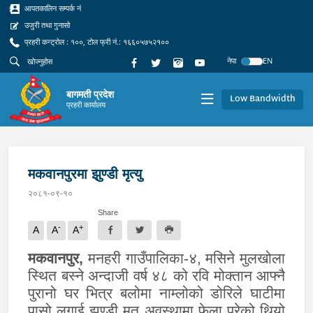
आपतकालिन सम्पर्क नं
उजुरी तथा गुनासो
प्रहरी कन्ट्रोल : १००, टोल फ्री नं.: १६६०५७५२१००
नेपा
EN
बागमती प्रदेश
Low Bandwidth
प्रहरी कार्यालय
मकवानपुरमा झुण्डी मृत्यु
२०८१-०९-१०
Share
-
+
A
A
A
मकवानपुर
,
मनहरी गाउँपालिका-४, मसिने मुलखोला
स्थित बस्ने अन्दाजी वर्ष ४८ को रवि मोक्तान आफ्नै
पुरानो घर भित्र बलोमा नाम्लोको डोरिले घाटीमा
पासो लगाई झुण्डी मृत अवस्थामा फेला परेको थियो