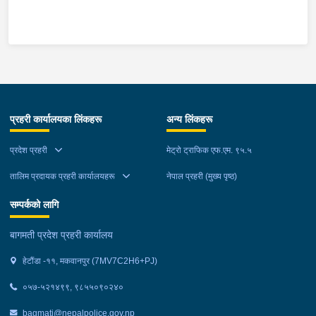
माउन्ट दिपज्योती भोजनालयमा रोकि खाना खाई गन्तब्य तर्फ जाने क्रममा सोही
स्थानमा बसको अन्तिम सिट नजिकै बसको भित्र १ वटा सेतो बोरा र १ वटा
कालो झोला शंकास्मद अवस्थामा देखि बसको कन्टेक्टरले तत्कालै जानकारी
गराउना साथ जिल्ला प्रहरी कार्यलय मकवानपुरबाट प्रहरी निरीक्षकको
कमाण्डमा ७ जनाको टोली खटि गई हेर्दा सेतो बोरा र कालो झोला भित्र
लागुऔषध गाँजा २६ किलोग्राम २० ग्राम फेला परेको । लागुऔषध सहित
जिल्ला मकवानपुर मनहरी गाउँपालिका-३, पाल दमार बस्ने वर्ष अन्दाजी २२ को
प्रहरी कार्यालयका लिंकहरू
अन्य लिंकहरू
समिर मोक्तान र सोहि हेटौंडा उपमहानगरपालिका-१९, बस्तिपुर बस्ने वर्ष
अन्दाजी २० को आशिष लामालाई नियन्त्रणमा लिई थप अनुसन्धान कार्य
प्रदेश प्रहरी
मेट्रो ट्राफिक एफ.एम. ९५.५
भईरहेको छ ।
तालिम प्रदायक प्रहरी कार्यालयहरू
नेपाल प्रहरी (मुख्य पृष्ठ)
सम्पर्कको लागि
बागमती प्रदेश प्रहरी कार्यालय
हेटौंडा -११, मकवानपुर (7MV7C2H6+PJ)
०५७-५२१४९९, ९८५५०९०२४०
bagmati@nepalpolice.gov.np