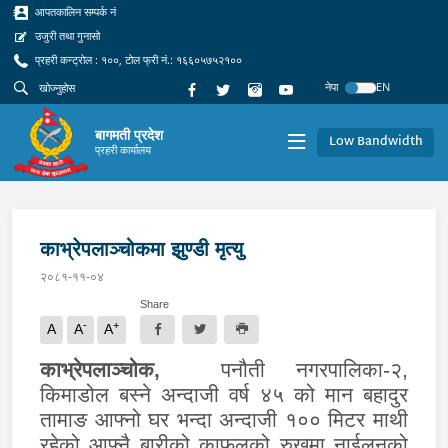
आपतकालिन सम्पर्क नं
उजुरी तथा गुनासो
प्रहरी कन्ट्रोल : १००, टोल फ्री नं.: १६६०५७५२१००
नेपा
EN
बागमती प्रदेश
Low Bandwidth
प्रहरी कार्यालय
काभ्रेपलाञ्चोकमा झुण्डी मृत्यु
२०८१-११-०४
Share
-
+
A
A
A
काभ्रेपलाञ्चोक
,
पनौती नगरपालिका-२,
किमाडोल बस्ने अन्दाजी वर्ष ४५ को मान बहादुर
तामाङ आफ्नो घर भन्दा अन्दाजी १०० मिटर माथी
रहेको आफ्नै बारीको काफलको रुखमा नाईलनको