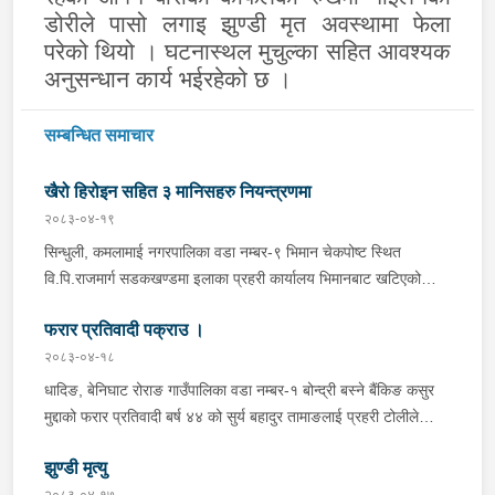
डोरीले पासो लगाइ झुण्डी मृत अवस्थामा फेला
परेको थियो । घटनास्थल मुचुल्का सहित आवश्यक
अनुसन्धान कार्य भईरहेको छ ।
सम्बन्धित समाचार
खैरो हिरोइन सहित ३ मानिसहरु नियन्त्रणमा
२०८३-०४-१९
सिन्धुली, कमलामाई नगरपालिका वडा नम्बर-९ भिमान चेकपोष्ट स्थित
वि.पि.राजमार्ग सडकखण्डमा इलाका प्रहरी कार्यालय भिमानबाट खटिएको
ट्राफिक सहितको टोली र लागु औषध नियन्त्रण व्यूरो शाखा कार्यालय,
फरार प्रतिवादी पक्राउ ।
बर्दिवासको संयुक्त टोलीले मोरङबाट काठमाण्डौ तर्फ जाँदै गरेको चालक
सिन्धुली कमलामाई नगरपालिका वडा नम्बर- १२ बस्ने बर्ष अन्दाजी-२९ को
२०८३-०४-१८
चन्द्र बहादुर माझीले चलाएको म.प्र. व०४-००१ ज ००८६ नं. को
धादिङ, बेनिघाट रोराङ गाउँपालिका वडा नम्बर-१ बोन्द्री बस्ने बैंकिङ कसुर
यात्रुबाहक E.V. हायसमा सवार जिल्ला सिराह मिर्चैया नगरपालिका-५ बस्ने
मुद्दाको फरार प्रतिवादी बर्ष ४४ को सुर्य बहादुर तामाङलाई प्रहरी टोलीले
बर्ष अन्दाजी-२० को सन्देश यादवलाई शंका लागि चेकजाचँ गर्दा निजले
पक्राउ गरेको ।
ल्याएको तरकारीको बोरा भित्र डब्बामा प्लास्टिकले पोका पारी लुकाई छिपाई
झुण्डी मृत्यु
ल्याएको लागु औषध खैरो हिरोइन जस्तो देखिने गिलो पदार्थ ४५.१९० फेला
२०८३-०४-१७