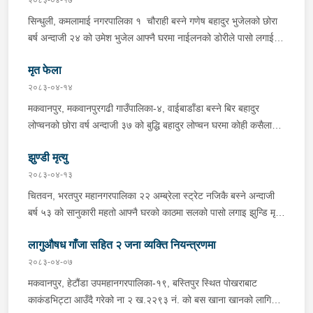
पारी नियन्त्रणमा लिई सोधपुछ गर्दा पछाडी मोटरसाइकलमा सवार चालक
सिन्धुली, कमलामाई नगरपालिका १ चौराही बस्ने गणेष बहादुर भुजेलको छोरा
अभिषेक कुमार साह र सवार राहुल कुमार मण्डलले उक्त सामान दिई पठाएको
बर्ष अन्दाजी २४ को उमेश भुजेल आफ्नै घरमा नाईलनको डोरीले पासो लगाई
भनि खुल्न आएको हुँदा मोटरसाइकल सहित निजहरुलाई नियन्त्रणमा लिई थप
झुण्डी मृत अवस्थामा रहेको खबर प्राप्त हुनासाथ प्रहरी टोली खटिगई
अनुसन्धान कार्य भईरहेको ।
मृत फेला
घटनास्थलमा मुचुल्का सहित थप अनुसन्धान कार्य भइरहेको ।
२०८३-०४-१४
मकवानपुर, मकवानपुरगढी गाउँपालिका-४, वाईबाडाँडा बस्ने बिर बहादुर
लोप्चनको छोरा वर्ष अन्दाजी ३७ को बुद्धि बहादुर लोप्चन घरमा कोही कसैलाई
जानकारी नगराई सम्पर्क विहिन रहेकोमा आफ्नतले खोत तलास गर्ने क्रममा
झुण्डी मृत्यु
मिति २०८३।०४।१४ गते सोहि स्थित कुसुमटार खोल्सामा घोप्टो परी मृत
अवस्थामा फेला परेको । यस घटना सम्बन्धमा थप अनुसन्धान कार्य भईरहेको
२०८३-०४-१३
छ ।
चितवन, भरतपुर महानगरपालिका २२ अम्ब्रेला स्ट्रेट नजिकै बस्ने अन्दाजी
बर्ष ५३ को सानुकारी महतो आफ्नै घरको काठमा सलको पासो लगाइ झुन्डि मृत्यु
भएको भन्ने खबर प्राप्त हुनासाथ प्रहरी टोली खटिगई घटनास्थलमा मुचुल्का
लागुऔषध गाँजा सहित २ जना व्यक्ति नियन्त्रणमा
सहित थप अनुसन्धान कार्य भइरहेको ।
२०८३-०४-०७
मकवानपुर, हेटौंडा उपमहानगरपालिका-१९, बस्तिपुर स्थित पोखराबाट
काकंडभिट्टा आउँदै गरेको ना २ ख.२२९३ नं. को बस खाना खानको लागि