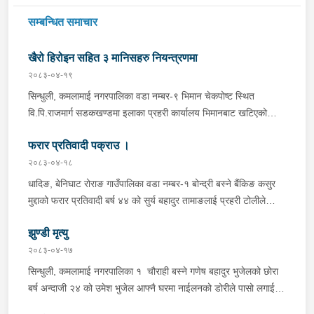
सम्बन्धित समाचार
खैरो हिरोइन सहित ३ मानिसहरु नियन्त्रणमा
२०८३-०४-१९
सिन्धुली, कमलामाई नगरपालिका वडा नम्बर-९ भिमान चेकपोष्ट स्थित
वि.पि.राजमार्ग सडकखण्डमा इलाका प्रहरी कार्यालय भिमानबाट खटिएको
ट्राफिक सहितको टोली र लागु औषध नियन्त्रण व्यूरो शाखा कार्यालय,
फरार प्रतिवादी पक्राउ ।
बर्दिवासको संयुक्त टोलीले मोरङबाट काठमाण्डौ तर्फ जाँदै गरेको चालक
सिन्धुली कमलामाई नगरपालिका वडा नम्बर- १२ बस्ने बर्ष अन्दाजी-२९ को
२०८३-०४-१८
चन्द्र बहादुर माझीले चलाएको म.प्र. व०४-००१ ज ००८६ नं. को
धादिङ, बेनिघाट रोराङ गाउँपालिका वडा नम्बर-१ बोन्द्री बस्ने बैंकिङ कसुर
यात्रुबाहक E.V. हायसमा सवार जिल्ला सिराह मिर्चैया नगरपालिका-५ बस्ने
मुद्दाको फरार प्रतिवादी बर्ष ४४ को सुर्य बहादुर तामाङलाई प्रहरी टोलीले
बर्ष अन्दाजी-२० को सन्देश यादवलाई शंका लागि चेकजाचँ गर्दा निजले
पक्राउ गरेको ।
ल्याएको तरकारीको बोरा भित्र डब्बामा प्लास्टिकले पोका पारी लुकाई छिपाई
झुण्डी मृत्यु
ल्याएको लागु औषध खैरो हिरोइन जस्तो देखिने गिलो पदार्थ ४५.१९० फेला
२०८३-०४-१७
पारी नियन्त्रणमा लिई सोधपुछ गर्दा पछाडी मोटरसाइकलमा सवार चालक
सिन्धुली, कमलामाई नगरपालिका १ चौराही बस्ने गणेष बहादुर भुजेलको छोरा
अभिषेक कुमार साह र सवार राहुल कुमार मण्डलले उक्त सामान दिई पठाएको
बर्ष अन्दाजी २४ को उमेश भुजेल आफ्नै घरमा नाईलनको डोरीले पासो लगाई
भनि खुल्न आएको हुँदा मोटरसाइकल सहित निजहरुलाई नियन्त्रणमा लिई थप
झुण्डी मृत अवस्थामा रहेको खबर प्राप्त हुनासाथ प्रहरी टोली खटिगई