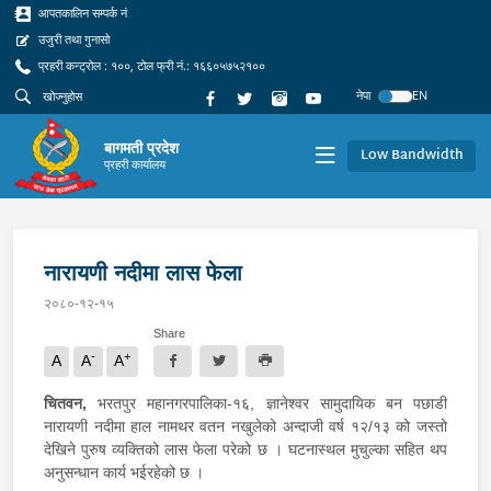
आपतकालिन सम्पर्क नं
उजुरी तथा गुनासो
प्रहरी कन्ट्रोल : १००, टोल फ्री नं.: १६६०५७५२१००
नेपा
EN
बागमती प्रदेश
Low Bandwidth
प्रहरी कार्यालय
नारायणी नदीमा लास फेला
२०८०-१२-१५
Share
-
+
A
A
A
चितवन,
भरतपुर महानगरपालिका-१६, ज्ञानेश्वर सामुदायिक बन पछाडी
नारायणी नदीमा हाल नामथर वतन नखुलेको अन्दाजी वर्ष १२/१३ को जस्तो
देखिने पुरुष व्यक्तिको लास फेला परेको छ । घटनास्थल मुचुल्का सहित थप
अनुसन्धान कार्य भईरहेको छ ।