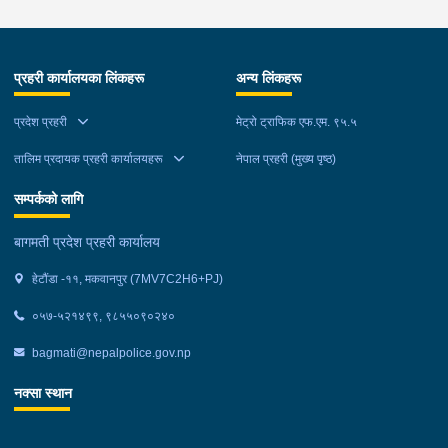
कमाण्डमा ७ जनाको टोली खटि गई हेर्दा सेतो बोरा र कालो झोला भित्र
लागुऔषध गाँजा २६ किलोग्राम २० ग्राम फेला परेको । लागुऔषध सहित
जिल्ला मकवानपुर मनहरी गाउँपालिका-३, पाल दमार बस्ने वर्ष अन्दाजी २२ को
प्रहरी कार्यालयका लिंकहरू
अन्य लिंकहरू
समिर मोक्तान र सोहि हेटौंडा उपमहानगरपालिका-१९, बस्तिपुर बस्ने वर्ष
अन्दाजी २० को आशिष लामालाई नियन्त्रणमा लिई थप अनुसन्धान कार्य
प्रदेश प्रहरी
मेट्रो ट्राफिक एफ.एम. ९५.५
भईरहेको छ ।
तालिम प्रदायक प्रहरी कार्यालयहरू
नेपाल प्रहरी (मुख्य पृष्ठ)
सम्पर्कको लागि
बागमती प्रदेश प्रहरी कार्यालय
हेटौंडा -११, मकवानपुर (7MV7C2H6+PJ)
०५७-५२१४९९, ९८५५०९०२४०
bagmati@nepalpolice.gov.np
नक्सा स्थान