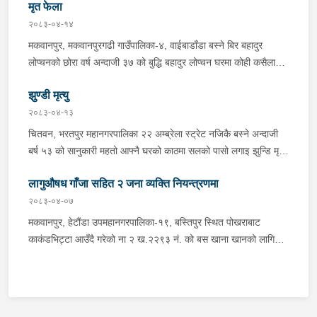
अनुसन्धान कार्य भईरहेको ।
मृत फेला
घटनास्थलमा मुचुल्का सहित थप अनुसन्धान कार्य भइरहेको ।
२०८३-०४-१४
मकवानपुर, मकवानपुरगढी गाउँपालिका-४, वाईबाडाँडा बस्ने बिर बहादुर
लोप्चनको छोरा वर्ष अन्दाजी ३७ को बुद्धि बहादुर लोप्चन घरमा कोही कसैलाई
जानकारी नगराई सम्पर्क विहिन रहेकोमा आफ्नतले खोत तलास गर्ने क्रममा
झुण्डी मृत्यु
मिति २०८३।०४।१४ गते सोहि स्थित कुसुमटार खोल्सामा घोप्टो परी मृत
अवस्थामा फेला परेको । यस घटना सम्बन्धमा थप अनुसन्धान कार्य भईरहेको
२०८३-०४-१३
छ ।
चितवन, भरतपुर महानगरपालिका २२ अम्ब्रेला स्ट्रेट नजिकै बस्ने अन्दाजी
बर्ष ५३ को सानुकारी महतो आफ्नै घरको काठमा सलको पासो लगाइ झुन्डि मृत्यु
भएको भन्ने खबर प्राप्त हुनासाथ प्रहरी टोली खटिगई घटनास्थलमा मुचुल्का
लागुऔषध गाँजा सहित २ जना व्यक्ति नियन्त्रणमा
सहित थप अनुसन्धान कार्य भइरहेको ।
२०८३-०४-०७
मकवानपुर, हेटौंडा उपमहानगरपालिका-१९, बस्तिपुर स्थित पोखराबाट
काकंडभिट्टा आउँदै गरेको ना २ ख.२२९३ नं. को बस खाना खानको लागि
माउन्ट दिपज्योती भोजनालयमा रोकि खाना खाई गन्तब्य तर्फ जाने क्रममा सोही
स्थानमा बसको अन्तिम सिट नजिकै बसको भित्र १ वटा सेतो बोरा र १ वटा
कालो झोला शंकास्मद अवस्थामा देखि बसको कन्टेक्टरले तत्कालै जानकारी
गराउना साथ जिल्ला प्रहरी कार्यलय मकवानपुरबाट प्रहरी निरीक्षकको