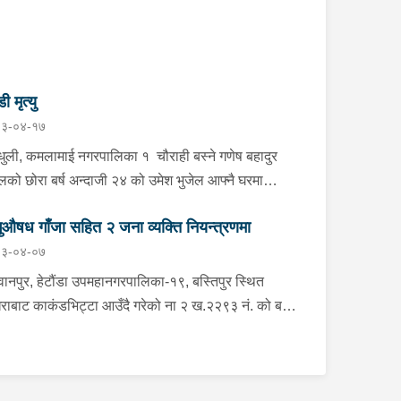
डी मृत्यु
३-०४-१७
्धुली, कमलामाई नगरपालिका १ चौराही बस्ने गणेष बहादुर
ेलको छोरा बर्ष अन्दाजी २४ को उमेश भुजेल आफ्नै घरमा
लनको डोरीले पासो लगाई झुण्डी मृत अवस्थामा रहेको खबर
ुऔषध गाँजा सहित २ जना व्यक्ति नियन्त्रणमा
ाप्त हुनासाथ प्रहरी टोली खटिगई घटनास्थलमा मुचुल्का
३-०४-०७
त थप अनुसन्धान कार्य भइरहेको ।
ानपुर, हेटौंडा उपमहानगरपालिका-१९, बस्तिपुर स्थित
राबाट काकंडभिट्टा आउँदै गरेको ना २ ख.२२९३ नं. को बस
ा खानको लागि माउन्ट दिपज्योती भोजनालयमा रोकि खाना
 गन्तब्य तर्फ जाने क्रममा सोही स्थानमा बसको अन्तिम सिट
कै बसको भित्र १ वटा सेतो बोरा र १ वटा कालो झोला