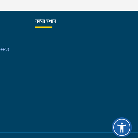
ास्मद अवस्थामा देखि बसको कन्टेक्टरले तत्कालै जानकारी
उना साथ जिल्ला प्रहरी कार्यलय मकवानपुरबाट प्रहरी
ीक्षकको कमाण्डमा ७ जनाको टोली खटि गई हेर्दा सेतो बोरा र
नक्सा स्थान
ो झोला भित्र लागुऔषध गाँजा २६ किलोग्राम २० ग्राम
ा परेको । लागुऔषध सहित जिल्ला मकवानपुर मनहरी
ँपालिका-३, पाल दमार बस्ने वर्ष अन्दाजी २२ को समिर
6+PJ)
्तान र सोहि हेटौंडा उपमहानगरपालिका-१९, बस्तिपुर बस्ने
ष अन्दाजी २० को आशिष लामालाई नियन्त्रणमा लिई थप
सन्धान कार्य भईरहेको छ ।