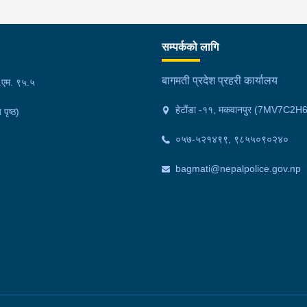
 छ ।
शंक
गरा
निर
सम्पर्कको लागि
्त
काल
ित
फेल
बागमती प्रदेश प्रहरी कार्यालय
फ.एम. ९५.५
 ।
गाउ
हेटौंडा -११, मकवानपुर (7MV7C2H
 पृष्ठ)
मोक
वर्
०५७-५२१४९९, ९८५५०९०२४०
अनु
bagmati@nepalpolice.gov.np