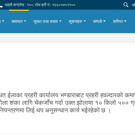
प्रहरी कन्ट्रोल : १००, टोल फ्री नं.: १६६०५७५२१००
ा
समाचार
सुरक्षा तथा बचाव
सूचनाहरु
सम्पर्क
करियर
त ईलाका प्रहरी कार्यालय भण्डाराबाट प्रहरी हवल्दारको कमाण
ोला शंका लागि चेकजाँच गर्दा उक्त झोलामा १० किलो ५०० ग
नियन्त्रणमा लिई थप अनुसन्धान कार्य भईरहेको छ ।