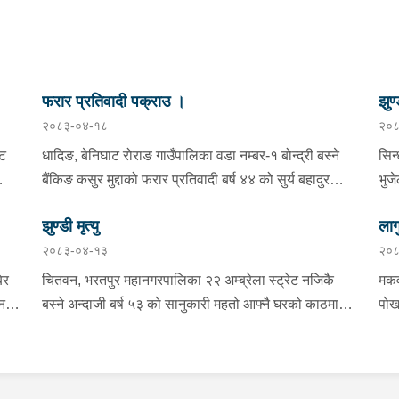
फरार प्रतिवादी पक्राउ ।
झुण्
२०८३-०४-१८
२०८
्ट
धादिङ, बेनिघाट रोराङ गाउँपालिका वडा नम्बर-१ बोन्द्री बस्ने
सिन
बैंकिङ कसुर मुद्दाको फरार प्रतिवादी बर्ष ४४ को सुर्य बहादुर
भुज
तामाङलाई प्रहरी टोलीले पक्राउ गरेको ।
नाई
झुण्डी मृत्यु
लाग
प्र
२०८३-०४-१३
२०८
माई
सहि
िर
चितवन, भरतपुर महानगरपालिका २२ अम्ब्रेला स्ट्रेट नजिकै
मकव
चन
बस्ने अन्दाजी बर्ष ५३ को सानुकारी महतो आफ्नै घरको काठमा
पोख
सलको पासो लगाइ झुन्डि मृत्यु भएको भन्ने खबर प्राप्त हुनासाथ
खान
ंका
प्रहरी टोली खटिगई घटनास्थलमा मुचुल्का सहित थप
खाई
बामा
ला
अनुसन्धान कार्य भइरहेको ।
नजि
ो