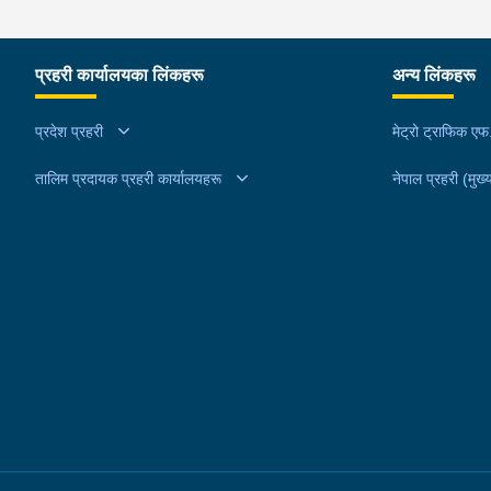
परेको । यस घटना सम्बन्धमा थप अनुसन्धान कार्य भईरहेको
हिरोइन जस्तो देखिने गिलो पदार्थ ४५.१९० फेला पारी
नियन्त्रणमा लिई सोधपुछ गर्दा पछाडी मोटरसाइकलमा सवार
प्रहरी कार्यालयका लिंकहरू
अन्य लिंकहरू
चालक अभिषेक कुमार साह र सवार राहुल कुमार मण्डलले उक
सामान दिई पठाएको भनि खुल्न आएको हुँदा मोटरसाइकल सह
प्रदेश प्रहरी
मेट्रो ट्राफिक ए
निजहरुलाई नियन्त्रणमा लिई थप अनुसन्धान कार्य भईरहेको
तालिम प्रदायक प्रहरी कार्यालयहरू
नेपाल प्रहरी (मुख्य