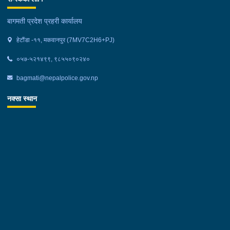
बागमती प्रदेश प्रहरी कार्यालय
हेटौंडा -११, मकवानपुर (7MV7C2H6+PJ)
०५७-५२१४९९, ९८५५०९०२४०
bagmati@nepalpolice.gov.np
नक्सा स्थान