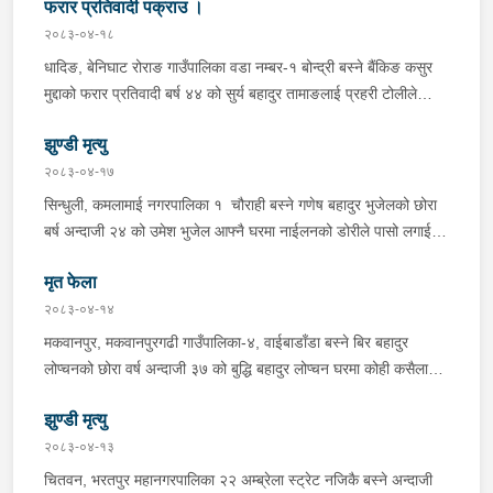
फरार प्रतिवादी पक्राउ ।
बर्दिवासको संयुक्त टोलीले मोरङबाट काठमाण्डौ तर्फ जाँदै गरेको चालक
सिन्धुली कमलामाई नगरपालिका वडा नम्बर- १२ बस्ने बर्ष अन्दाजी-२९ को
२०८३-०४-१८
चन्द्र बहादुर माझीले चलाएको म.प्र. व०४-००१ ज ००८६ नं. को
धादिङ, बेनिघाट रोराङ गाउँपालिका वडा नम्बर-१ बोन्द्री बस्ने बैंकिङ कसुर
यात्रुबाहक E.V. हायसमा सवार जिल्ला सिराह मिर्चैया नगरपालिका-५ बस्ने
मुद्दाको फरार प्रतिवादी बर्ष ४४ को सुर्य बहादुर तामाङलाई प्रहरी टोलीले
बर्ष अन्दाजी-२० को सन्देश यादवलाई शंका लागि चेकजाचँ गर्दा निजले
पक्राउ गरेको ।
ल्याएको तरकारीको बोरा भित्र डब्बामा प्लास्टिकले पोका पारी लुकाई छिपाई
झुण्डी मृत्यु
ल्याएको लागु औषध खैरो हिरोइन जस्तो देखिने गिलो पदार्थ ४५.१९० फेला
२०८३-०४-१७
पारी नियन्त्रणमा लिई सोधपुछ गर्दा पछाडी मोटरसाइकलमा सवार चालक
सिन्धुली, कमलामाई नगरपालिका १ चौराही बस्ने गणेष बहादुर भुजेलको छोरा
अभिषेक कुमार साह र सवार राहुल कुमार मण्डलले उक्त सामान दिई पठाएको
बर्ष अन्दाजी २४ को उमेश भुजेल आफ्नै घरमा नाईलनको डोरीले पासो लगाई
भनि खुल्न आएको हुँदा मोटरसाइकल सहित निजहरुलाई नियन्त्रणमा लिई थप
झुण्डी मृत अवस्थामा रहेको खबर प्राप्त हुनासाथ प्रहरी टोली खटिगई
अनुसन्धान कार्य भईरहेको ।
मृत फेला
घटनास्थलमा मुचुल्का सहित थप अनुसन्धान कार्य भइरहेको ।
२०८३-०४-१४
मकवानपुर, मकवानपुरगढी गाउँपालिका-४, वाईबाडाँडा बस्ने बिर बहादुर
लोप्चनको छोरा वर्ष अन्दाजी ३७ को बुद्धि बहादुर लोप्चन घरमा कोही कसैलाई
जानकारी नगराई सम्पर्क विहिन रहेकोमा आफ्नतले खोत तलास गर्ने क्रममा
झुण्डी मृत्यु
मिति २०८३।०४।१४ गते सोहि स्थित कुसुमटार खोल्सामा घोप्टो परी मृत
अवस्थामा फेला परेको । यस घटना सम्बन्धमा थप अनुसन्धान कार्य भईरहेको
२०८३-०४-१३
छ ।
चितवन, भरतपुर महानगरपालिका २२ अम्ब्रेला स्ट्रेट नजिकै बस्ने अन्दाजी