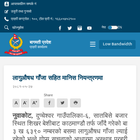
आपतकालिन सम्पर्क नं
उजुरी तथा गुनासो
प्रहरी कन्ट्रोल : १००, टोल फ्री नं.: १६६०५७५२१००
नेपा
EN
बागमती प्रदेश
Low Bandwidth
प्रहरी कार्यालय
लागुऔषध गाँजा सहित मानिस नियन्त्रणमा
२०८१-०५-२७
Share
-
+
A
A
A
नुवाकोट,
दुप्चेश्वर गाउँपालिका-६, सातबिसे बजार
स्थित शिखर बेशीबाट काठमाण्डौ तर्फ जाँदै गरेको बा
३ ख ६३९० नम्बरको बसमा लागुऔषध गाँजा ल्याई
रहेको भन्ने गोप्य सूचनाको आधारमा अस्थाइ प्रहरी