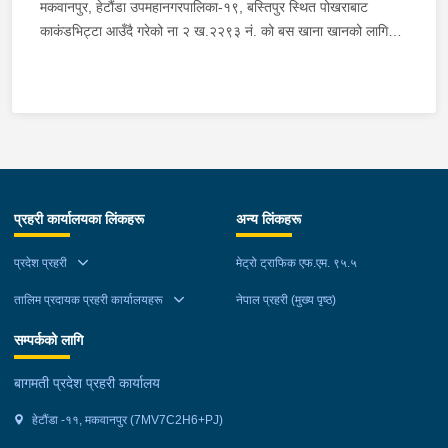
मकवानपुर, हेटौंडा उपमहानगरपालिका-१९, बस्तिपुर स्थित पोखराबाट
काकंडभिट्टा आउँदै गरेको ना २ ख.२२९३ नं. को बस खाना खानको लागि
माउन्ट दिपज्योती भोजनालयमा रोकि खाना खाई गन्तब्य तर्फ जाने क्रममा सोही
स्थानमा बसको अन्तिम सिट नजिकै बसको भित्र १ वटा सेतो बोरा र १ वटा
कालो झोला शंकास्मद अवस्थामा देखि बसको कन्टेक्टरले तत्कालै जानकारी
गराउना साथ जिल्ला प्रहरी कार्यलय मकवानपुरबाट प्रहरी निरीक्षकको
कमाण्डमा ७ जनाको टोली खटि गई हेर्दा सेतो बोरा र कालो झोला भित्र
लागुऔषध गाँजा २६ किलोग्राम २० ग्राम फेला परेको । लागुऔषध सहित
जिल्ला मकवानपुर मनहरी गाउँपालिका-३, पाल दमार बस्ने वर्ष अन्दाजी २२ को
प्रहरी कार्यालयका लिंकहरू
अन्य लिंकहरू
समिर मोक्तान र सोहि हेटौंडा उपमहानगरपालिका-१९, बस्तिपुर बस्ने वर्ष
अन्दाजी २० को आशिष लामालाई नियन्त्रणमा लिई थप अनुसन्धान कार्य
प्रदेश प्रहरी
मेट्रो ट्राफिक एफ.एम. ९५.५
भईरहेको छ ।
तालिम प्रदायक प्रहरी कार्यालयहरू
नेपाल प्रहरी (मुख्य पृष्ठ)
सम्पर्कको लागि
बागमती प्रदेश प्रहरी कार्यालय
हेटौंडा -११, मकवानपुर (7MV7C2H6+PJ)