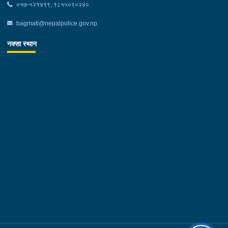
०५७-५२१४९९, ९८५५०९०२४०
bagmati@nepalpolice.gov.np
नक्सा स्थान