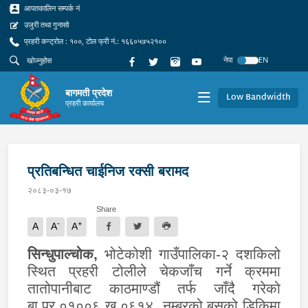
आपतकालिन सम्पर्क नं
उजुरी तथा गुनासो
प्रहरी कन्ट्रोल : १००, टोल फ्री नं.: १६६०५७५२१००
नेपा
EN
बागमती प्रदेश
Low Bandwidth
प्रहरी कार्यालय
प्रतिबन्धित चाईनिज रक्सी बरामद
२०८३-०३-१७
Share
-
+
A
A
A
सिन्धुपाल्चोक,
भोटेकोशी गाउँपालिका-२ दशकिलो
स्थित प्रहरी टोलीले चेकजाँच गर्ने क्रममा
तातोपानीबाट काठमाण्डौं तर्फ जाँदै गरेको
बा.प्र.०१००६ ख ०६१४ नम्बरको बसको डिकिमा