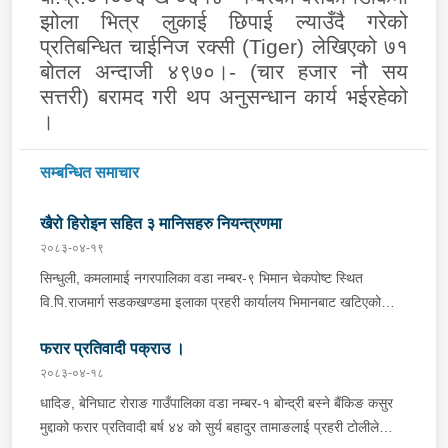
झोला भित्र लुकाई छिपाई ल्याउँदै गरेको
प्रतिबन्धित चाईनिज रक्सी (
Tiger)
लेखिएको ७१
बोतल अन्दाजी ४९७०।- (चार हजार नौ सय
सत्तरी) बरामद गरी थप अनुसन्धान कार्य भईरहेको
।
सम्बन्धित समाचार
खैरो हिरोइन सहित ३ मानिसहरु नियन्त्रणमा
२०८३-०४-१९
सिन्धुली, कमलामाई नगरपालिका वडा नम्बर-९ भिमान चेकपोष्ट स्थित
वि.पि.राजमार्ग सडकखण्डमा इलाका प्रहरी कार्यालय भिमानबाट खटिएको
ट्राफिक सहितको टोली र लागु औषध नियन्त्रण व्यूरो शाखा कार्यालय,
फरार प्रतिवादी पक्राउ ।
बर्दिवासको संयुक्त टोलीले मोरङबाट काठमाण्डौ तर्फ जाँदै गरेको चालक
सिन्धुली कमलामाई नगरपालिका वडा नम्बर- १२ बस्ने बर्ष अन्दाजी-२९ को
२०८३-०४-१८
चन्द्र बहादुर माझीले चलाएको म.प्र. व०४-००१ ज ००८६ नं. को
धादिङ, बेनिघाट रोराङ गाउँपालिका वडा नम्बर-१ बोन्द्री बस्ने बैंकिङ कसुर
यात्रुबाहक E.V. हायसमा सवार जिल्ला सिराह मिर्चैया नगरपालिका-५ बस्ने
मुद्दाको फरार प्रतिवादी बर्ष ४४ को सुर्य बहादुर तामाङलाई प्रहरी टोलीले
बर्ष अन्दाजी-२० को सन्देश यादवलाई शंका लागि चेकजाचँ गर्दा निजले