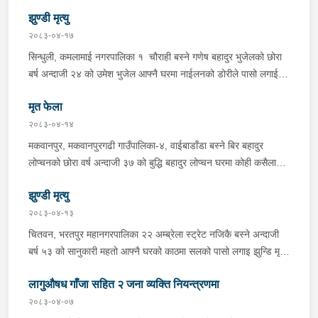
पक्राउ गरेको ।
ल्याएको तरकारीको बोरा भित्र डब्बामा प्लास्टिकले पोका पारी लुकाई छिपाई
झुण्डी मृत्यु
ल्याएको लागु औषध खैरो हिरोइन जस्तो देखिने गिलो पदार्थ ४५.१९० फेला
२०८३-०४-१७
पारी नियन्त्रणमा लिई सोधपुछ गर्दा पछाडी मोटरसाइकलमा सवार चालक
सिन्धुली, कमलामाई नगरपालिका १ चौराही बस्ने गणेष बहादुर भुजेलको छोरा
अभिषेक कुमार साह र सवार राहुल कुमार मण्डलले उक्त सामान दिई पठाएको
बर्ष अन्दाजी २४ को उमेश भुजेल आफ्नै घरमा नाईलनको डोरीले पासो लगाई
भनि खुल्न आएको हुँदा मोटरसाइकल सहित निजहरुलाई नियन्त्रणमा लिई थप
झुण्डी मृत अवस्थामा रहेको खबर प्राप्त हुनासाथ प्रहरी टोली खटिगई
अनुसन्धान कार्य भईरहेको ।
मृत फेला
घटनास्थलमा मुचुल्का सहित थप अनुसन्धान कार्य भइरहेको ।
२०८३-०४-१४
मकवानपुर, मकवानपुरगढी गाउँपालिका-४, वाईबाडाँडा बस्ने बिर बहादुर
लोप्चनको छोरा वर्ष अन्दाजी ३७ को बुद्धि बहादुर लोप्चन घरमा कोही कसैलाई
जानकारी नगराई सम्पर्क विहिन रहेकोमा आफ्नतले खोत तलास गर्ने क्रममा
झुण्डी मृत्यु
मिति २०८३।०४।१४ गते सोहि स्थित कुसुमटार खोल्सामा घोप्टो परी मृत
अवस्थामा फेला परेको । यस घटना सम्बन्धमा थप अनुसन्धान कार्य भईरहेको
२०८३-०४-१३
छ ।
चितवन, भरतपुर महानगरपालिका २२ अम्ब्रेला स्ट्रेट नजिकै बस्ने अन्दाजी
बर्ष ५३ को सानुकारी महतो आफ्नै घरको काठमा सलको पासो लगाइ झुन्डि मृत्यु
भएको भन्ने खबर प्राप्त हुनासाथ प्रहरी टोली खटिगई घटनास्थलमा मुचुल्का
लागुऔषध गाँजा सहित २ जना व्यक्ति नियन्त्रणमा
सहित थप अनुसन्धान कार्य भइरहेको ।
२०८३-०४-०७