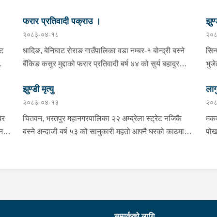
फरार प्रतिवादी पक्राउ ।
झुण्
२०८३-०४-१८
२०८
्ट
धादिङ, बेनिघाट रोराङ गाउँपालिका वडा नम्बर-१ बोन्द्री बस्ने
सिन
बैंकिङ कसुर मुद्दाको फरार प्रतिवादी बर्ष ४४ को सुर्य बहादुर
भुज
तामाङलाई प्रहरी टोलीले पक्राउ गरेको ।
नाई
झुण्डी मृत्यु
लाग
प्र
२०८३-०४-१३
२०८
माई
सहि
िर
चितवन, भरतपुर महानगरपालिका २२ अम्ब्रेला स्ट्रेट नजिकै
मकव
चन
बस्ने अन्दाजी बर्ष ५३ को सानुकारी महतो आफ्नै घरको काठमा
पोख
सलको पासो लगाइ झुन्डि मृत्यु भएको भन्ने खबर प्राप्त हुनासाथ
खान
ंका
प्रहरी टोली खटिगई घटनास्थलमा मुचुल्का सहित थप
खाई
बामा
ला
अनुसन्धान कार्य भइरहेको ।
नजि
ो
 छ ।
शंक
गरा
निर
सम्पर्कको लागि