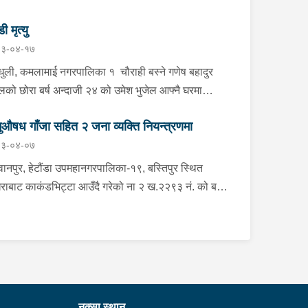
डी मृत्यु
३-०४-१७
्धुली, कमलामाई नगरपालिका १ चौराही बस्ने गणेष बहादुर
ेलको छोरा बर्ष अन्दाजी २४ को उमेश भुजेल आफ्नै घरमा
लनको डोरीले पासो लगाई झुण्डी मृत अवस्थामा रहेको खबर
ुऔषध गाँजा सहित २ जना व्यक्ति नियन्त्रणमा
ाप्त हुनासाथ प्रहरी टोली खटिगई घटनास्थलमा मुचुल्का
३-०४-०७
त थप अनुसन्धान कार्य भइरहेको ।
ानपुर, हेटौंडा उपमहानगरपालिका-१९, बस्तिपुर स्थित
राबाट काकंडभिट्टा आउँदै गरेको ना २ ख.२२९३ नं. को बस
ा खानको लागि माउन्ट दिपज्योती भोजनालयमा रोकि खाना
 गन्तब्य तर्फ जाने क्रममा सोही स्थानमा बसको अन्तिम सिट
कै बसको भित्र १ वटा सेतो बोरा र १ वटा कालो झोला
ास्मद अवस्थामा देखि बसको कन्टेक्टरले तत्कालै जानकारी
उना साथ जिल्ला प्रहरी कार्यलय मकवानपुरबाट प्रहरी
ीक्षकको कमाण्डमा ७ जनाको टोली खटि गई हेर्दा सेतो बोरा र
नक्सा स्थान