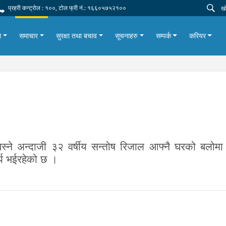
प्रहरी कन्ट्रोल : १००, टोल फ्री नं.: १६६०५७५२१००
ा
समाचार
सुरक्षा तथा बचाव
सूचनाहरु
सम्पर्क
करियर
स्ने अन्दाजी ३२ वर्षीय सन्तोष रिजाल आफ्नै घरको बलोम
्य भईरहेको छ ।