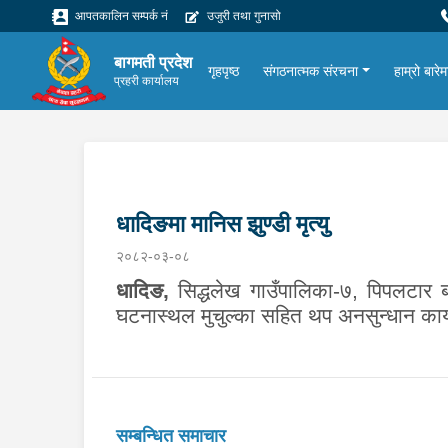
आपतकालिन सम्पर्क नं
उजुरी तथा गुनासो
बागमती प्रदेश
गृहपृष्ठ
संगठनात्मक संरचना
हाम्रो बारेम
प्रहरी कार्यालय
धादिङमा मानिस झुण्डी मृत्यु
२०८२-०३-०८
धादिङ,
सिद्धलेख गाउँपालिका-७, पिपलटार ब
घटनास्थल मुचुल्का सहित थप अनसुन्धान कार
सम्बन्धित समाचार