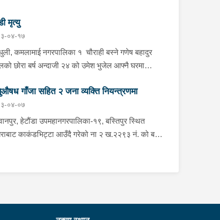
डी मृत्यु
३-०४-१७
्धुली, कमलामाई नगरपालिका १ चौराही बस्ने गणेष बहादुर
ेलको छोरा बर्ष अन्दाजी २४ को उमेश भुजेल आफ्नै घरमा
लनको डोरीले पासो लगाई झुण्डी मृत अवस्थामा रहेको खबर
ुऔषध गाँजा सहित २ जना व्यक्ति नियन्त्रणमा
ाप्त हुनासाथ प्रहरी टोली खटिगई घटनास्थलमा मुचुल्का
३-०४-०७
त थप अनुसन्धान कार्य भइरहेको ।
ानपुर, हेटौंडा उपमहानगरपालिका-१९, बस्तिपुर स्थित
राबाट काकंडभिट्टा आउँदै गरेको ना २ ख.२२९३ नं. को बस
ा खानको लागि माउन्ट दिपज्योती भोजनालयमा रोकि खाना
 गन्तब्य तर्फ जाने क्रममा सोही स्थानमा बसको अन्तिम सिट
कै बसको भित्र १ वटा सेतो बोरा र १ वटा कालो झोला
ास्मद अवस्थामा देखि बसको कन्टेक्टरले तत्कालै जानकारी
उना साथ जिल्ला प्रहरी कार्यलय मकवानपुरबाट प्रहरी
ीक्षकको कमाण्डमा ७ जनाको टोली खटि गई हेर्दा सेतो बोरा र