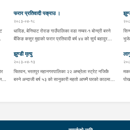
फरार प्रतिवादी पक्राउ ।
झुण्
२०८३-०४-१८
२०८
्ट
धादिङ, बेनिघाट रोराङ गाउँपालिका वडा नम्बर-१ बोन्द्री बस्ने
सिन
बैंकिङ कसुर मुद्दाको फरार प्रतिवादी बर्ष ४४ को सुर्य बहादुर
भुज
तामाङलाई प्रहरी टोलीले पक्राउ गरेको ।
नाई
झुण्डी मृत्यु
लाग
प्र
२०८३-०४-१३
२०८
माई
सहि
िर
चितवन, भरतपुर महानगरपालिका २२ अम्ब्रेला स्ट्रेट नजिकै
मकव
चन
बस्ने अन्दाजी बर्ष ५३ को सानुकारी महतो आफ्नै घरको काठमा
पोख
सलको पासो लगाइ झुन्डि मृत्यु भएको भन्ने खबर प्राप्त हुनासाथ
खान
ंका
प्रहरी टोली खटिगई घटनास्थलमा मुचुल्का सहित थप
खाई
बामा
ला
अनुसन्धान कार्य भइरहेको ।
नजि
ो
 छ ।
शंक
गरा
निर