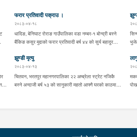
फरार प्रतिवादी पक्राउ ।
झुण्
२०८३-०४-१८
२०८
्ट
धादिङ, बेनिघाट रोराङ गाउँपालिका वडा नम्बर-१ बोन्द्री बस्ने
सिन
बैंकिङ कसुर मुद्दाको फरार प्रतिवादी बर्ष ४४ को सुर्य बहादुर
भुज
तामाङलाई प्रहरी टोलीले पक्राउ गरेको ।
नाई
झुण्डी मृत्यु
लाग
प्र
२०८३-०४-१३
२०८
माई
सहि
िर
चितवन, भरतपुर महानगरपालिका २२ अम्ब्रेला स्ट्रेट नजिकै
मकव
चन
बस्ने अन्दाजी बर्ष ५३ को सानुकारी महतो आफ्नै घरको काठमा
पोख
सलको पासो लगाइ झुन्डि मृत्यु भएको भन्ने खबर प्राप्त हुनासाथ
खान
ंका
प्रहरी टोली खटिगई घटनास्थलमा मुचुल्का सहित थप
खाई
बामा
ला
अनुसन्धान कार्य भइरहेको ।
नजि
ो
 छ ।
शंक
गरा
निर