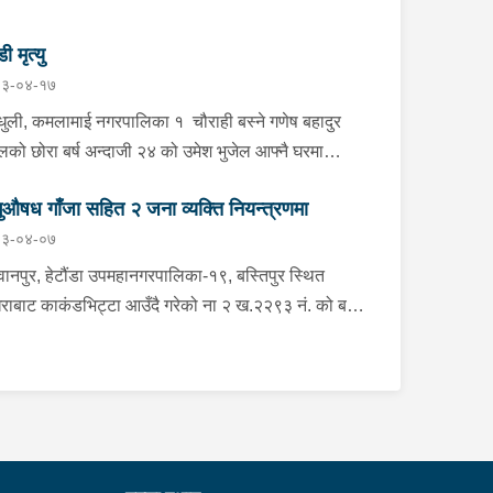
डी मृत्यु
३-०४-१७
्धुली, कमलामाई नगरपालिका १ चौराही बस्ने गणेष बहादुर
ेलको छोरा बर्ष अन्दाजी २४ को उमेश भुजेल आफ्नै घरमा
लनको डोरीले पासो लगाई झुण्डी मृत अवस्थामा रहेको खबर
ुऔषध गाँजा सहित २ जना व्यक्ति नियन्त्रणमा
ाप्त हुनासाथ प्रहरी टोली खटिगई घटनास्थलमा मुचुल्का
३-०४-०७
त थप अनुसन्धान कार्य भइरहेको ।
ानपुर, हेटौंडा उपमहानगरपालिका-१९, बस्तिपुर स्थित
राबाट काकंडभिट्टा आउँदै गरेको ना २ ख.२२९३ नं. को बस
ा खानको लागि माउन्ट दिपज्योती भोजनालयमा रोकि खाना
 गन्तब्य तर्फ जाने क्रममा सोही स्थानमा बसको अन्तिम सिट
कै बसको भित्र १ वटा सेतो बोरा र १ वटा कालो झोला
ास्मद अवस्थामा देखि बसको कन्टेक्टरले तत्कालै जानकारी
उना साथ जिल्ला प्रहरी कार्यलय मकवानपुरबाट प्रहरी
ीक्षकको कमाण्डमा ७ जनाको टोली खटि गई हेर्दा सेतो बोरा र