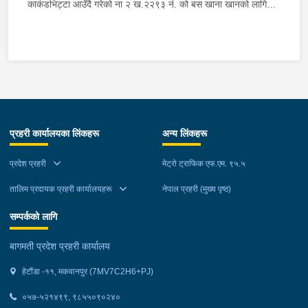
काकंडभिट्टा आउँदै गरेको ना २ ख.२२९३ नं. को बस खाना खानको लागि
माउन्ट दिपज्योती भोजनालयमा रोकि खाना खाई गन्तब्य तर्फ जाने क्रममा सोही
स्थानमा बसको अन्तिम सिट नजिकै बसको भित्र १ वटा सेतो बोरा र १ वटा
कालो झोला शंकास्मद अवस्थामा देखि बसको कन्टेक्टरले तत्कालै जानकारी
गराउना साथ जिल्ला प्रहरी कार्यलय मकवानपुरबाट प्रहरी निरीक्षकको
कमाण्डमा ७ जनाको टोली खटि गई हेर्दा सेतो बोरा र कालो झोला भित्र
लागुऔषध गाँजा २६ किलोग्राम २० ग्राम फेला परेको । लागुऔषध सहित
जिल्ला मकवानपुर मनहरी गाउँपालिका-३, पाल दमार बस्ने वर्ष अन्दाजी २२ को
प्रहरी कार्यालयका लिंकहरू
अन्य लिंकहरू
समिर मोक्तान र सोहि हेटौंडा उपमहानगरपालिका-१९, बस्तिपुर बस्ने वर्ष
अन्दाजी २० को आशिष लामालाई नियन्त्रणमा लिई थप अनुसन्धान कार्य
प्रदेश प्रहरी
मेट्रो ट्राफिक एफ.एम. ९५.५
भईरहेको छ ।
तालिम प्रदायक प्रहरी कार्यालयहरू
नेपाल प्रहरी (मुख्य पृष्ठ)
सम्पर्कको लागि
बागमती प्रदेश प्रहरी कार्यालय
हेटौंडा -११, मकवानपुर (7MV7C2H6+PJ)
०५७-५२१४९९, ९८५५०९०२४०