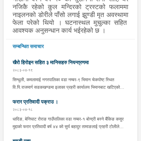
नजिकै रहेको कुल मन्दिरको ट्रस्टको फलाममा
नाइलनको डोरीले पाँसो लगा
ई
झुण्डी मृत अ
व
स्थामा
फेला परेको थियो । घटनास्थल मुचुल्का सहित
आवश्यक अनुसन्धान कार्य भईरहेको छ ।
सम्बन्धित समाचार
खैरो हिरोइन सहित ३ मानिसहरु नियन्त्रणमा
२०८३-०४-१९
सिन्धुली, कमलामाई नगरपालिका वडा नम्बर-९ भिमान चेकपोष्ट स्थित
वि.पि.राजमार्ग सडकखण्डमा इलाका प्रहरी कार्यालय भिमानबाट खटिएको
ट्राफिक सहितको टोली र लागु औषध नियन्त्रण व्यूरो शाखा कार्यालय,
फरार प्रतिवादी पक्राउ ।
बर्दिवासको संयुक्त टोलीले मोरङबाट काठमाण्डौ तर्फ जाँदै गरेको चालक
सिन्धुली कमलामाई नगरपालिका वडा नम्बर- १२ बस्ने बर्ष अन्दाजी-२९ को
२०८३-०४-१८
चन्द्र बहादुर माझीले चलाएको म.प्र. व०४-००१ ज ००८६ नं. को
धादिङ, बेनिघाट रोराङ गाउँपालिका वडा नम्बर-१ बोन्द्री बस्ने बैंकिङ कसुर
यात्रुबाहक E.V. हायसमा सवार जिल्ला सिराह मिर्चैया नगरपालिका-५ बस्ने
मुद्दाको फरार प्रतिवादी बर्ष ४४ को सुर्य बहादुर तामाङलाई प्रहरी टोलीले
बर्ष अन्दाजी-२० को सन्देश यादवलाई शंका लागि चेकजाचँ गर्दा निजले
पक्राउ गरेको ।
ल्याएको तरकारीको बोरा भित्र डब्बामा प्लास्टिकले पोका पारी लुकाई छिपाई