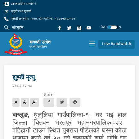
आपतकालिन सम्पर्क नं
उजुरी तथा गुनासो
प्रहरी कन्ट्रोल : १००, टोल फ्री नं.: १६६०५७५२१००
नेपा
EN
बागमती प्रदेश
Low Bandwidth
प्रहरी कार्यालय
झुण्डी मृत्यु
२०८३-०२-१७
Share
-
+
A
A
A
बाग्लुङ
,
धुलुलिया गा
उँ
पा
लिका-
१
,
घर भइ हाल
जिल्ला
चितवन भरतपुर म
हा
न
गर
पा
लिका-
२२
पटिहानी टाउन स्थित युबराज पौडेलको घरमा कोठा
भाडामा बस्ने
व
र्ष ५० को चुडामणी शर्मा सोहि घर