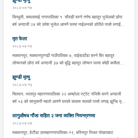
झुण्डी मृत्यु
ल्याएको लागु औषध खैरो हिरोइन जस्तो देखिने गिलो पदार्थ ४५.१९० फेला
२०८३-०४-१७
पारी नियन्त्रणमा लिई सोधपुछ गर्दा पछाडी मोटरसाइकलमा सवार चालक
सिन्धुली, कमलामाई नगरपालिका १ चौराही बस्ने गणेष बहादुर भुजेलको छोरा
अभिषेक कुमार साह र सवार राहुल कुमार मण्डलले उक्त सामान दिई पठाएको
बर्ष अन्दाजी २४ को उमेश भुजेल आफ्नै घरमा नाईलनको डोरीले पासो लगाई
भनि खुल्न आएको हुँदा मोटरसाइकल सहित निजहरुलाई नियन्त्रणमा लिई थप
झुण्डी मृत अवस्थामा रहेको खबर प्राप्त हुनासाथ प्रहरी टोली खटिगई
अनुसन्धान कार्य भईरहेको ।
मृत फेला
घटनास्थलमा मुचुल्का सहित थप अनुसन्धान कार्य भइरहेको ।
२०८३-०४-१४
मकवानपुर, मकवानपुरगढी गाउँपालिका-४, वाईबाडाँडा बस्ने बिर बहादुर
लोप्चनको छोरा वर्ष अन्दाजी ३७ को बुद्धि बहादुर लोप्चन घरमा कोही कसैलाई
जानकारी नगराई सम्पर्क विहिन रहेकोमा आफ्नतले खोत तलास गर्ने क्रममा
झुण्डी मृत्यु
मिति २०८३।०४।१४ गते सोहि स्थित कुसुमटार खोल्सामा घोप्टो परी मृत
अवस्थामा फेला परेको । यस घटना सम्बन्धमा थप अनुसन्धान कार्य भईरहेको
२०८३-०४-१३
छ ।
चितवन, भरतपुर महानगरपालिका २२ अम्ब्रेला स्ट्रेट नजिकै बस्ने अन्दाजी
बर्ष ५३ को सानुकारी महतो आफ्नै घरको काठमा सलको पासो लगाइ झुन्डि मृत्यु
भएको भन्ने खबर प्राप्त हुनासाथ प्रहरी टोली खटिगई घटनास्थलमा मुचुल्का
लागुऔषध गाँजा सहित २ जना व्यक्ति नियन्त्रणमा
सहित थप अनुसन्धान कार्य भइरहेको ।
२०८३-०४-०७
मकवानपुर, हेटौंडा उपमहानगरपालिका-१९, बस्तिपुर स्थित पोखराबाट