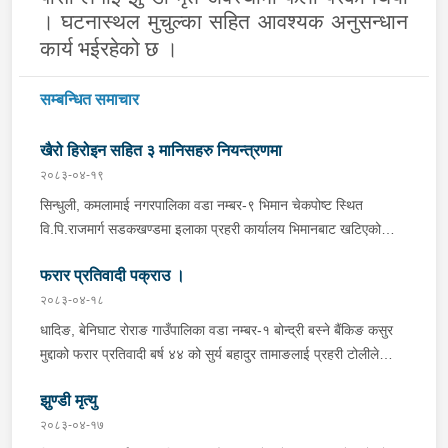
। घटनास्थल मुचुल्का सहित आवश्यक अनुसन्धान
कार्य भईरहेको छ ।
सम्बन्धित समाचार
खैरो हिरोइन सहित ३ मानिसहरु नियन्त्रणमा
२०८३-०४-१९
सिन्धुली, कमलामाई नगरपालिका वडा नम्बर-९ भिमान चेकपोष्ट स्थित
वि.पि.राजमार्ग सडकखण्डमा इलाका प्रहरी कार्यालय भिमानबाट खटिएको
ट्राफिक सहितको टोली र लागु औषध नियन्त्रण व्यूरो शाखा कार्यालय,
फरार प्रतिवादी पक्राउ ।
बर्दिवासको संयुक्त टोलीले मोरङबाट काठमाण्डौ तर्फ जाँदै गरेको चालक
सिन्धुली कमलामाई नगरपालिका वडा नम्बर- १२ बस्ने बर्ष अन्दाजी-२९ को
२०८३-०४-१८
चन्द्र बहादुर माझीले चलाएको म.प्र. व०४-००१ ज ००८६ नं. को
धादिङ, बेनिघाट रोराङ गाउँपालिका वडा नम्बर-१ बोन्द्री बस्ने बैंकिङ कसुर
यात्रुबाहक E.V. हायसमा सवार जिल्ला सिराह मिर्चैया नगरपालिका-५ बस्ने
मुद्दाको फरार प्रतिवादी बर्ष ४४ को सुर्य बहादुर तामाङलाई प्रहरी टोलीले
बर्ष अन्दाजी-२० को सन्देश यादवलाई शंका लागि चेकजाचँ गर्दा निजले
पक्राउ गरेको ।
ल्याएको तरकारीको बोरा भित्र डब्बामा प्लास्टिकले पोका पारी लुकाई छिपाई
झुण्डी मृत्यु
ल्याएको लागु औषध खैरो हिरोइन जस्तो देखिने गिलो पदार्थ ४५.१९० फेला
२०८३-०४-१७
पारी नियन्त्रणमा लिई सोधपुछ गर्दा पछाडी मोटरसाइकलमा सवार चालक