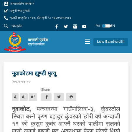
आपतकालिन सम्पर्क नं
उजुरी तथा गुनासो
प्रहरी कन्ट्रोल : १००, टोल फ्री नं.: १६६०५७५२१००
नेपा
EN
बागमती प्रदेश
Low Bandwidth
प्रहरी कार्यालय
नुवाकोटमा झुण्डी मृत्यु
२०८१-०४-१०
Share
-
+
A
A
A
नुवाकोट,
पन्चकन्या गाउँपालिका-३, कुंवरटोल
स्थित बस्ने कृष्ण बहादुर कुंवरको छोरी वर्ष अन्दाजी
११ की कुसुम कुवंर आफ्नै घरको पालीमा सलको
पासो लगाई झुण्डी मृत अवस्थामा फेला परेको थियो