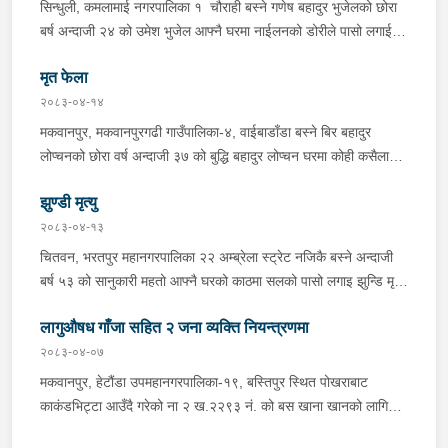
सिन्धुली, कमलामाई नगरपालिका १ चौराही बस्ने गणेष बहादुर भुजेलको छोरा
अभिषेक कुमार साह र सवार राहुल कुमार मण्डलले उक्त सामान दिई पठाएको
बर्ष अन्दाजी २४ को उमेश भुजेल आफ्नै घरमा नाईलनको डोरीले पासो लगाई
भनि खुल्न आएको हुँदा मोटरसाइकल सहित निजहरुलाई नियन्त्रणमा लिई थप
झुण्डी मृत अवस्थामा रहेको खबर प्राप्त हुनासाथ प्रहरी टोली खटिगई
अनुसन्धान कार्य भईरहेको ।
मृत फेला
घटनास्थलमा मुचुल्का सहित थप अनुसन्धान कार्य भइरहेको ।
२०८३-०४-१४
मकवानपुर, मकवानपुरगढी गाउँपालिका-४, वाईबाडाँडा बस्ने बिर बहादुर
लोप्चनको छोरा वर्ष अन्दाजी ३७ को बुद्धि बहादुर लोप्चन घरमा कोही कसैलाई
जानकारी नगराई सम्पर्क विहिन रहेकोमा आफ्नतले खोत तलास गर्ने क्रममा
झुण्डी मृत्यु
मिति २०८३।०४।१४ गते सोहि स्थित कुसुमटार खोल्सामा घोप्टो परी मृत
अवस्थामा फेला परेको । यस घटना सम्बन्धमा थप अनुसन्धान कार्य भईरहेको
२०८३-०४-१३
छ ।
चितवन, भरतपुर महानगरपालिका २२ अम्ब्रेला स्ट्रेट नजिकै बस्ने अन्दाजी
बर्ष ५३ को सानुकारी महतो आफ्नै घरको काठमा सलको पासो लगाइ झुन्डि मृत्यु
भएको भन्ने खबर प्राप्त हुनासाथ प्रहरी टोली खटिगई घटनास्थलमा मुचुल्का
लागुऔषध गाँजा सहित २ जना व्यक्ति नियन्त्रणमा
सहित थप अनुसन्धान कार्य भइरहेको ।
२०८३-०४-०७
मकवानपुर, हेटौंडा उपमहानगरपालिका-१९, बस्तिपुर स्थित पोखराबाट
काकंडभिट्टा आउँदै गरेको ना २ ख.२२९३ नं. को बस खाना खानको लागि
माउन्ट दिपज्योती भोजनालयमा रोकि खाना खाई गन्तब्य तर्फ जाने क्रममा सोही