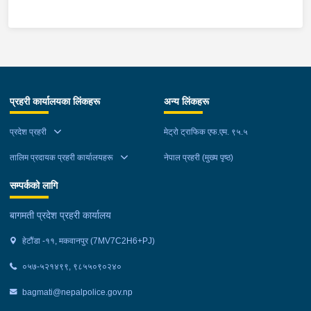
स्थानमा बसको अन्तिम सिट नजिकै बसको भित्र १ वटा सेतो बोरा र १ वटा
कालो झोला शंकास्मद अवस्थामा देखि बसको कन्टेक्टरले तत्कालै जानकारी
गराउना साथ जिल्ला प्रहरी कार्यलय मकवानपुरबाट प्रहरी निरीक्षकको
कमाण्डमा ७ जनाको टोली खटि गई हेर्दा सेतो बोरा र कालो झोला भित्र
लागुऔषध गाँजा २६ किलोग्राम २० ग्राम फेला परेको । लागुऔषध सहित
जिल्ला मकवानपुर मनहरी गाउँपालिका-३, पाल दमार बस्ने वर्ष अन्दाजी २२ को
प्रहरी कार्यालयका लिंकहरू
अन्य लिंकहरू
समिर मोक्तान र सोहि हेटौंडा उपमहानगरपालिका-१९, बस्तिपुर बस्ने वर्ष
अन्दाजी २० को आशिष लामालाई नियन्त्रणमा लिई थप अनुसन्धान कार्य
प्रदेश प्रहरी
मेट्रो ट्राफिक एफ.एम. ९५.५
भईरहेको छ ।
तालिम प्रदायक प्रहरी कार्यालयहरू
नेपाल प्रहरी (मुख्य पृष्ठ)
सम्पर्कको लागि
बागमती प्रदेश प्रहरी कार्यालय
हेटौंडा -११, मकवानपुर (7MV7C2H6+PJ)
०५७-५२१४९९, ९८५५०९०२४०
bagmati@nepalpolice.gov.np