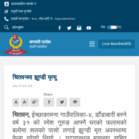
आपतकालिन सम्पर्क नं
उजुरी तथा गुनासो
प्रहरी कन्ट्रोल : १००, टोल फ्री नं.: १६६०५७५२१००
नेपा
EN
बागमती प्रदेश
Low Bandwidth
प्रहरी कार्यालय
चितवनमा झुण्डी मृत्यु
२०८१-०५-२१
Share
-
+
A
A
A
चितवन,
ईच्छाकामना गाउँपालिका-४, डाँडाबारी बस्ने
वर्ष ३१ को रमेश गुरुङ आफ्नै घरको फलामको
बलोमा सलको पासो लगाई झुन्डी मृत अवस्थामा
फेला परेको थियो । घटनास्थल मुचुल्का सहित