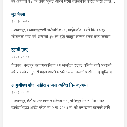
बर्ष अन्दाजी २४ को उमेश भुजेल आफ्नै घरमा नाईलनको डोरीले पासो लगाई
भनि खुल्न आएको हुँदा मोटरसाइकल सहित निजहरुलाई नियन्त्रणमा लिई थप
झुण्डी मृत अवस्थामा रहेको खबर प्राप्त हुनासाथ प्रहरी टोली खटिगई
अनुसन्धान कार्य भईरहेको ।
मृत फेला
घटनास्थलमा मुचुल्का सहित थप अनुसन्धान कार्य भइरहेको ।
२०८३-०४-१४
मकवानपुर, मकवानपुरगढी गाउँपालिका-४, वाईबाडाँडा बस्ने बिर बहादुर
लोप्चनको छोरा वर्ष अन्दाजी ३७ को बुद्धि बहादुर लोप्चन घरमा कोही कसैलाई
जानकारी नगराई सम्पर्क विहिन रहेकोमा आफ्नतले खोत तलास गर्ने क्रममा
झुण्डी मृत्यु
मिति २०८३।०४।१४ गते सोहि स्थित कुसुमटार खोल्सामा घोप्टो परी मृत
अवस्थामा फेला परेको । यस घटना सम्बन्धमा थप अनुसन्धान कार्य भईरहेको
२०८३-०४-१३
छ ।
चितवन, भरतपुर महानगरपालिका २२ अम्ब्रेला स्ट्रेट नजिकै बस्ने अन्दाजी
बर्ष ५३ को सानुकारी महतो आफ्नै घरको काठमा सलको पासो लगाइ झुन्डि मृत्यु
भएको भन्ने खबर प्राप्त हुनासाथ प्रहरी टोली खटिगई घटनास्थलमा मुचुल्का
लागुऔषध गाँजा सहित २ जना व्यक्ति नियन्त्रणमा
सहित थप अनुसन्धान कार्य भइरहेको ।
२०८३-०४-०७
मकवानपुर, हेटौंडा उपमहानगरपालिका-१९, बस्तिपुर स्थित पोखराबाट
काकंडभिट्टा आउँदै गरेको ना २ ख.२२९३ नं. को बस खाना खानको लागि
माउन्ट दिपज्योती भोजनालयमा रोकि खाना खाई गन्तब्य तर्फ जाने क्रममा सोही
स्थानमा बसको अन्तिम सिट नजिकै बसको भित्र १ वटा सेतो बोरा र १ वटा