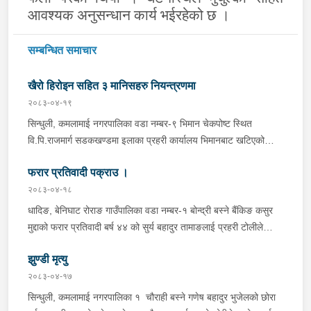
आवश्यक अनुसन्धान कार्य भईरहेको छ ।
सम्बन्धित समाचार
खैरो हिरोइन सहित ३ मानिसहरु नियन्त्रणमा
२०८३-०४-१९
सिन्धुली, कमलामाई नगरपालिका वडा नम्बर-९ भिमान चेकपोष्ट स्थित
वि.पि.राजमार्ग सडकखण्डमा इलाका प्रहरी कार्यालय भिमानबाट खटिएको
ट्राफिक सहितको टोली र लागु औषध नियन्त्रण व्यूरो शाखा कार्यालय,
फरार प्रतिवादी पक्राउ ।
बर्दिवासको संयुक्त टोलीले मोरङबाट काठमाण्डौ तर्फ जाँदै गरेको चालक
सिन्धुली कमलामाई नगरपालिका वडा नम्बर- १२ बस्ने बर्ष अन्दाजी-२९ को
२०८३-०४-१८
चन्द्र बहादुर माझीले चलाएको म.प्र. व०४-००१ ज ००८६ नं. को
धादिङ, बेनिघाट रोराङ गाउँपालिका वडा नम्बर-१ बोन्द्री बस्ने बैंकिङ कसुर
यात्रुबाहक E.V. हायसमा सवार जिल्ला सिराह मिर्चैया नगरपालिका-५ बस्ने
मुद्दाको फरार प्रतिवादी बर्ष ४४ को सुर्य बहादुर तामाङलाई प्रहरी टोलीले
बर्ष अन्दाजी-२० को सन्देश यादवलाई शंका लागि चेकजाचँ गर्दा निजले
पक्राउ गरेको ।
ल्याएको तरकारीको बोरा भित्र डब्बामा प्लास्टिकले पोका पारी लुकाई छिपाई
झुण्डी मृत्यु
ल्याएको लागु औषध खैरो हिरोइन जस्तो देखिने गिलो पदार्थ ४५.१९० फेला
२०८३-०४-१७
पारी नियन्त्रणमा लिई सोधपुछ गर्दा पछाडी मोटरसाइकलमा सवार चालक
सिन्धुली, कमलामाई नगरपालिका १ चौराही बस्ने गणेष बहादुर भुजेलको छोरा
अभिषेक कुमार साह र सवार राहुल कुमार मण्डलले उक्त सामान दिई पठाएको