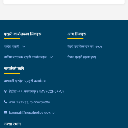
कालो झोला शंकास्मद अवस्थामा देखि बसको कन्टेक्टरले तत्कालै जानकारी
गराउना साथ जिल्ला प्रहरी कार्यलय मकवानपुरबाट प्रहरी निरीक्षकको
कमाण्डमा ७ जनाको टोली खटि गई हेर्दा सेतो बोरा र कालो झोला भित्र
लागुऔषध गाँजा २६ किलोग्राम २० ग्राम फेला परेको । लागुऔषध सहित
जिल्ला मकवानपुर मनहरी गाउँपालिका-३, पाल दमार बस्ने वर्ष अन्दाजी २२ को
प्रहरी कार्यालयका लिंकहरू
अन्य लिंकहरू
समिर मोक्तान र सोहि हेटौंडा उपमहानगरपालिका-१९, बस्तिपुर बस्ने वर्ष
अन्दाजी २० को आशिष लामालाई नियन्त्रणमा लिई थप अनुसन्धान कार्य
प्रदेश प्रहरी
मेट्रो ट्राफिक एफ.एम. ९५.५
भईरहेको छ ।
तालिम प्रदायक प्रहरी कार्यालयहरू
नेपाल प्रहरी (मुख्य पृष्ठ)
सम्पर्कको लागि
बागमती प्रदेश प्रहरी कार्यालय
हेटौंडा -११, मकवानपुर (7MV7C2H6+PJ)
०५७-५२१४९९, ९८५५०९०२४०
bagmati@nepalpolice.gov.np
नक्सा स्थान