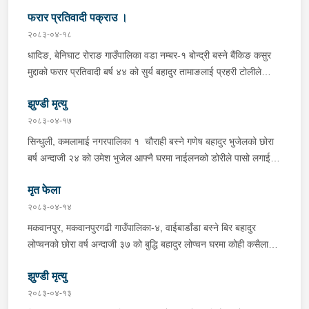
ट्राफिक सहितको टोली र लागु औषध नियन्त्रण व्यूरो शाखा कार्यालय,
फरार प्रतिवादी पक्राउ ।
बर्दिवासको संयुक्त टोलीले मोरङबाट काठमाण्डौ तर्फ जाँदै गरेको चालक
सिन्धुली कमलामाई नगरपालिका वडा नम्बर- १२ बस्ने बर्ष अन्दाजी-२९ को
२०८३-०४-१८
चन्द्र बहादुर माझीले चलाएको म.प्र. व०४-००१ ज ००८६ नं. को
धादिङ, बेनिघाट रोराङ गाउँपालिका वडा नम्बर-१ बोन्द्री बस्ने बैंकिङ कसुर
यात्रुबाहक E.V. हायसमा सवार जिल्ला सिराह मिर्चैया नगरपालिका-५ बस्ने
मुद्दाको फरार प्रतिवादी बर्ष ४४ को सुर्य बहादुर तामाङलाई प्रहरी टोलीले
बर्ष अन्दाजी-२० को सन्देश यादवलाई शंका लागि चेकजाचँ गर्दा निजले
पक्राउ गरेको ।
ल्याएको तरकारीको बोरा भित्र डब्बामा प्लास्टिकले पोका पारी लुकाई छिपाई
झुण्डी मृत्यु
ल्याएको लागु औषध खैरो हिरोइन जस्तो देखिने गिलो पदार्थ ४५.१९० फेला
२०८३-०४-१७
पारी नियन्त्रणमा लिई सोधपुछ गर्दा पछाडी मोटरसाइकलमा सवार चालक
सिन्धुली, कमलामाई नगरपालिका १ चौराही बस्ने गणेष बहादुर भुजेलको छोरा
अभिषेक कुमार साह र सवार राहुल कुमार मण्डलले उक्त सामान दिई पठाएको
बर्ष अन्दाजी २४ को उमेश भुजेल आफ्नै घरमा नाईलनको डोरीले पासो लगाई
भनि खुल्न आएको हुँदा मोटरसाइकल सहित निजहरुलाई नियन्त्रणमा लिई थप
झुण्डी मृत अवस्थामा रहेको खबर प्राप्त हुनासाथ प्रहरी टोली खटिगई
अनुसन्धान कार्य भईरहेको ।
मृत फेला
घटनास्थलमा मुचुल्का सहित थप अनुसन्धान कार्य भइरहेको ।
२०८३-०४-१४
मकवानपुर, मकवानपुरगढी गाउँपालिका-४, वाईबाडाँडा बस्ने बिर बहादुर
लोप्चनको छोरा वर्ष अन्दाजी ३७ को बुद्धि बहादुर लोप्चन घरमा कोही कसैलाई
जानकारी नगराई सम्पर्क विहिन रहेकोमा आफ्नतले खोत तलास गर्ने क्रममा
झुण्डी मृत्यु
मिति २०८३।०४।१४ गते सोहि स्थित कुसुमटार खोल्सामा घोप्टो परी मृत
अवस्थामा फेला परेको । यस घटना सम्बन्धमा थप अनुसन्धान कार्य भईरहेको
२०८३-०४-१३