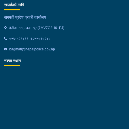
सम्पर्कको लागि
बागमती प्रदेश प्रहरी कार्यालय
हेटौंडा -११, मकवानपुर (7MV7C2H6+PJ)
०५७-५२१४९९, ९८५५०९०२४०
bagmati@nepalpolice.gov.np
नक्सा स्थान