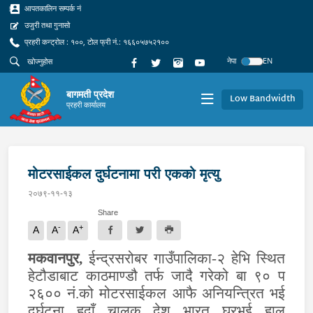
आपतकालिन सम्पर्क नं
उजुरी तथा गुनासो
प्रहरी कन्ट्रोल : १००, टोल फ्री नं.: १६६०५७५२१००
नेपा
EN
बागमती प्रदेश
Low Bandwidth
प्रहरी कार्यालय
मोटरसाईकल दुर्घटनामा परी एकको मृत्यु
२०७९-११-१३
Share
-
+
A
A
A
मकवानपुर,
ईन्द्रसरोबर गाउँपालिका-२ हेभि स्थित
हेटौडाबाट काठमाण्डौ तर्फ जादै गरेको बा ९० प
२६०० नं.को मोटरसाईकल आफै अनियन्त्रित भई
दुर्घटना हुदाँ चालक देश भारत घरभई हाल