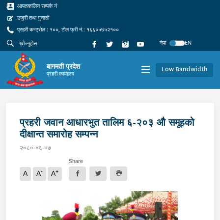
आपतकालिन सम्पर्क नं
उजुरी तथा गुनासो
प्रहरी कन्ट्रोल : १००, टोल फ्री नं.: १६६०५७५२१००
नेपा
EN
बागमती प्रदेश
Low Bandwidth
प्रहरी कार्यालय
प्रहरी जवान आधारभुत तालिम ६-२०३ औ समूहको
दीक्षान्त समारोह सम्पन्न‍
२०८०-०६-०७
Share
-
+
A
A
A