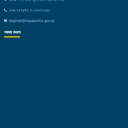
०५७-५२१४९९, ९८५५०९०२४०
bagmati@nepalpolice.gov.np
नक्सा स्थान