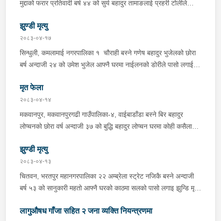
यात्रुबाहक E.V. हायसमा सवार जिल्ला सिराह मिर्चैया नगरपालिका-५ बस्ने
मुद्दाको फरार प्रतिवादी बर्ष ४४ को सुर्य बहादुर तामाङलाई प्रहरी टोलीले
बर्ष अन्दाजी-२० को सन्देश यादवलाई शंका लागि चेकजाचँ गर्दा निजले
पक्राउ गरेको ।
ल्याएको तरकारीको बोरा भित्र डब्बामा प्लास्टिकले पोका पारी लुकाई छिपाई
झुण्डी मृत्यु
ल्याएको लागु औषध खैरो हिरोइन जस्तो देखिने गिलो पदार्थ ४५.१९० फेला
२०८३-०४-१७
पारी नियन्त्रणमा लिई सोधपुछ गर्दा पछाडी मोटरसाइकलमा सवार चालक
सिन्धुली, कमलामाई नगरपालिका १ चौराही बस्ने गणेष बहादुर भुजेलको छोरा
अभिषेक कुमार साह र सवार राहुल कुमार मण्डलले उक्त सामान दिई पठाएको
बर्ष अन्दाजी २४ को उमेश भुजेल आफ्नै घरमा नाईलनको डोरीले पासो लगाई
भनि खुल्न आएको हुँदा मोटरसाइकल सहित निजहरुलाई नियन्त्रणमा लिई थप
झुण्डी मृत अवस्थामा रहेको खबर प्राप्त हुनासाथ प्रहरी टोली खटिगई
अनुसन्धान कार्य भईरहेको ।
मृत फेला
घटनास्थलमा मुचुल्का सहित थप अनुसन्धान कार्य भइरहेको ।
२०८३-०४-१४
मकवानपुर, मकवानपुरगढी गाउँपालिका-४, वाईबाडाँडा बस्ने बिर बहादुर
लोप्चनको छोरा वर्ष अन्दाजी ३७ को बुद्धि बहादुर लोप्चन घरमा कोही कसैलाई
जानकारी नगराई सम्पर्क विहिन रहेकोमा आफ्नतले खोत तलास गर्ने क्रममा
झुण्डी मृत्यु
मिति २०८३।०४।१४ गते सोहि स्थित कुसुमटार खोल्सामा घोप्टो परी मृत
अवस्थामा फेला परेको । यस घटना सम्बन्धमा थप अनुसन्धान कार्य भईरहेको
२०८३-०४-१३
छ ।
चितवन, भरतपुर महानगरपालिका २२ अम्ब्रेला स्ट्रेट नजिकै बस्ने अन्दाजी
बर्ष ५३ को सानुकारी महतो आफ्नै घरको काठमा सलको पासो लगाइ झुन्डि मृत्यु
भएको भन्ने खबर प्राप्त हुनासाथ प्रहरी टोली खटिगई घटनास्थलमा मुचुल्का
लागुऔषध गाँजा सहित २ जना व्यक्ति नियन्त्रणमा
सहित थप अनुसन्धान कार्य भइरहेको ।