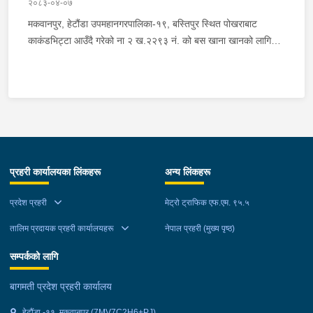
२०८३-०४-०७
मकवानपुर, हेटौंडा उपमहानगरपालिका-१९, बस्तिपुर स्थित पोखराबाट
काकंडभिट्टा आउँदै गरेको ना २ ख.२२९३ नं. को बस खाना खानको लागि
माउन्ट दिपज्योती भोजनालयमा रोकि खाना खाई गन्तब्य तर्फ जाने क्रममा सोही
स्थानमा बसको अन्तिम सिट नजिकै बसको भित्र १ वटा सेतो बोरा र १ वटा
कालो झोला शंकास्मद अवस्थामा देखि बसको कन्टेक्टरले तत्कालै जानकारी
गराउना साथ जिल्ला प्रहरी कार्यलय मकवानपुरबाट प्रहरी निरीक्षकको
कमाण्डमा ७ जनाको टोली खटि गई हेर्दा सेतो बोरा र कालो झोला भित्र
लागुऔषध गाँजा २६ किलोग्राम २० ग्राम फेला परेको । लागुऔषध सहित
जिल्ला मकवानपुर मनहरी गाउँपालिका-३, पाल दमार बस्ने वर्ष अन्दाजी २२ को
प्रहरी कार्यालयका लिंकहरू
अन्य लिंकहरू
समिर मोक्तान र सोहि हेटौंडा उपमहानगरपालिका-१९, बस्तिपुर बस्ने वर्ष
अन्दाजी २० को आशिष लामालाई नियन्त्रणमा लिई थप अनुसन्धान कार्य
प्रदेश प्रहरी
मेट्रो ट्राफिक एफ.एम. ९५.५
भईरहेको छ ।
तालिम प्रदायक प्रहरी कार्यालयहरू
नेपाल प्रहरी (मुख्य पृष्ठ)
सम्पर्कको लागि
बागमती प्रदेश प्रहरी कार्यालय
हेटौंडा -११, मकवानपुर (7MV7C2H6+PJ)