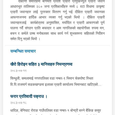
दीक्षान्त समारोहमा बागमती प्रदेश प्रहरी प्रमुखज्यूले प्रहरी जवान
आधारभूत तालिमका २८० जना प्रशिक्षार्थीहरु मध्ये ८ वटा विधामा उत्कृष्ट
प्रहरी जवानहरु लाई पुरस्कार वितरण गर्नु भई दीक्षित प्रहरी जवानका
आफन्तजनमा हार्दिक आभार व्यक्त गर्नु भएको थियो । दीक्षित प्रहरी
जवानहरुलाई कार्यक्षेत्रमा अनुशासित, मर्यादित र प्रहरी आचरणको पुर्ण
पालना गर्दै संगठन प्रति बफादार र आम नागरिकको सहयोगीका रुपमा मन,
बचन र कर्मले उच्च मनोबलका साथ कार्य गर्न शुभकामना सहितको निर्देशन
समेत दिनु भएको थियो ।
सम्बन्धित समाचार
खैरो हिरोइन सहित ३ मानिसहरु नियन्त्रणमा
२०८३-०४-१९
सिन्धुली, कमलामाई नगरपालिका वडा नम्बर-९ भिमान चेकपोष्ट स्थित
वि.पि.राजमार्ग सडकखण्डमा इलाका प्रहरी कार्यालय भिमानबाट खटिएको
ट्राफिक सहितको टोली र लागु औषध नियन्त्रण व्यूरो शाखा कार्यालय,
फरार प्रतिवादी पक्राउ ।
बर्दिवासको संयुक्त टोलीले मोरङबाट काठमाण्डौ तर्फ जाँदै गरेको चालक
सिन्धुली कमलामाई नगरपालिका वडा नम्बर- १२ बस्ने बर्ष अन्दाजी-२९ को
२०८३-०४-१८
चन्द्र बहादुर माझीले चलाएको म.प्र. व०४-००१ ज ००८६ नं. को
धादिङ, बेनिघाट रोराङ गाउँपालिका वडा नम्बर-१ बोन्द्री बस्ने बैंकिङ कसुर