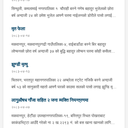
पारी नियन्त्रणमा लिई सोधपुछ गर्दा पछाडी मोटरसाइकलमा सवार चालक
सिन्धुली, कमलामाई नगरपालिका १ चौराही बस्ने गणेष बहादुर भुजेलको छोरा
अभिषेक कुमार साह र सवार राहुल कुमार मण्डलले उक्त सामान दिई पठाएको
बर्ष अन्दाजी २४ को उमेश भुजेल आफ्नै घरमा नाईलनको डोरीले पासो लगाई
भनि खुल्न आएको हुँदा मोटरसाइकल सहित निजहरुलाई नियन्त्रणमा लिई थप
झुण्डी मृत अवस्थामा रहेको खबर प्राप्त हुनासाथ प्रहरी टोली खटिगई
अनुसन्धान कार्य भईरहेको ।
मृत फेला
घटनास्थलमा मुचुल्का सहित थप अनुसन्धान कार्य भइरहेको ।
२०८३-०४-१४
मकवानपुर, मकवानपुरगढी गाउँपालिका-४, वाईबाडाँडा बस्ने बिर बहादुर
लोप्चनको छोरा वर्ष अन्दाजी ३७ को बुद्धि बहादुर लोप्चन घरमा कोही कसैलाई
जानकारी नगराई सम्पर्क विहिन रहेकोमा आफ्नतले खोत तलास गर्ने क्रममा
झुण्डी मृत्यु
मिति २०८३।०४।१४ गते सोहि स्थित कुसुमटार खोल्सामा घोप्टो परी मृत
अवस्थामा फेला परेको । यस घटना सम्बन्धमा थप अनुसन्धान कार्य भईरहेको
२०८३-०४-१३
छ ।
चितवन, भरतपुर महानगरपालिका २२ अम्ब्रेला स्ट्रेट नजिकै बस्ने अन्दाजी
बर्ष ५३ को सानुकारी महतो आफ्नै घरको काठमा सलको पासो लगाइ झुन्डि मृत्यु
भएको भन्ने खबर प्राप्त हुनासाथ प्रहरी टोली खटिगई घटनास्थलमा मुचुल्का
लागुऔषध गाँजा सहित २ जना व्यक्ति नियन्त्रणमा
सहित थप अनुसन्धान कार्य भइरहेको ।
२०८३-०४-०७
मकवानपुर, हेटौंडा उपमहानगरपालिका-१९, बस्तिपुर स्थित पोखराबाट
काकंडभिट्टा आउँदै गरेको ना २ ख.२२९३ नं. को बस खाना खानको लागि