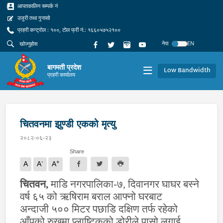
आपतकालिन सम्पर्क नं
उजुरी तथा गुनासो
प्रहरी कन्ट्रोल : १००, टोल फ्री नं.: १६६०५७५२१००
नेपा
EN
बागमती प्रदेश
Low Bandwidth
प्रहरी कार्यालय
चितवनमा झुण्डी एकको मृत्यु
२०८२-०६-२३
Share
-
+
A
A
A
चितवन
,
माडि न
गर
पा
लिका-
७
,
दिवानगर घाघर बस्ने
वर्ष ६५ को ऋषिराम बराल आफ्नो घरबाट
अन्दाजी
५०० मिटर पछाडि दक्षिण तर्फ रहेको
आँपको रुखमा प्लाष्टिकको डोरीले पासो लगाई