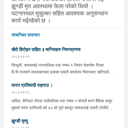
झुण्डी
मृत
अवस्थामा फेला परेको थियो ।
घटनास्थल मुचुल्का सहित आवश्यक अनुसन्धान
कार्य भईरहेको छ ।
सम्बन्धित समाचार
खैरो हिरोइन सहित ३ मानिसहरु नियन्त्रणमा
२०८३-०४-१९
सिन्धुली, कमलामाई नगरपालिका वडा नम्बर-९ भिमान चेकपोष्ट स्थित
वि.पि.राजमार्ग सडकखण्डमा इलाका प्रहरी कार्यालय भिमानबाट खटिएको
ट्राफिक सहितको टोली र लागु औषध नियन्त्रण व्यूरो शाखा कार्यालय,
फरार प्रतिवादी पक्राउ ।
बर्दिवासको संयुक्त टोलीले मोरङबाट काठमाण्डौ तर्फ जाँदै गरेको चालक
सिन्धुली कमलामाई नगरपालिका वडा नम्बर- १२ बस्ने बर्ष अन्दाजी-२९ को
२०८३-०४-१८
चन्द्र बहादुर माझीले चलाएको म.प्र. व०४-००१ ज ००८६ नं. को
धादिङ, बेनिघाट रोराङ गाउँपालिका वडा नम्बर-१ बोन्द्री बस्ने बैंकिङ कसुर
यात्रुबाहक E.V. हायसमा सवार जिल्ला सिराह मिर्चैया नगरपालिका-५ बस्ने
मुद्दाको फरार प्रतिवादी बर्ष ४४ को सुर्य बहादुर तामाङलाई प्रहरी टोलीले
बर्ष अन्दाजी-२० को सन्देश यादवलाई शंका लागि चेकजाचँ गर्दा निजले
पक्राउ गरेको ।
ल्याएको तरकारीको बोरा भित्र डब्बामा प्लास्टिकले पोका पारी लुकाई छिपाई
झुण्डी मृत्यु
ल्याएको लागु औषध खैरो हिरोइन जस्तो देखिने गिलो पदार्थ ४५.१९० फेला
२०८३-०४-१७