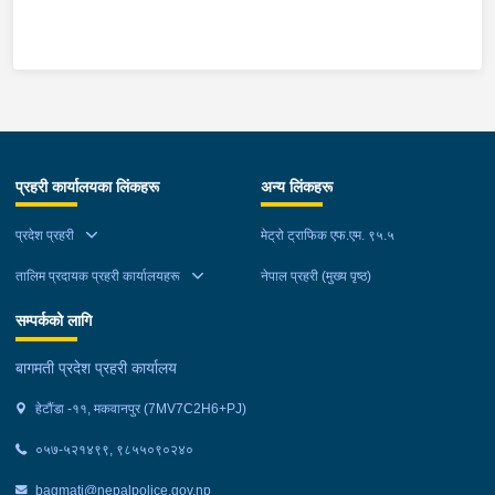
माउन्ट दिपज्योती भोजनालयमा रोकि खाना खाई गन्तब्य तर्फ जाने क्रममा सोही
स्थानमा बसको अन्तिम सिट नजिकै बसको भित्र १ वटा सेतो बोरा र १ वटा
कालो झोला शंकास्मद अवस्थामा देखि बसको कन्टेक्टरले तत्कालै जानकारी
गराउना साथ जिल्ला प्रहरी कार्यलय मकवानपुरबाट प्रहरी निरीक्षकको
कमाण्डमा ७ जनाको टोली खटि गई हेर्दा सेतो बोरा र कालो झोला भित्र
लागुऔषध गाँजा २६ किलोग्राम २० ग्राम फेला परेको । लागुऔषध सहित
जिल्ला मकवानपुर मनहरी गाउँपालिका-३, पाल दमार बस्ने वर्ष अन्दाजी २२ को
प्रहरी कार्यालयका लिंकहरू
अन्य लिंकहरू
समिर मोक्तान र सोहि हेटौंडा उपमहानगरपालिका-१९, बस्तिपुर बस्ने वर्ष
अन्दाजी २० को आशिष लामालाई नियन्त्रणमा लिई थप अनुसन्धान कार्य
प्रदेश प्रहरी
मेट्रो ट्राफिक एफ.एम. ९५.५
भईरहेको छ ।
तालिम प्रदायक प्रहरी कार्यालयहरू
नेपाल प्रहरी (मुख्य पृष्ठ)
सम्पर्कको लागि
बागमती प्रदेश प्रहरी कार्यालय
हेटौंडा -११, मकवानपुर (7MV7C2H6+PJ)
०५७-५२१४९९, ९८५५०९०२४०
bagmati@nepalpolice.gov.np