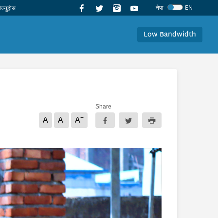
नेपा
EN
Low Bandwidth
Share
-
+
A
A
A