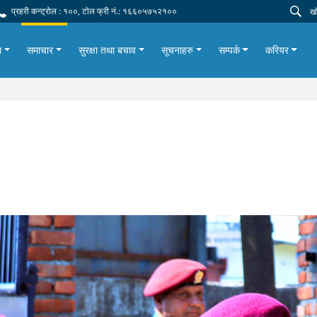
प्रहरी कन्ट्रोल : १००, टोल फ्री नं.: १६६०५७५२१००
ा
समाचार
सुरक्षा तथा बचाव
सूचनाहरु
सम्पर्क
करियर