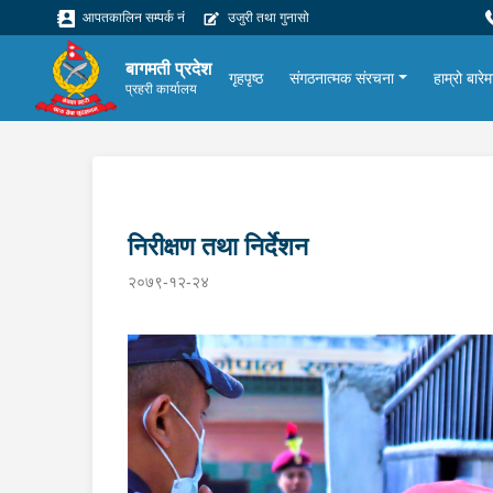
आपतकालिन सम्पर्क नं
उजुरी तथा गुनासो
बागमती प्रदेश
गृहपृष्ठ
संगठनात्मक संरचना
हाम्रो बारेम
प्रहरी कार्यालय
निरीक्षण तथा निर्देशन
२०७९-१२-२४